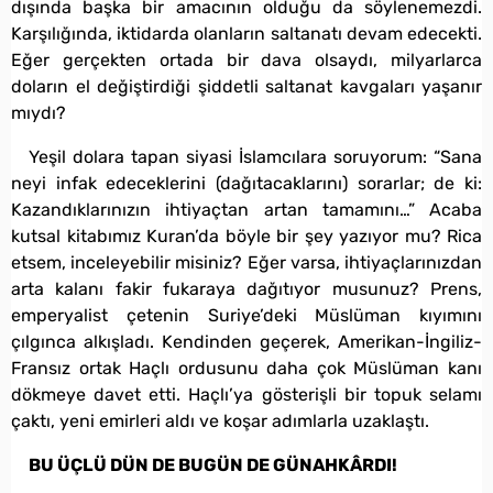
dışında başka bir amacının olduğu da söylenemezdi.
Karşılığında, iktidarda olanların saltanatı devam edecekti.
Eğer gerçekten ortada bir dava olsaydı, milyarlarca
doların el değiştirdiği şiddetli saltanat kavgaları yaşanır
mıydı?
Yeşil dolara tapan siyasi İslamcılara soruyorum: “Sana
neyi infak edeceklerini (dağıtacaklarını) sorarlar; de ki:
Kazandıklarınızın ihtiyaçtan artan tamamını…” Acaba
kutsal kitabımız Kuran’da böyle bir şey yazıyor mu? Rica
etsem, inceleyebilir misiniz? Eğer varsa, ihtiyaçlarınızdan
arta kalanı fakir fukaraya dağıtıyor musunuz? Prens,
emperyalist çetenin Suriye’deki Müslüman kıyımını
çılgınca alkışladı. Kendinden geçerek, Amerikan-İngiliz-
Fransız ortak Haçlı ordusunu daha çok Müslüman kanı
dökmeye davet etti. Haçlı’ya gösterişli bir topuk selamı
çaktı, yeni emirleri aldı ve koşar adımlarla uzaklaştı.
BU ÜÇLÜ DÜN DE BUGÜN DE GÜNAHKÂRDI!