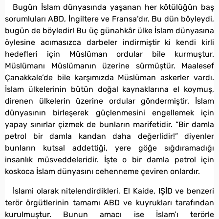
Bugün İslam dünyasında yaşanan her kötülüğün baş
sorumluları ABD, İngiltere ve Fransa’dır. Bu dün böyleydi,
bugün de böyledir! Bu üç günahkâr ülke İslam dünyasına
öylesine acımasızca darbeler indirmiştir ki kendi kirli
hedefleri için Müslüman ordular bile kurmuştur.
Müslümanı Müslümanın üzerine sürmüştür. Maalesef
Çanakkale’de bile karşımızda Müslüman askerler vardı.
İslam ülkelerinin bütün doğal kaynaklarına el koymuş,
direnen ülkelerin üzerine ordular göndermiştir. İslam
dünyasının birleşerek güçlenmesini engellemek için
yapay sınırlar çizmek de bunların marifetidir. “Bir damla
petrol bir damla kandan daha değerlidir!” diyenler
bunların kutsal addettiği, yere göğe sığdıramadığı
insanlık müsveddeleridir. İşte o bir damla petrol için
koskoca İslam dünyasını cehenneme çeviren onlardır.
İslami olarak nitelendirdikleri, El Kaide, IŞİD ve benzeri
terör örgütlerinin tamamı ABD ve kuyrukları tarafından
kurulmuştur. Bunun amacı ise İslam’ı terörle