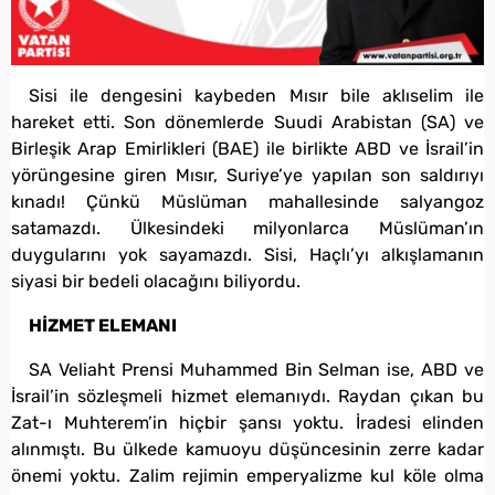
Sisi ile dengesini kaybeden Mısır bile aklıselim ile
hareket etti. Son dönemlerde Suudi Arabistan (SA) ve
Birleşik Arap Emirlikleri (BAE) ile birlikte ABD ve İsrail’in
yörüngesine giren Mısır, Suriye’ye yapılan son saldırıyı
kınadı! Çünkü Müslüman mahallesinde salyangoz
satamazdı. Ülkesindeki milyonlarca Müslüman’ın
duygularını yok sayamazdı. Sisi, Haçlı’yı alkışlamanın
siyasi bir bedeli olacağını biliyordu.
HİZMET ELEMANI
SA Veliaht Prensi Muhammed Bin Selman ise, ABD ve
İsrail’in sözleşmeli hizmet elemanıydı. Raydan çıkan bu
Zat-ı Muhterem’in hiçbir şansı yoktu. İradesi elinden
alınmıştı. Bu ülkede kamuoyu düşüncesinin zerre kadar
önemi yoktu. Zalim rejimin emperyalizme kul köle olma