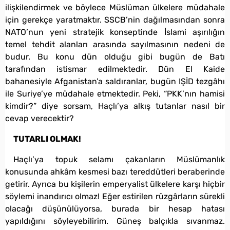
ilişkilendirmek ve böylece Müslüman ülkelere müdahale
için gerekçe yaratmaktır. SSCB’nin dağılmasından sonra
NATO’nun yeni stratejik konseptinde İslami aşırılığın
temel tehdit alanları arasında sayılmasının nedeni de
budur. Bu konu dün olduğu gibi bugün de Batı
tarafından istismar edilmektedir. Dün El Kaide
bahanesiyle Afganistan’a saldıranlar, bugün IŞİD tezgâhı
ile Suriye’ye müdahale etmektedir. Peki, “PKK’nın hamisi
kimdir?” diye sorsam, Haçlı’ya alkış tutanlar nasıl bir
cevap verecektir?
TUTARLI OLMAK!
Haçlı’ya topuk selamı çakanların Müslümanlık
konusunda ahkâm kesmesi bazı tereddütleri beraberinde
getirir. Ayrıca bu kişilerin emperyalist ülkelere karşı hiçbir
söylemi inandırıcı olmaz! Eğer estirilen rüzgârların sürekli
olacağı düşünülüyorsa, burada bir hesap hatası
yapıldığını söyleyebilirim. Güneş balçıkla sıvanmaz.