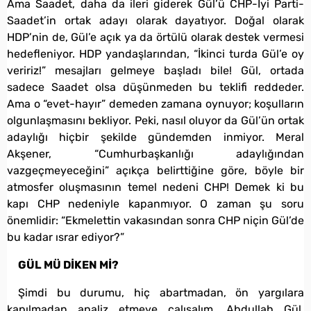
Ama Saadet, daha da ileri giderek Gül’ü CHP-İyi Parti-
Saadet’in ortak adayı olarak dayatıyor. Doğal olarak
HDP’nin de, Gül’e açık ya da örtülü olarak destek vermesi
hedefleniyor. HDP yandaşlarından, “İkinci turda Gül’e oy
veririz!” mesajları gelmeye başladı bile! Gül, ortada
sadece Saadet olsa düşünmeden bu teklifi reddeder.
Ama o “evet-hayır” demeden zamana oynuyor; koşulların
olgunlaşmasını bekliyor. Peki, nasıl oluyor da Gül’ün ortak
adaylığı hiçbir şekilde gündemden inmiyor. Meral
Akşener, “Cumhurbaşkanlığı adaylığından
vazgeçmeyeceğini” açıkça belirttiğine göre, böyle bir
atmosfer oluşmasının temel nedeni CHP! Demek ki bu
kapı CHP nedeniyle kapanmıyor. O zaman şu soru
önemlidir: “Ekmelettin vakasından sonra CHP niçin Gül’de
bu kadar ısrar ediyor?”
GÜL MÜ DİKEN Mİ?
Şimdi bu durumu, hiç abartmadan, ön yargılara
kapılmadan analiz etmeye çalışalım. Abdullah Gül,