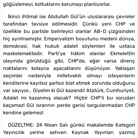
göğüslemeyi, koltuklarını korumayı planlıyorlar.
İkinci ihtimal ise Abdullah Gül’ün uluslararası çevreler
tarafından tavsiye edilmesidir. Çünkü yeni CHP ve
özellikle bu partide belirleyici olanlar AB-D çizgisinden
hiç ayrılmamıştır. Emperyalizm boyutunu medeni dünya,
demokrasi, hak hukuk adalet söylemleri ile ustaca
maskelemektedir. Parti’ye hâkim olanlar Ekmelettin
olayında görüldüğü gibi, CHP’de, eğer varsa direnç
noktalarını kolayca aşacaklarını düşünüyor. Yaklaşan
seçimler nedeniyle milletvekili olmayı isteyenlerin
kendilerine kayıtsız şartsız biat etmek zorunda olduğunu
var sayıyor… Diyelim ki Gül kazandı! Atatürk, Cumhuriyet,
Adalet mi kazanmış olacak? Hiçbir CHP’li bu sorudan
kaçamaz! Gül ısrarının perde gerisi sorgulanmadan CHP
kendine gelemez!
DÜZELTME: 24 Nisan Salı günkü makalemde Kategori
Yayıncılık yerine sehven Kaynak Yayınları yazmış