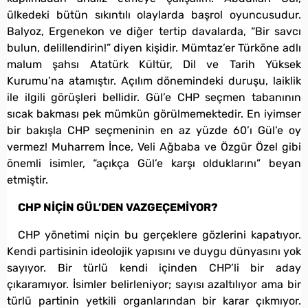
ülkedeki bütün sıkıntılı olaylarda başrol oyuncusudur.
Balyoz, Ergenekon ve diğer tertip davalarda, “Bir savcı
bulun, delillendirin!” diyen kişidir. Mümtaz’er Türköne adlı
malum şahsı Atatürk Kültür, Dil ve Tarih Yüksek
Kurumu’na atamıştır. Açılım dönemindeki duruşu, laiklik
ile ilgili görüşleri bellidir. Gül’e CHP seçmen tabanının
sıcak bakması pek mümkün görülmemektedir. En iyimser
bir bakışla CHP seçmeninin en az yüzde 60’ı Gül’e oy
vermez! Muharrem İnce, Veli Ağbaba ve Özgür Özel gibi
önemli isimler, “açıkça Gül’e karşı olduklarını” beyan
etmiştir.
CHP NİÇİN GÜL’DEN VAZGEÇEMİYOR?
CHP yönetimi niçin bu gerçeklere gözlerini kapatıyor.
Kendi partisinin ideolojik yapısını ve duygu dünyasını yok
sayıyor. Bir türlü kendi içinden CHP’li bir aday
çıkaramıyor. İsimler belirleniyor; sayısı azaltılıyor ama bir
türlü partinin yetkili organlarından bir karar çıkmıyor.