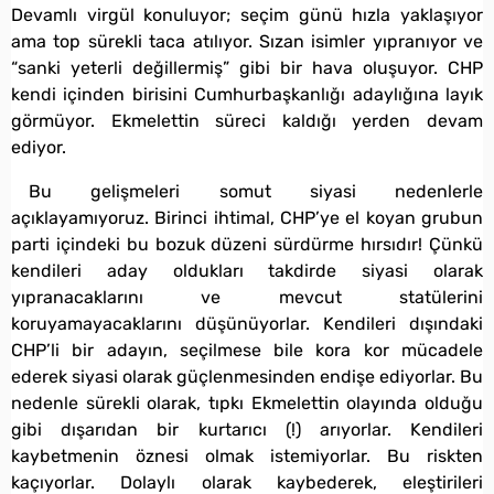
Devamlı virgül konuluyor; seçim günü hızla yaklaşıyor
ama top sürekli taca atılıyor. Sızan isimler yıpranıyor ve
“sanki yeterli değillermiş” gibi bir hava oluşuyor. CHP
kendi içinden birisini Cumhurbaşkanlığı adaylığına layık
görmüyor. Ekmelettin süreci kaldığı yerden devam
ediyor.
Bu gelişmeleri somut siyasi nedenlerle
açıklayamıyoruz. Birinci ihtimal, CHP’ye el koyan grubun
parti içindeki bu bozuk düzeni sürdürme hırsıdır! Çünkü
kendileri aday oldukları takdirde siyasi olarak
yıpranacaklarını ve mevcut statülerini
koruyamayacaklarını düşünüyorlar. Kendileri dışındaki
CHP’li bir adayın, seçilmese bile kora kor mücadele
ederek siyasi olarak güçlenmesinden endişe ediyorlar. Bu
nedenle sürekli olarak, tıpkı Ekmelettin olayında olduğu
gibi dışarıdan bir kurtarıcı (!) arıyorlar. Kendileri
kaybetmenin öznesi olmak istemiyorlar. Bu riskten
kaçıyorlar. Dolaylı olarak kaybederek, eleştirileri