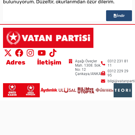
bulunuyorum. Düzeltir, okurlarımdan özür dilerim.
İndir
Adres
İletişim
Aşağı Öveçler
0312 231 81
Mah. 1308. Sok.
11
No: 12
0312 229 29
Çankaya/ANKARA
95
bilgi@vatanpartis