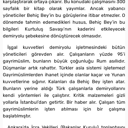
karşılaştırarak ortaya çıkarır. Bu konudaki çalışmasını 300
sayfalık bir kitap olarak yayımlar. Ancak yabancı
yöneticiler Behiç Bey’in bu görüşlerine itibar etmezler. O
dönemde tahmin edemedikleri husus, Behiç Bey’in bu
bilgileri Kurtuluş Savaşı’nın kaderini etkileyecek
demiryolu şebekesine dönüştürecek olmasıdır.
İşgal kuvvetleri demiryolu işletmesindeki bütün
yöneticileri görevden alır. Çalışanların yüzde 95’i
gayrimüslim, bunların büyük çoğunluğu Rum asıllıdır.
Düşmanlar artık rahattır. Türkler asla sistemi işletemez!
Gayrimüslimlerden ihanet içinde olanlar kaçar ve Yunan
kuvvetlerine sığınır. Kalanları da Behiç Bey işten atar.
Bunların yerine aldığı Türk çalışanlarla demiryollarını
kendi yöntemleri ile çalıştırır. Kritik malzemeleri gizli
yollarla İstanbul’dan getirtir. Bir haber alır. Çalışan tüm
gayrimüslimlerin işten atılması için bir çalışma
başlatılmıştır.
Ankara’da İcra Vekilleri (Bakanlar Kurulu) toplantısını