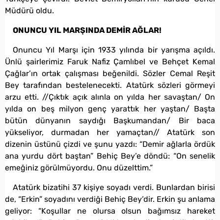
Müdürü oldu.
ONUNCU YIL MARŞINDA DEMİR AĞLAR!
Onuncu Yıl Marşı için 1933 yılında bir yarışma açıldı.
Ünlü şairlerimiz Faruk Nafiz Çamlıbel ve Behçet Kemal
Çağlar’ın ortak çalışması beğenildi. Sözler Cemal Reşit
Bey tarafından bestelenecekti. Atatürk sözleri görmeyi
arzu etti. //Çıktık açık alınla on yılda her savaştan/ On
yılda on beş milyon genç yarattık her yaştan/ Başta
bütün dünyanın saydığı Başkumandan/ Bir baca
yükseliyor, durmadan her yamaçtan// Atatürk son
dizenin üstünü çizdi ve şunu yazdı: “Demir ağlarla ördük
ana yurdu dört baştan” Behiç Bey’e döndü: “On senelik
emeğiniz görülmüyordu. Onu düzelttim.”
Atatürk bizatihi 37 kişiye soyadı verdi. Bunlardan birisi
de, “Erkin” soyadını verdiği Behiç Bey’dir. Erkin şu anlama
geliyor: “Koşullar ne olursa olsun bağımsız hareket