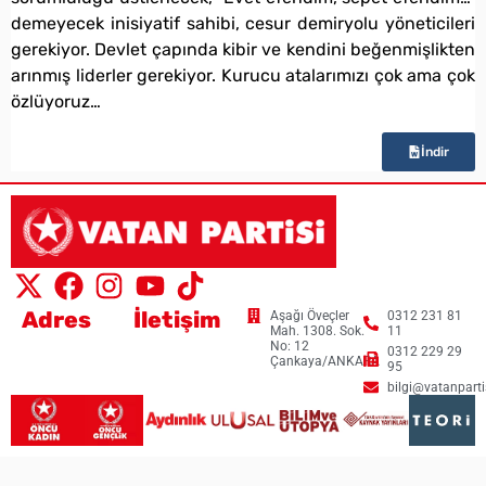
demeyecek inisiyatif sahibi, cesur demiryolu yöneticileri
gerekiyor. Devlet çapında kibir ve kendini beğenmişlikten
arınmış liderler gerekiyor. Kurucu atalarımızı çok ama çok
özlüyoruz…
İndir
Adres
İletişim
Aşağı Öveçler
0312 231 81
Mah. 1308. Sok.
11
No: 12
0312 229 29
Çankaya/ANKARA
95
bilgi@vatanpartis