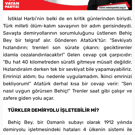
İstiklal Harbi’nin belki de en kritik günlerinden biriydi.
Türk milleti ölüm-kalım savaşının bir adım gerisindeydi.
Savaşta demiryollarının sorumluluğunu üstlenen Behiç
Bey bir telgraf alır. Gönderen Atatürk’tür: “Sevkiyatı
hızlandırın; trenleri son sürate çıkarın; geciktirenler
idamla cezalandırılacaktır!” Gelen cevap çok çarpıcıdır:
“Bu hat 40 kilometreden süratli gitmeye müsait değildir.
Hızlandıralım derken tek bir sevkiyat bile yapamayabiliriz.
Emrinizi aldım; bu nedenle uygulamadım. İkinci emrinizi
bekliyorum!” Atatürk derhal kısa bir cevap verir: “Sen
nasıl uygun görürsen Behiç!” Trenler saat gibi çalışır ve
zafere giden yolu açar.
TÜRKLER DEMİRYOLU İŞLETEBİLİR Mİ?
Behiç Bey, bir Osmanlı subayı olarak 1912 yılında
demiryolu işletmesindeki hataları 4 ülkenin sistemi ile