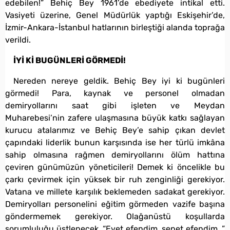
edebilen!” Behiç Bey 1961’de ebediyete intikal etti.
Vasiyeti üzerine, Genel Müdürlük yaptığı Eskişehir’de,
İzmir-Ankara-İstanbul hatlarının birleştiği alanda toprağa
verildi.
İYİ Kİ BUGÜNLERİ GÖRMEDİ!
Nereden nereye geldik. Behiç Bey iyi ki bugünleri
görmedi! Para, kaynak ve personel olmadan
demiryollarını saat gibi işleten ve Meydan
Muharebesi’nin zafere ulaşmasına büyük katkı sağlayan
kurucu atalarımız ve Behiç Bey’e sahip çıkan devlet
çapındaki liderlik bunun karşısında ise her türlü imkâna
sahip olmasına rağmen demiryollarını ölüm hattına
çeviren günümüzün yöneticileri! Demek ki öncelikle bu
çarkı çevirmek için yüksek bir ruh zenginliği gerekiyor.
Vatana ve millete karşılık beklemeden sadakat gerekiyor.
Demiryolları personelini eğitim görmeden vazife başına
göndermemek gerekiyor. Olağanüstü koşullarda
sorumluluğu üstlenecek, “Evet efendim, sepet efendim…”