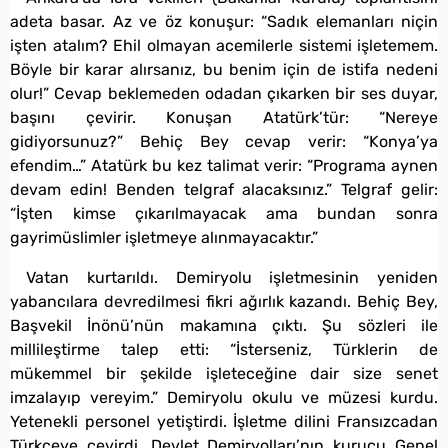
adeta basar. Az ve öz konuşur: “Sadık elemanları niçin
işten atalım? Ehil olmayan acemilerle sistemi işletemem.
Böyle bir karar alırsanız, bu benim için de istifa nedeni
olur!” Cevap beklemeden odadan çıkarken bir ses duyar,
başını çevirir. Konuşan Atatürk’tür: “Nereye
gidiyorsunuz?” Behiç Bey cevap verir: “Konya’ya
efendim…” Atatürk bu kez talimat verir: “Programa aynen
devam edin! Benden telgraf alacaksınız.” Telgraf gelir:
“İşten kimse çıkarılmayacak ama bundan sonra
gayrimüslimler işletmeye alınmayacaktır.”
Vatan kurtarıldı. Demiryolu işletmesinin yeniden
yabancılara devredilmesi fikri ağırlık kazandı. Behiç Bey,
Başvekil İnönü’nün makamına çıktı. Şu sözleri ile
millileştirme talep etti: “İsterseniz, Türklerin de
mükemmel bir şekilde işleteceğine dair size senet
imzalayıp vereyim.” Demiryolu okulu ve müzesi kurdu.
Yetenekli personel yetiştirdi. İşletme dilini Fransızcadan
Türkçeye çevirdi. Devlet Demiryolları’nın kurucu Genel