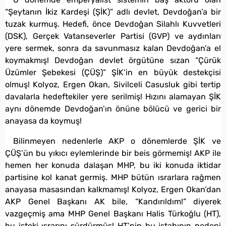
“Şeytanın İkiz Kardeşi (ŞİK)” adlı devlet, Devdoğan’a bir
tuzak kurmuş. Hedefi, önce Devdoğan Silahlı Kuvvetleri
(DSK), Gerçek Vatanseverler Partisi (GVP) ve aydınları
yere sermek, sonra da savunmasız kalan Devdoğan’a el
koymakmış! Devdoğan devlet örgütüne sızan “Çürük
Üzümler Şebekesi (ÇÜŞ)” ŞİK’in en büyük destekçisi
olmuş! Kolyoz, Ergen Okan, Sivilceli Casusluk gibi tertip
davalarla hedeftekiler yere serilmiş! Hızını alamayan ŞİK
aynı dönemde Devdoğan’ın önüne bölücü ve gerici bir
anayasa da koymuş!
Bilinmeyen nedenlerle AKP o dönemlerde ŞİK ve
ÇÜŞ’ün bu yıkıcı eylemlerinde bir beis görmemiş! AKP ile
hemen her konuda dalaşan MHP, bu iki konuda iktidar
partisine kol kanat germiş. MHP bütün ısrarlara rağmen
anayasa masasından kalkmamış! Kolyoz, Ergen Okan’dan
AKP Genel Başkanı AK bile, “Kandırıldım!” diyerek
vazgeçmiş ama MHP Genel Başkanı Halis Türkoğlu (HT),
bu işteki ısrarını sürdürmüş! HT’nin bu iştahının nedeni