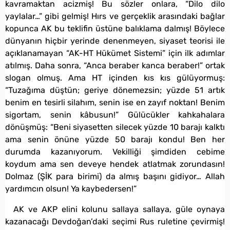
kavramaktan acizmiş! Bu sözler onlara, “Dilo dilo
yaylalar…” gibi gelmiş! Hırs ve gerçeklik arasındaki bağlar
kopunca AK bu teklifin üstüne balıklama dalmış! Böylece
dünyanın hiçbir yerinde denenmeyen, siyaset teorisi ile
açıklanamayan “AK-HT Hükümet Sistemi” için ilk adımlar
atılmış. Daha sonra, “Anca beraber kanca beraber!” ortak
slogan olmuş. Ama HT içinden kıs kıs gülüyormuş:
“Tuzağıma düştün; geriye dönemezsin; yüzde 51 artık
benim en tesirli silahım, senin ise en zayıf noktan! Benim
sigortam, senin kâbusun!” Gülücükler kahkahalara
dönüşmüş: “Beni siyasetten silecek yüzde 10 barajı kalktı
ama senin önüne yüzde 50 barajı kondu! Ben her
durumda kazanıyorum. Vekilliği şimdiden cebime
koydum ama sen deveye hendek atlatmak zorundasın!
Dolmaz (ŞİK para birimi) da almış başını gidiyor… Allah
yardımcın olsun! Ya kaybedersen!”
AK ve AKP elini kolunu sallaya sallaya, güle oynaya
kazanacağı Devdoğan’daki seçimi Rus ruletine çevirmiş!