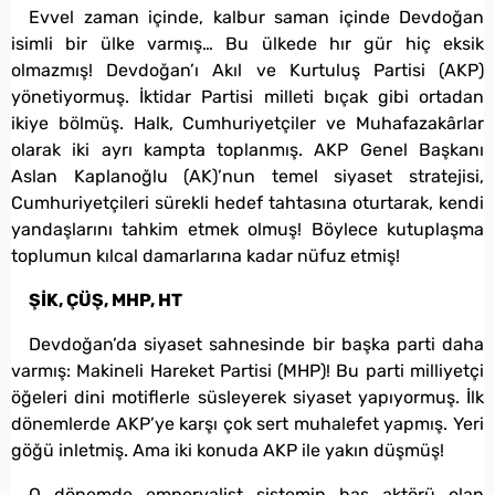
Evvel zaman içinde, kalbur saman içinde Devdoğan
isimli bir ülke varmış… Bu ülkede hır gür hiç eksik
olmazmış! Devdoğan’ı Akıl ve Kurtuluş Partisi (AKP)
yönetiyormuş. İktidar Partisi milleti bıçak gibi ortadan
ikiye bölmüş. Halk, Cumhuriyetçiler ve Muhafazakârlar
olarak iki ayrı kampta toplanmış. AKP Genel Başkanı
Aslan Kaplanoğlu (AK)’nun temel siyaset stratejisi,
Cumhuriyetçileri sürekli hedef tahtasına oturtarak, kendi
yandaşlarını tahkim etmek olmuş! Böylece kutuplaşma
toplumun kılcal damarlarına kadar nüfuz etmiş!
ŞİK, ÇÜŞ, MHP, HT
Devdoğan’da siyaset sahnesinde bir başka parti daha
varmış: Makineli Hareket Partisi (MHP)! Bu parti milliyetçi
öğeleri dini motiflerle süsleyerek siyaset yapıyormuş. İlk
dönemlerde AKP’ye karşı çok sert muhalefet yapmış. Yeri
göğü inletmiş. Ama iki konuda AKP ile yakın düşmüş!
O dönemde emperyalist sistemin baş aktörü olan