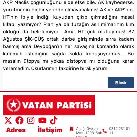
AKP Meclis çoğunluğunu elde etse bile, AK kaybederse,
yürütmenin hiçbir yerinde olmayacakmış! AK ve AKP’nin,
HT’nin ipiyle indiği kuyudan çıkıp çıkmadığını masal
kitabı yazmıyor? Plan ya da tuzağın asıl mimarının kim
olduğu da belirtilmiyor… Ama HT çok mutluymuş! 37
Ağustos ŞİK-ÇÜŞ ortak darbe girişiminde sırra kadem
basmış ama Devdoğan’ın her savaşına komando olarak
katılmak istediğini sağda solda konuşuyormuş… Bu
masalın ütopya mı yoksa distopya mı olduğuna karar
veremedim. Okurlarımın takdirine bırakıyorum.
İndir
Adres
İletişim
Aşağı Öveçler
0312 231 81
Mah. 1308. Sok.
11