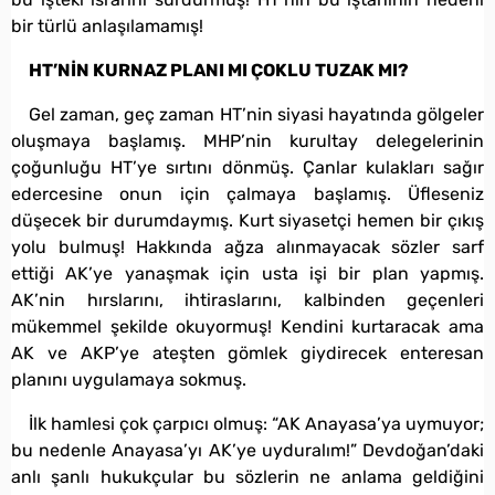
bir türlü anlaşılamamış!
HT’NİN KURNAZ PLANI MI ÇOKLU TUZAK MI?
Gel zaman, geç zaman HT’nin siyasi hayatında gölgeler
oluşmaya başlamış. MHP’nin kurultay delegelerinin
çoğunluğu HT’ye sırtını dönmüş. Çanlar kulakları sağır
edercesine onun için çalmaya başlamış. Üfleseniz
düşecek bir durumdaymış. Kurt siyasetçi hemen bir çıkış
yolu bulmuş! Hakkında ağza alınmayacak sözler sarf
ettiği AK’ye yanaşmak için usta işi bir plan yapmış.
AK’nin hırslarını, ihtiraslarını, kalbinden geçenleri
mükemmel şekilde okuyormuş! Kendini kurtaracak ama
AK ve AKP’ye ateşten gömlek giydirecek enteresan
planını uygulamaya sokmuş.
İlk hamlesi çok çarpıcı olmuş: “AK Anayasa’ya uymuyor;
bu nedenle Anayasa’yı AK’ye uyduralım!” Devdoğan’daki
anlı şanlı hukukçular bu sözlerin ne anlama geldiğini