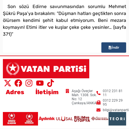
Son sözü Edirne savunmasından sorumlu Mehmet
Şükrü Paşa’ya bırakalım: “Düşman hatları geçtikten sonra
ölürsem kendimi şehit kabul etmiyorum. Beni mezara
koymayın! Etimi itler ve kuşlar çeke çeke yesinler… (sayfa
371)”
İndir
Adres
İletişim
Aşağı Öveçler
0312 231 81
Mah. 1308. Sok.
11
No: 12
0312 229 29
Çankaya/ANKARA
95
bilgi@vatanpartis