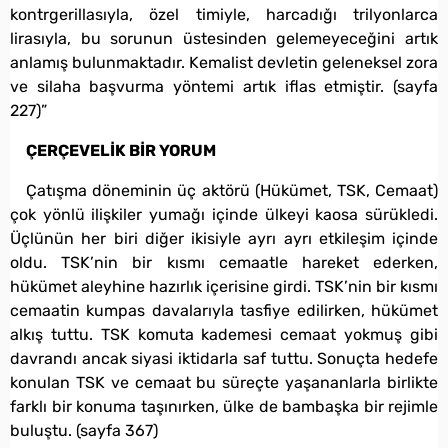
kontrgerillasıyla, özel timiyle, harcadığı trilyonlarca
lirasıyla, bu sorunun üstesinden gelemeyeceğini artık
anlamış bulunmaktadır. Kemalist devletin geleneksel zora
ve silaha başvurma yöntemi artık iflas etmiştir. (sayfa
227)”
ÇERÇEVELİK BİR YORUM
Çatışma döneminin üç aktörü (Hükümet, TSK, Cemaat)
çok yönlü ilişkiler yumağı içinde ülkeyi kaosa sürükledi.
Üçlünün her biri diğer ikisiyle ayrı ayrı etkileşim içinde
oldu. TSK’nin bir kısmı cemaatle hareket ederken,
hükümet aleyhine hazırlık içerisine girdi. TSK’nin bir kısmı
cemaatin kumpas davalarıyla tasfiye edilirken, hükümet
alkış tuttu. TSK komuta kademesi cemaat yokmuş gibi
davrandı ancak siyasi iktidarla saf tuttu. Sonuçta hedefe
konulan TSK ve cemaat bu süreçte yaşananlarla birlikte
farklı bir konuma taşınırken, ülke de bambaşka bir rejimle
buluştu. (sayfa 367)