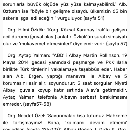
sorunlarla büyük ölçüde yüz yüze kalmayabilirdi.” Alb.
Özturan ise “böyle bir gelişme olsaydı, ülkemizin 65 bin
askerle işgal edileceğini” vurguluyor. (sayfa 51)
Org. Hilmi Özkök: “Korg. Köksal Karabay Irak’ta gelişen
acil durumu (çuval olayı) anlatır. Özkök’ün suratı simsiyah
olur ve ‘mukavemet etmesinler!’ diye emir verir. (sayfa 57)
Org. Aytaç Yalman: “ABD’li Albay Martin Rollinson, 19
Mayıs 2014 gecesi yanındaki peşmerge ve PKK’lılarla
birlikte Türk timlerini yakalamaya teşebbüs eder. Haber
alan Alb. Ergen, yaptığı manevra ile Albay ve 5
korumasını esir alır; soyundurur; 5 saat sorgular. Niyeti
Albayı çuvala koyup katır sırtında Alay’a getirmektir.
Aytaç Yalman telefonla Albayın serbest bırakılmasını
emreder. (sayfa57-58)
Org. Necdet Özel: “Savunmaları kısa tutunuz. Mahkeme
ile tartışmayınız! Bana, ‘kalmamı devam etmemi’
söylediler. (sayfa 126-127)” Albay Göğçe, I. Ordu K. Org.