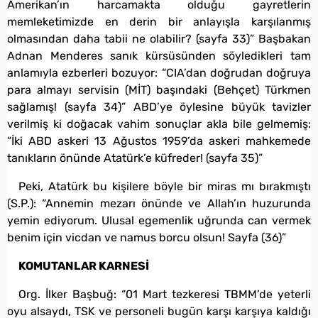
Amerikan’ın harcamakta olduğu gayretlerin
memleketimizde en derin bir anlayışla karşılanmış
olmasından daha tabii ne olabilir? (sayfa 33)” Başbakan
Adnan Menderes sanık kürsüsünden söyledikleri tam
anlamıyla ezberleri bozuyor: “CIA’dan doğrudan doğruya
para almayı servisin (MİT) başındaki (Behçet) Türkmen
sağlamış! (sayfa 34)” ABD’ye öylesine büyük tavizler
verilmiş ki doğacak vahim sonuçlar akla bile gelmemiş:
“İki ABD askeri 13 Ağustos 1959’da askeri mahkemede
tanıkların önünde Atatürk’e küfreder! (sayfa 35)”
Peki, Atatürk bu kişilere böyle bir miras mı bırakmıştı
(S.P.): “Annemin mezarı önünde ve Allah’ın huzurunda
yemin ediyorum. Ulusal egemenlik uğrunda can vermek
benim için vicdan ve namus borcu olsun! Sayfa (36)”
KOMUTANLAR KARNESİ
Org. İlker Başbuğ: “01 Mart tezkeresi TBMM’de yeterli
oyu alsaydı, TSK ve personeli bugün karşı karşıya kaldığı