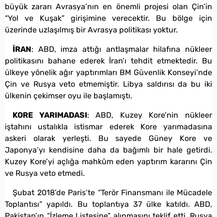
büyük zararı Avrasya’nın en önemli projesi olan Çin’in
“Yol ve Kuşak” girişimine verecektir. Bu bölge için
üzerinde uzlaşılmış bir Avrasya politikası yoktur.
İRAN
: ABD, imza attığı antlaşmalar hilafına nükleer
politikasını bahane ederek İran’ı tehdit etmektedir. Bu
ülkeye yönelik ağır yaptırımları BM Güvenlik Konseyi’nde
Çin ve Rusya veto etmemiştir. Libya saldırısı da bu iki
ülkenin çekimser oyu ile başlamıştı.
KORE YARIMADASI
: ABD, Kuzey Kore’nin nükleer
iştahını ustalıkla istismar ederek Kore yarımadasına
askeri olarak yerleşti. Bu sayede Güney Kore ve
Japonya’yı kendisine daha da bağımlı bir hale getirdi.
Kuzey Kore’yi açlığa mahkûm eden yaptırım kararını Çin
ve Rusya veto etmedi.
Şubat 2018’de Paris’te “Terör Finansmanı ile Mücadele
Toplantısı” yapıldı. Bu toplantıya 37 ülke katıldı. ABD,
Pakistan’ın “İzleme Listesine” alınmasını teklif etti. Rusya