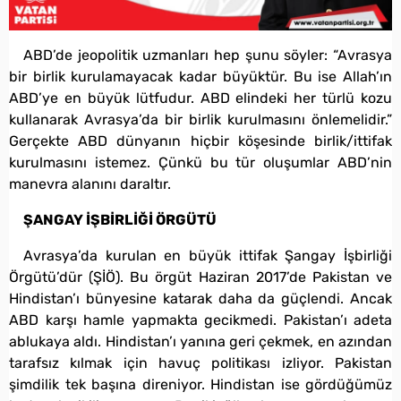
ABD’de jeopolitik uzmanları hep şunu söyler: “Avrasya
bir birlik kurulamayacak kadar büyüktür. Bu ise Allah’ın
ABD’ye en büyük lütfudur. ABD elindeki her türlü kozu
kullanarak Avrasya’da bir birlik kurulmasını önlemelidir.”
Gerçekte ABD dünyanın hiçbir köşesinde birlik/ittifak
kurulmasını istemez. Çünkü bu tür oluşumlar ABD’nin
manevra alanını daraltır.
ŞANGAY İŞBİRLİĞİ ÖRGÜTÜ
Avrasya’da kurulan en büyük ittifak Şangay İşbirliği
Örgütü’dür (ŞİÖ). Bu örgüt Haziran 2017’de Pakistan ve
Hindistan’ı bünyesine katarak daha da güçlendi. Ancak
ABD karşı hamle yapmakta gecikmedi. Pakistan’ı adeta
ablukaya aldı. Hindistan’ı yanına geri çekmek, en azından
tarafsız kılmak için havuç politikası izliyor. Pakistan
şimdilik tek başına direniyor. Hindistan ise gördüğümüz