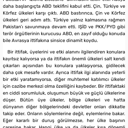
daha başlangıçta ABD teklifini kabul etti. Çin, Türkiye ve
Körfez ülkeleri karşı çıktı. ABD bastırınca, Çin ve Körfez
ülkeleri geri adım attı. Türkiye yalnız kalmasına rağmen
Pakistan’ı savunmaya devam etti. IŞİD ve PKK/PYD gibi
terör örgütlerinin kurucusu ABD, en zayıf olduğu konuda
bile Avrasya ittifakına sinsice dinamit koydu.
Bir ittifak, üyelerini ve etki alanını ilgilendiren konulara
kayıtsız kalıyorsa ya da ittifakın önemli ülkeleri salt kendi
çıkarları açısından bu konulara yaklaşıyorsa, gidilecek
daha çok mesafe vardır. Ayrıca ittifak ilgi alanında yeterli
bir etki yaratamıyorsa, diğer muhtemel katılımcı ülkeler
için cazibe merkezi olma özelliğini kaybeder. Bir ittifaktaki
en ciddi sorumluluk, oluşumun büyük ve güçlü ülkelerine
düşer. Bütün üye ülkeler, bölge ülkeleri ve hatta
dünyanın diğer bölgelerindeki devletler onları dikkatle
takip eder. Onların söylemlerine değil, eylemlerine bakar.
Eğer kararlı bir duruş görülmezse, her ülke başının
çaresine bakar. Hangi ülke ya da ülkeler kısa dönemli