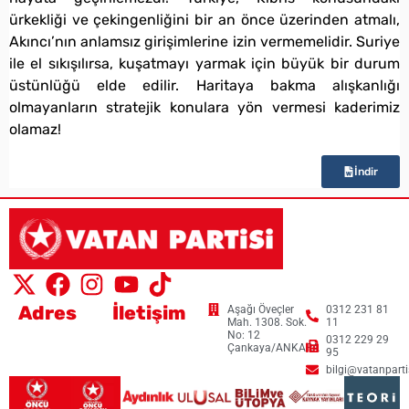
ürkekliği ve çekingenliğini bir an önce üzerinden atmalı,
Akıncı’nın anlamsız girişimlerine izin vermemelidir. Suriye
ile el sıkışılırsa, kuşatmayı yarmak için büyük bir durum
üstünlüğü elde edilir. Haritaya bakma alışkanlığı
olmayanların stratejik konulara yön vermesi kaderimiz
olamaz!
İndir
Adres
İletişim
Aşağı Öveçler
0312 231 81
Mah. 1308. Sok.
11
No: 12
0312 229 29
Çankaya/ANKARA
95
bilgi@vatanpartis