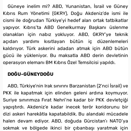
Güneye inelim mi? ABD, Yunanistan, İsrail ve Güney
Kıbrıs Rum Yönetimi (GKRY), Doğu Akdeniz’de ismi ile
cismi ile doğrudan Türkiye’yi hedef alan ortak tatbikatlar
yapıyor. Kıbrıs’ta ABD Genelkurmay Başkanı üslenme
olanakları için nabız yokluyor. ABD, GKRY’ye teknik
açıdan yardımı kısıtlayan bütün iç düzenlemeleri
kaldırıyor. Türk askerini adadan atmak için ABD bütün
gücü ile yükleniyor. Bu maksatla ABD derin devletinin
operasyon elemanı BM Kıbrıs Özel Temsilcisi yapıldı.
DOĞU-GÜNEYDOĞU
ABD, Türkiye’nin Irak sınırını Barzanistan (2’nci İsrail) ve
PKK ile kapatmak için elinden geleni ardına koymuyor.
Suriye sınırımıza Fırat Nehri’ne kadar bir PKK devletçiği
yapıştırdı. Akdeniz’e kadar inecek terör koridorunu bir
dizi askeri harekâtla kapatabildik. Bu alandaki mücadele
halen devam ediyor. ABD, doğuda Gürcistan’ı NATO’ya
sokmak ve bölgede ikinci bir çıbanbaşı yaratmak için