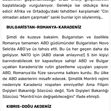
başlatılacağı vurgulanıyor. Gerekçe ise oldukça ikna
edici! Afrika ve Ortadoğu’daki tehditleri karşılamak! “Cin
olmadan adam çarpmak!” sanki bunlar için söylenmiş…
BULGARİSTAN-ROMANYA-KARADENİZ
Şimdi de kuzeye bakalım. Bulgaristan ve özellikle
Romanya tamamen ABD güdümünde! Bulgaristan Novo
Selo’da ABD’ye üs tahsis etti. Bu üs her geçen daha da
gelişiyor. NATO için (ABD olarak anlayınız!) 5 bin kişiyi
barındırabilecek bir kapasiteye sahip! ABD ve Bulgar
uçakları Karadeniz’de rutin gözetleme uçuşları yapıyor.
ABD, Romanya’da füze savunma kalkanı kurdu. Bu ülke
de ABD askerlerini misafir edecek. Şimdilik Montrö rejimi
nedeniyle Karadeniz nispeten emniyette! Ama Filipin
Dışişleri Bakanlığı Sözcüsü değil, Türk Dışişleri Bakanlığı
Sözcüsü “Montrö’nün değişebileceğini” ifade etmişti.
KIBRIS-DOĞU AKDENİZ