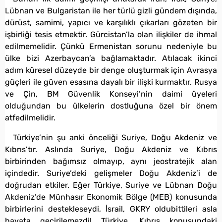
Lübnan ve Bulgaristan ile her türlü gizli gündem dışında,
dürüst, samimi, yapıcı ve karşılıklı çıkarları gözeten bir
işbirliği tesis etmektir. Gürcistan’la olan ilişkiler de ihmal
edilmemelidir. Çünkü Ermenistan sorunu nedeniyle bu
ülke bizi Azerbaycan’a bağlamaktadır. Atılacak ikinci
adım küresel düzeyde bir denge oluşturmak için Avrasya
güçleri ile güven esasına dayalı bir ilişki kurmaktır. Rusya
ve Çin, BM Güvenlik Konseyi’nin daimi üyeleri
olduğundan bu ülkelerin dostluğuna özel bir önem
atfedilmelidir.
Türkiye’nin şu anki önceliği Suriye, Doğu Akdeniz ve
Kıbrıs’tır. Aslında Suriye, Doğu Akdeniz ve Kıbrıs
birbirinden bağımsız olmayıp, aynı jeostratejik alan
içindedir. Suriye’deki gelişmeler Doğu Akdeniz’i de
doğrudan etkiler. Eğer Türkiye, Suriye ve Lübnan Doğu
Akdeniz’de Münhasır Ekonomik Bölge (MEB) konusunda
birbirlerini destekleseydi, İsrail, GKRY oldubittileri asla
hayata geçirilemezdi! Türkiye, Kıbrıs konusundaki