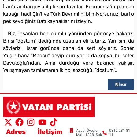
İran’a ambargoyla ilgili son tavırlar, Economist’in pandalı
kapağı, hadi Çin’i ve Türk Devrimi’ni bilmiyorsunuz, bari o
pek sevdiğiniz Batı kaynaklarını izleyin.
Biz, insanları hep olumlu yönünden görmeye bakarız.
Birisi “dostum” dediğinde uzatılan eli tutarız. Yanlışını da
söyleriz… Israr görünce daha da sert söyleriz. Soner
Yalçın bana “Maocu” deyip duruyor. O da kopya, bu sefer
Davutoğlu’ndan. Ama durduğu yere bakınca yakışır.
Yakışmayan tamlamanın ikinci sözcüğü, “dostum”…
İndir
Adres
İletişim
Aşağı Öveçler
0312 231 81
Mah. 1308. Sok.
11