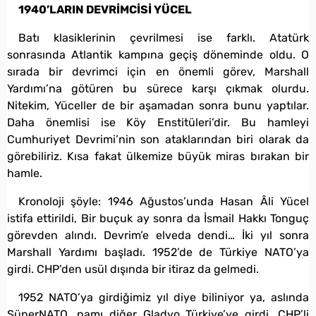
1940’LARIN DEVRİMCİSİ YÜCEL
Batı klasiklerinin çevrilmesi ise farklı. Atatürk
sonrasında Atlantik kampına geçiş döneminde oldu. O
sırada bir devrimci için en önemli görev, Marshall
Yardımı’na götüren bu sürece karşı çıkmak olurdu.
Nitekim, Yüceller de bir aşamadan sonra bunu yaptılar.
Daha önemlisi ise Köy Enstitüleri’dir. Bu hamleyi
Cumhuriyet Devrimi’nin son ataklarından biri olarak da
görebiliriz. Kısa fakat ülkemize büyük miras bırakan bir
hamle.
Kronoloji şöyle: 1946 Ağustos’unda Hasan Âli Yücel
istifa ettirildi, Bir buçuk ay sonra da İsmail Hakkı Tonguç
görevden alındı. Devrim’e elveda dendi… İki yıl sonra
Marshall Yardımı başladı. 1952’de de Türkiye NATO’ya
girdi. CHP’den usül dışında bir itiraz da gelmedi.
1952 NATO’ya girdiğimiz yıl diye biliniyor ya, aslında
SüperNATO, namı diğer Gladyo Türkiye’ye girdi. CHP’li