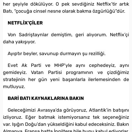
her şeyiyle dökülüyor. O pek sevdiğiniz Netflix’tir artık
Batı, “çocuğa cinsel nesne olarak bakma özgürlüğü”dür.
NETFLİX’ÇİLER
Von Sadriştaynlar demiştim, geri alıyorum. Netflix’çi
daha yakışıyor.
Ayıptır beyler, savunup durmayın şu rezilliği.
Evet Ak Parti ve MHP’yle aynı cephedeyiz, aynı
gemideyiz. Vatan Partisi programının ve çizdiğimiz
stratejinin her gün yeni başarılarla ilerlemesinden de
mutluyuz.
BARİ BATI KAYNAKLARINA BAKIN
Geleceğimizi Avrasya’da görüyoruz, Atlantik’in batışını
izliyoruz. Eğer batmak istemiyorsanız tek seçeneğiniz
var. Işığın Doğu’dan yükseldiğini kabul edeceksiniz. Bakın
Almanya, Fransa hatta İngiltere bile bunu kabul ediyorlar.