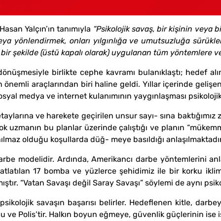
 Hasan Yalçın’ın tanımıyla
“Psikolojik savaş, bir kişinin vey
ya yönlendirmek, onları yılgınlığa ve umutsuzluğa sürüklem
ir şekilde (üstü kapalı olarak) uygulanan tüm yöntemlere ver
dönüşmesiyle birlikte cephe kavramı bulanıklaştı; hedef a
önemli araçlarından biri haline geldi. Yıllar içerinde gelişen i
osyal medya ve internet kulanımının yaygınlaşması psikolojik 
larına ve harekete geçirilen unsur sayı- sına baktığımız za
çok uzmanın bu planlar üzerinde çalıştığı ve planın “mükemme
ılmaz olduğu koşullarda düğ- meye basıldığı anlaşılmaktadır
darbe modelidir. Ardında, Amerikancı darbe yöntemlerini an
 patlatılan 17 bomba ve yüzlerce şehidimiz ile bir korku ikli
mıştır. “Vatan Savaşı değil Saray Savaşı” söylemi de aynı psiko
psikolojik savaşın başarısı belirler. Hedeflenen kitle, darb
 ve Polis’tir. Halkın boyun eğmeye, güvenlik güçlerinin ise i