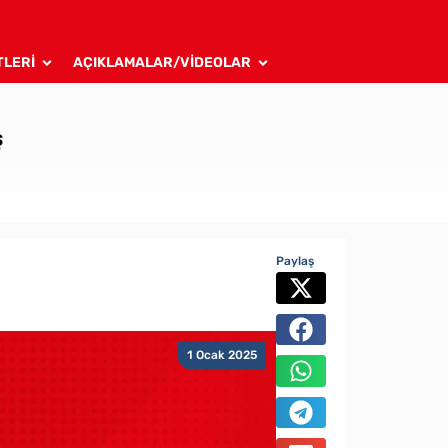
TLERİ
AÇIKLAMALAR/VİDEOLAR
ş
Paylaş
1 Ocak 2025