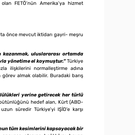
u olan FETÖ’nün Amerika’ya hizmet
ta önce mevcut iktidarı gayri- meşru
den kazanmak, uluslararası ortamda
dıyla yönetime el koymuştur.”
Türkiye
a ilişkilerini normalleştirme adına
a görev almak olabilir. Buradaki barış
lükleri yerine getirecek her türlü
k bütünlüğünü hedef alan, Kürt (ABD-
uzun süredir Türkiye’yi IŞİD’e karşı
lumun tüm kesimlerini kapsayacak bir