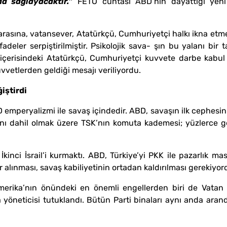
a sağlayacaktır.”
FETÖ cuntası ABD’nin dayattığı yeni 
rasına, vatansever, Atatürkçü, Cumhuriyetçi halkı ikna etmek
fadeler serpiştirilmiştir. Psikolojik sava- şın bu yalanı bir
erisindeki Atatürkçü, Cumhuriyetçi kuvvete darbe kabul ett
vvetlerden geldiği mesajı veriliyordu.
iştirdi
D emperyalizmi ile savaş içindedir. ABD, savaşın ilk cephes
nı dahil olmak üzere TSK’nın komuta kademesi; yüzlerce ge
İkinci İsrail’i kurmaktı. ABD, Türkiye’yi PKK ile pazarlık m
alınması, savaş kabiliyetinin ortadan kaldırılması gerekiyor
erika’nın önündeki en önemli engellerden biri de Vatan Par
öneticisi tutuklandı. Bütün Parti binaları aynı anda arandı.