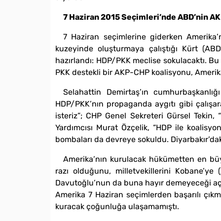
7 Haziran 2015 Seçimleri’nde ABD’nin A
7 Haziran seçimlerine giderken Amerika’n
kuzeyinde oluşturmaya çalıştığı Kürt (ABD
hazırlandı: HDP/PKK meclise sokulacaktı. Bu
PKK destekli bir AKP-CHP koalisyonu, Amerika i
Selahattin Demirtaş’ın cumhurbaşkanlığı
HDP/PKK’nın propaganda aygıtı gibi çalışarak
isteriz”; CHP Genel Sekreteri Gürsel Tekin,
Yardımcısı Murat Özçelik, “HDP ile koalisy
bombaları da devreye sokuldu. Diyarbakır’dak
Amerika’nın kurulacak hükümetten en büyü
razı olduğunu, milletvekillerini Kobane’ye 
Davutoğlu’nun da buna hayır demeyeceği açı
Amerika 7 Haziran seçimlerden başarılı çıkm
kuracak çoğunluğa ulaşamamıştı.