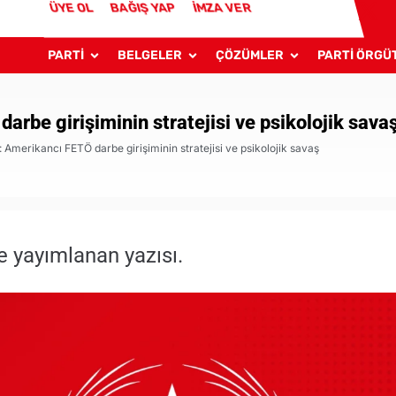
ÜYE OL
BAĞIŞ YAP
İMZA VER
PARTİ
BELGELER
ÇÖZÜMLER
PARTİ ÖRGÜ
rbe girişiminin stratejisi ve psikolojik sava
 Amerikancı FETÖ darbe girişiminin stratejisi ve psikolojik savaş
e yayımlanan yazısı.