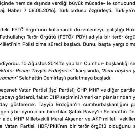
i içinde hem de dışında verdiği büyük mücade- le sonucunda Sil
aj: Haber 7 08.05.2016). Türk ordusu özgürleşti. Türkiye
çindeki FETÖ örgütünü kullanarak düzenlemeye çalıştığı Hü
ethullahçı Terör Örgütü (FETÖ/ PDY) adıyla bir terör örgüt
 Milleti’nin Polisi olma süreci başladı. Bunu, başta yargı ol
diyordu. 10 Ağustos 2014’te yapılan Cumhur- başkanlığı se
iktatör Recep Tayyip Erdoğan’ın”
karşısında,
“Seni başkan 
hramanı”
Selahattin Demirtaş’ı parlatmaya başladı.
eçenek Vatan Partisi (İşçi Partisi), CHP, MHP ve diğer partile
n çabayı gösterdi, fakat CHP seçimini Amerikan planlarından y
y göstererek, Tayyip Erdoğan’ın cumhurbaşkanlığını gara
niş bir oyun alanı bıraktılar. Şafak Pavey’in Selahattin Dem
r aldı. MHP Milletvekili Meral Akşener ve AKP millet- vekill
ce Vatan Partisi, HDP/PKK’nın bir terör örgütü olduğunu s