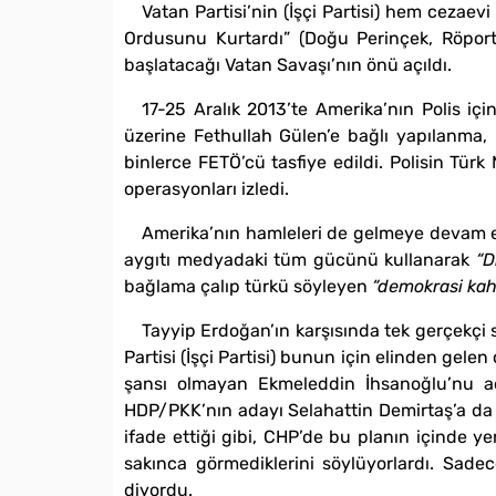
Vatan Partisi’nin (İşçi Partisi) hem cezaev
Ordusunu Kurtardı” (Doğu Perinçek, Röport
başlatacağı Vatan Savaşı’nın önü açıldı.
17-25 Aralık 2013’te Amerika’nın Polis i
üzerine Fethullah Gülen’e bağlı yapılanma, F
binlerce FETÖ’cü tasfiye edildi. Polisin Türk
operasyonları izledi.
Amerika’nın hamleleri de gelmeye devam e
aygıtı medyadaki tüm gücünü kullanarak
“D
bağlama çalıp türkü söyleyen
“demokrasi ka
Tayyip Erdoğan’ın karşısında tek gerçekçi s
Partisi (İşçi Partisi) bunun için elinden gele
şansı olmayan Ekmeleddin İhsanoğlu’nu ada
HDP/PKK’nın adayı Selahattin Demirtaş’a da ge
ifade ettiği gibi, CHP’de bu planın içinde ye
sakınca görmediklerini söylüyorlardı. Sade
diyordu.