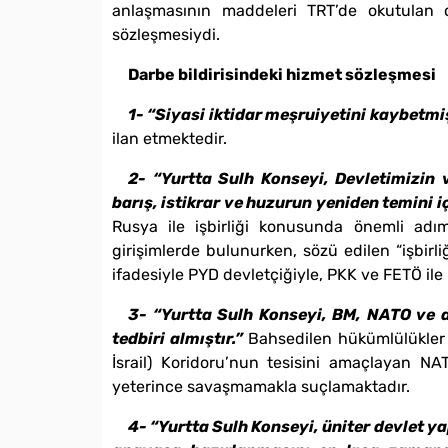
anlaşmasının maddeleri TRT’de okutulan 
sözleşmesiydi.
Darbe bildirisindeki hizmet sözleşmesi
1- “Siyasi iktidar meşruiyetini kaybetmiş
ilan etmektedir.
2- “Yurtta Sulh Konseyi, Devletimizin 
barış, istikrar ve huzurun yeniden temini i
Rusya ile işbirliği konusunda önemli adım
girişimlerde bulunurken, sözü edilen “işbirli
ifadesiyle PYD devletçiğiyle, PKK ve FETÖ ile 
3- “Yurtta Sulh Konseyi, BM, NATO ve d
tedbiri almıştır.”
Bahsedilen hükümlülükler s
İsrail) Koridoru’nun tesisini amaçlayan NA
yeterince savaşmamakla suçlamaktadır.
4- “Yurtta Sulh Konseyi, üniter devlet y