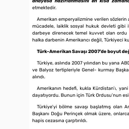
anayasa hazırlanmasını en kısa zamand
etmektedir.
Amerikan emperyalizmine verilen sözlerin a
mücadele, laiklik sosyal hukuk devleti gibi i
darbeye direnecek temel kuvvet olan ordu iç
halka darbenin Amerikancı değil, Türkiyeci ku
Türk-Amerikan Savaşı 2007’de boyut değ
Türkiye, aslında 2007 yılından bu yana AB
ve Balyoz tertipleriyle Genel- kurmay Başka
alındı.
Amerikanın hedefi, kukla Kürdistan’ı, yani 
dayatıyordu. Bunun için Türk Ordusu’nun esir 
Türkiye’yi bölme savaşı başlatmış olan Am
Başkanı Doğu Perinçek olmak üzere, onlarca y
hapis cezasına çarptırıldı.