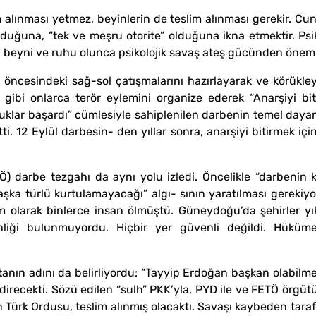
m alınması yetmez, beyinlerin de teslim alınması gerekir. Cun
lduğuna, “tek ve meşru otorite” olduğuna ikna etmektir. Psi
 beyni ve ruhu olunca psikolojik savaş ateş gücünden önemli 
 öncesindeki sağ-sol çatışmalarını hazırlayarak ve körükley
 gibi onlarca terör eylemini organize ederek “Anarşiyi bit
cuklar başardı” cümlesiyle sahiplenilen darbenin temel daya
ti. 12 Eylül darbesin- den yıllar sonra, anarşiyi bitirmek iç
) darbe tezgahı da aynı yolu izledi. Öncelikle “darbenin k
 türlü kurtulamayacağı” algı- sının yaratılması gerekiyordu
am olarak binlerce insan ölmüştü. Güneydoğu’da şehirler yı
iği bulunmuyordu. Hiçbir yer güvenli değildi. Hükümet
ın adını da belirliyordu: “Tayyip Erdoğan başkan olabilmek 
irecekti. Sözü edilen “sulh” PKK’yla, PYD ile ve FETÖ örgütü
Türk Ordusu, teslim alınmış olacaktı. Savaşı kaybeden tarafın