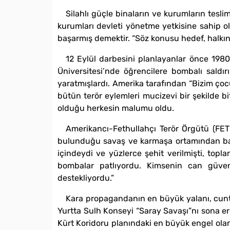
Silahlı güçle binaların ve kurumların tesli
kurumları devleti yönetme yetkisine sahip o
başarmış demektir. “Söz konusu hedef, halkın
12 Eylül darbesini planlayanlar önce 1980
Üniversitesi’nde öğrencilere bombalı saldırı
yaratmışlardı. Amerika tarafından “Bizim ço
bütün terör eylemleri mucizevi bir şekilde bit
olduğu herkesin malumu oldu.
Amerikancı-Fethullahçı Terör Örgütü (FETÖ
bulunduğu savaş ve karmaşa ortamından başka
içindeydi ve yüzlerce şehit verilmişti, topl
bombalar patlıyordu. Kimsenin can güvenl
destekliyordu.”
Kara propagandanın en büyük yalanı, cuntan
Yurtta Sulh Konseyi “Saray Savaşı”nı sona erd
Kürt Koridoru planındaki en büyük engel olan 