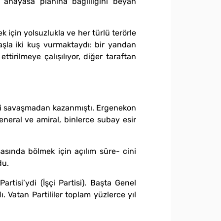
anayasa planına bağlılığını beyan
 için yolsuzlukla ve her türlü terörle
 taşla iki kuş vurmaktaydı: bir yandan
irilmeye çalışılıyor, diğer taraftan
ini savaşmadan kazanmıştı. Ergenekon
neral ve amiral, binlerce subay esir
asasında bölmek için açılım süre- cini
du.
tisi’ydi (İşçi Partisi). Başta Genel
 Vatan Partililer toplam yüzlerce yıl