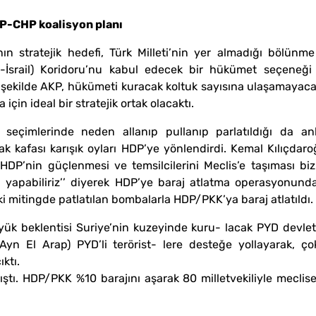
KP-CHP koalisyon planı
ın stratejik hedefi, Türk Milleti’nin yer almadığı bölünm
-İsrail) Koridoru’nu kabul edecek bir hükümet seçeneği 
 şekilde AKP, hükümeti kuracak koltuk sayısına ulaşamayacak
çin ideal bir stratejik ortak olacaktı.
 seçimlerinde neden allanıp pullanıp parlatıldığı da an
 kafası karışık oyları HDP’ye yönlendirdi. Kemal Kılıçdaro
 “HDP’nin güçlenmesi ve temsilcilerini Meclis’e taşıması b
on yapabiliriz’’ diyerek HDP’ye baraj atlatma operasyonun
i mitingde patlatılan bombalarla HDP/PKK’ya baraj atlatıldı.
k beklentisi Suriye’nin kuzeyinde kuru- lacak PYD devlet
(Ayn El Arap) PYD’li terörist- lere desteğe yollayarak, ç
ktı.
ıştı. HDP/PKK %10 barajını aşarak 80 milletvekiliyle mecli