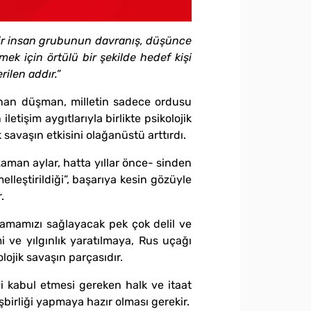
a bir insan grubunun davranış, düşünce
ek için örtülü bir şekilde hedef kişi
ilen addır.”
lınan düşman, milletin sadece ordusu
letişim aygıtlarıyla birlikte psikolojik
savaşın etkisini olağanüstü arttırdı.
man aylar, hatta yıllar önce- sinden
lleştirildiği”, başarıya kesin gözüyle
.
lamamızı sağlayacak pek çok delil ve
mi ve yılgınlık yaratılmaya, Rus uçağı
lojik savaşın parçasıdır.
eyi kabul etmesi gereken halk ve itaat
şbirliği yapmaya hazır olması gerekir.