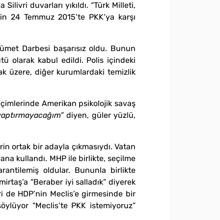
ivri duvarları yıkıldı. “Türk Milleti,
’nin 24 Temmuz 2015’te PKK’ya karşı
kümet Darbesi başarısız oldu. Bunun
ü olarak kabul edildi. Polis içindeki
mak üzere, diğer kurumlardaki temizlik
çimlerinde Amerikan psikolojik savaş
yaptırmayacağım”
diyen, güler yüzlü,
rin ortak bir adayla çıkmasıydı. Vatan
ana kullandı. MHP ile birlikte, seçilme
ntilemiş oldular. Bununla birlikte
irtaş’a “Beraber iyi salladık” diyerek
eri de HDP’nin Meclis’e girmesinde bir
öylüyor “Meclis’te PKK istemiyoruz”