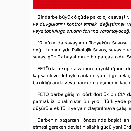
Bir darbe büyük ölçüde psikolojik savaştır.
ve duygularını kontrol etmek, değiştirmek ve
veya topluluğa onların farkına varamayacağı b
19. yüzyılda savaşların Topyekûn Savaşa 
değil, tamamıydı. Psikolojik Savaş, savaşın en 
savaş, günlük hayatımızın bir parçası oldu. S
FETÖ darbe operasyonun büyüklüğüne, detay
kapsamlı ve detaylı planların yapıldığı, pek 
bakıldığı anda veya harekete geçmenin kaçın
FETÖ darbe girişimi dört dörtlük bir CIA 
parmak izi bırakmıştır. Bir yıldır Türkiye’de
düşürülerek Türkiye yalnızlaştırılmaya çalışıl
Darbenin başarısını, öncesinde başlatılan 
etmesi gereken devletin silahlı gücü yani Ordu