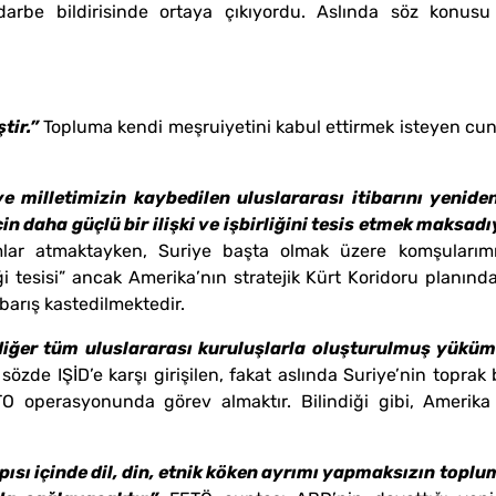
darbe bildirisinde ortaya çıkıyordu. Aslında söz konus
tir.”
Topluma kendi meşruiyetini kabul ettirmek isteyen cun
ve milletimizin kaybedilen uluslararası itibarını yeni
çin daha güçlü bir ilişki ve işbirliğini tesis etmek maksa
lar atmaktayken, Suriye başta olmak üzere komşularımızl
ği tesisi” ancak Amerika’nın stratejik Kürt Koridoru planınd
barış kastedilmektedir.
iğer tüm uluslararası kuruluşlarla oluşturulmuş yükümlü
özde IŞİD’e karşı girişilen, fakat aslında Suriye’nin topra
TO operasyonunda görev almaktır. Bilindiği gibi, Amerika 
apısı içinde dil, din, etnik köken ayrımı yapmaksızın top