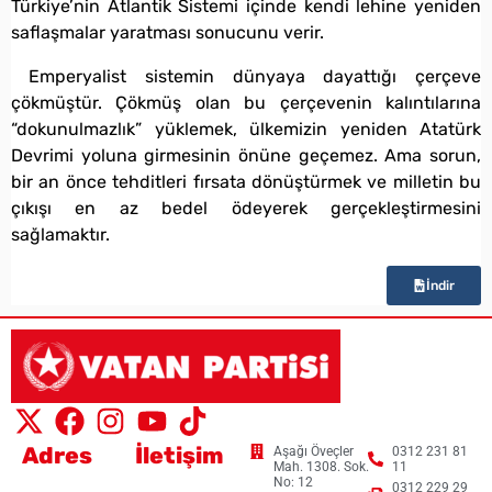
Türkiye’nin Atlantik Sistemi içinde kendi lehine yeniden
saflaşmalar yaratması sonucunu verir.
Emperyalist sistemin dünyaya dayattığı çerçeve
çökmüştür. Çökmüş olan bu çerçevenin kalıntılarına
“dokunulmazlık” yüklemek, ülkemizin yeniden Atatürk
Devrimi yoluna girmesinin önüne geçemez. Ama sorun,
bir an önce tehditleri fırsata dönüştürmek ve milletin bu
çıkışı en az bedel ödeyerek gerçekleştirmesini
sağlamaktır.
İndir
Adres
İletişim
Aşağı Öveçler
0312 231 81
Mah. 1308. Sok.
11
No: 12
0312 229 29