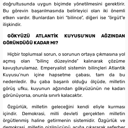
doğrultusunda uygun biçimde yönetilmesini gerektirir.
Bu görevin başarılmasında belirleyici olan iki önemli
etken vardır. Bunlardan biri “bilince”, diğeri ise “örgüt”e
ilişkindir.
GÖKYÜZÜ ATLANTİK KUYUSU’NUN AĞZINDAN
GÖRÜNDÜĞÜ KADAR MI?
Hiçbir toplumsal sorun, o sorunun ortaya çıkmasına yol
açmış olan “bilinç düzeyinde” kalınarak çözüme
kavuşturulamaz. Emperyalist sistemin bilinçleri Atlantik
Kuyusu’nun içine hapsetme çabası, tam da bu
nedenledir. Bu çaba başarılı olduğu ölçüde, milletin
görüş ufku, kuyunun ağzından gökyüzünün ne kadarı
görünüyorsa, onunla sınırlı kalacaktır.
Özgürlük, milletin geleceğini kendi eliyle kurması
içindir. Demokrasi, milli devleti gerçekten milletin
örgütlenmiş haline getirmenin sistemidir. Özgürlük ve
demokrasi, milletin gizilgücünü açığa çıkararak seferber