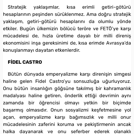
Stratejik yaklaşımlar, kısa erimli getiri-götürü
hesaplarının peşinden sürüklenmez. Ama doğru stratejik
yaklaşım, getiri-götürü hesaplarını da olumlu yönde
etkiler. Bugün ülkemizin bölücü teröre ve FETÖ’ye karşı
mücadelesi de, hızla üretime dayalı bir milli direniş
ekonomisini inşa gereksinimi de, kısa erimde Avrasya’da
konuşlanmayı dayatan etkenlerdir.
FİDEL CASTRO
Bütün dünyada emperyalizme karşı direnişin simgesi
haline gelen Fidel Castro’yu sonsuzluğa uğurluyoruz.
Onu bütün insanlığın göğsüne takılmış bir kahramanlık
madalyası haline getiren, önderlik ettiği devrimin aynı
zamanda bir öğrencisi olmayı yetkin bir biçimde
başarmış olmasıdır. Onun sosyalizmi keşfetmesine yol
açan, emperyalizme karşı bağımsızlık ve milli onur
mücadelesinin zaferini koruma ve pekiştirmenin ancak
halka dayanarak ve onu seferber ederek olanaklı