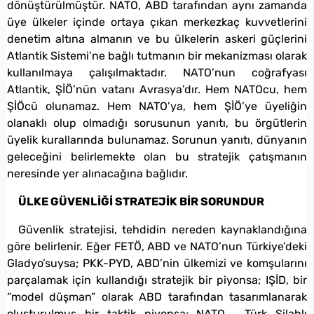
dönüştürülmüştür. NATO, ABD tarafından aynı zamanda
üye ülkeler içinde ortaya çıkan merkezkaç kuvvetlerini
denetim altına almanın ve bu ülkelerin askeri güçlerini
Atlantik Sistemi’ne bağlı tutmanın bir mekanizması olarak
kullanılmaya çalışılmaktadır. NATO’nun coğrafyası
Atlantik, ŞİÖ’nün vatanı Avrasya’dır. Hem NATOcu, hem
ŞİÖcü olunamaz. Hem NATO’ya, hem ŞİÖ’ye üyeliğin
olanaklı olup olmadığı sorusunun yanıtı, bu örgütlerin
üyelik kurallarında bulunamaz. Sorunun yanıtı, dünyanın
geleceğini belirlemekte olan bu stratejik çatışmanın
neresinde yer alınacağına bağlıdır.
ÜLKE GÜVENLİĞİ STRATEJİK BİR SORUNDUR
Güvenlik stratejisi, tehdidin nereden kaynaklandığına
göre belirlenir. Eğer FETÖ, ABD ve NATO’nun Türkiye’deki
Gladyo’suysa; PKK-PYD, ABD’nin ülkemizi ve komşularını
parçalamak için kullandığı stratejik bir piyonsa; IŞİD, bir
“model düşman” olarak ABD tarafından tasarımlanarak
oluşturulmuş bir taktik piyonsa; NATO, Türk Silahlı