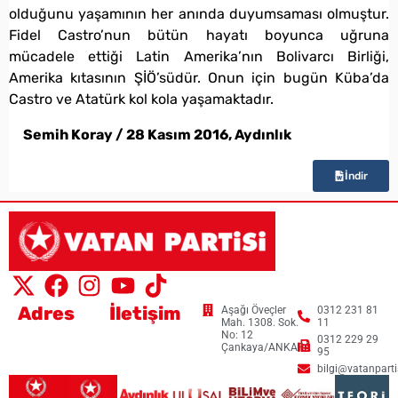
olduğunu yaşamının her anında duyumsaması olmuştur.
Fidel Castro’nun bütün hayatı boyunca uğruna
mücadele ettiği Latin Amerika’nın Bolivarcı Birliği,
Amerika kıtasının ŞİÖ’südür. Onun için bugün Küba’da
Castro ve Atatürk kol kola yaşamaktadır.
Semih Koray / 28 Kasım 2016, Aydınlık
İndir
Adres
İletişim
Aşağı Öveçler
0312 231 81
Mah. 1308. Sok.
11
No: 12
0312 229 29
Çankaya/ANKARA
95
bilgi@vatanpartis