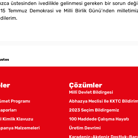
nızca üstesinden ivedilikle gelinmesi gereken bir sorun de
ir. 15 Temmuz Demokrasi ve Milli Birlik Günü’nden milletimi
dilerim.
ğustos
ler
Çözümler
Millî Devlet Bildirgesi
kümet Programı
Abhazya Meclisi Ile KKTC Bildiri
aporları
2023 Seçim Bildirgemiz
 Kimlik Klavuzu
100 Maddede Çalışma Hayatı
panya Malzemeleri
Üretim Devrimi
Karadeniz-Akdeniz Dostluk-Barı