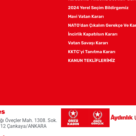
2024 Yerel Seçim Bildirgemiz
Mavi Vatan Kararı
NATO’dan Çıkalım Gerekçe Ve Ka
İncirlik Kapatılsın Kararı
Vatan Savaşı Kararı
KKTC’yi Tanıtma Kararı
KANUN TEKLİFLERİMİZ
es
ğı Öveçler Mah. 1308. Sok.
 12 Çankaya/ANKARA