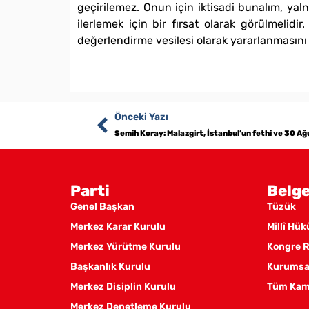
geçirilemez. Onun için iktisadi bunalım, yal
ilerlemek için bir fırsat olarak görülmelid
değerlendirme vesilesi olarak yararlanmasını 
Önceki Yazı
Semih Koray: Malazgirt, İstanbul’un fethi ve 30 A
Parti
Belge
Genel Başkan
Tüzük
Merkez Karar Kurulu
Millî Hü
Merkez Yürütme Kurulu
Kongre R
Başkanlık Kurulu
Kurumsal
Merkez Disiplin Kurulu
Tüm Kam
Merkez Denetleme Kurulu