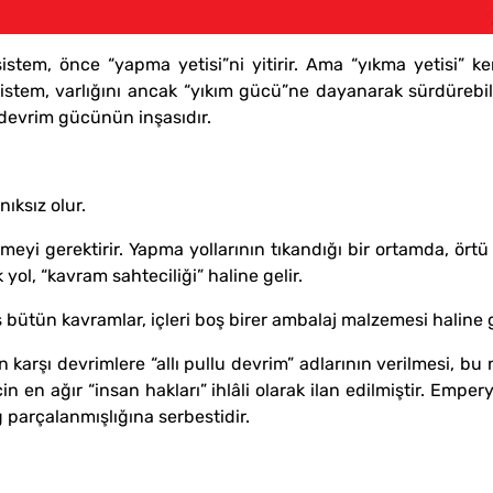
istem, önce “yapma yetisi”ni yitirir. Ama “yıkma yetisi” 
 sistem, varlığını ancak “yıkım gücü”ne dayanarak sürdürebil
 devrim gücünün inşasıdır.
ıksız olur.
meyi gerektirir. Yapma yollarının tıkandığı bir ortamda, ört
yol, “kavram sahteciliği” haline gelir.
bütün kavramlar, içleri boş birer ambalaj malzemesi haline g
arşı devrimlere “allı pullu devrim” adlarının verilmesi, bu 
 en ağır “insan hakları” ihlâli olarak ilan edilmiştir. Empe
 parçalanmışlığına serbestidir.