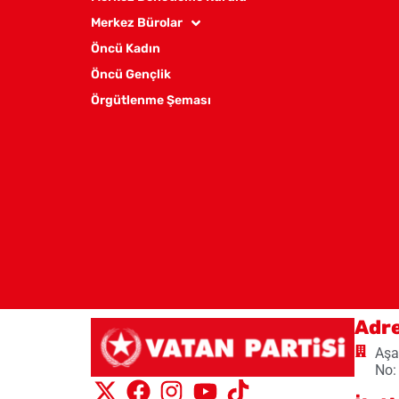
Merkez Bürolar
Öncü Kadın
Öncü Gençlik
Örgütlenme Şeması
Adr
Aşa
No: