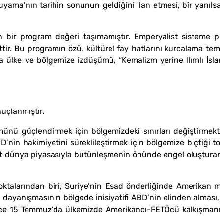
uyama’nın tarihin sonunun geldiğini ilan etmesi, bir yanıls
bir program değeri taşımamıştır. Emperyalist sisteme pro
tir. Bu programın özü, kültürel fay hatlarını kurcalama tem
a ülke ve bölgemize izdüşümü, “Kemalizm yerine Ilımlı İsl
nuçlanmıştır.
ü güçlendirmek için bölgemizdeki sınırları değiştirmekten 
D’nin hakimiyetini süreklileştirmek için bölgemize biçtiği
list dünya piyasasıyla bütünleşmenin önünde engel oluştura
talarından biri, Suriye’nin Esad önderliğinde Amerikan 
rasya dayanışmasının bölgede inisiyatifi ABD’nin elinden alm
nce 15 Temmuz’da ülkemizde Amerikancı-FETÖcü kalkışmanın 