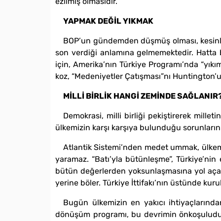
ezilmiş olmasıdır.
YAPMAK DEĞİL YIKMAK
BOP’un gündemden düşmüş olması, kesinlikle
son verdiği anlamına gelmemektedir. Hatta 
için, Amerika’nın Türkiye Programı’nda “yıkı
koz, “Medeniyetler Çatışması”nı Huntington’un
MİLLİ BİRLİK HANGİ ZEMİNDE SAĞLANIR
Demokrasi, milli birliği pekiştirerek mille
ülkemizin karşı karşıya bulunduğu sorunları
Atlantik Sistemi’nden medet ummak, ülkemiz
yaramaz. “Batı’yla bütünleşme”, Türkiye’nin
bütün değerlerden yoksunlaşmasına yol açar. 
yerine böler. Türkiye İttifakı’nın üstünde kuru
Bugün ülkemizin en yakıcı ihtiyaçlarından
dönüşüm programı, bu devrimin önkoşuludur.