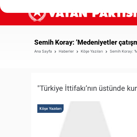
Semih Koray: ’Medeniyetler çatış
Ana Sayfa
Haberler
Köşe Yazıları
Semih Koray: ’M
"Türkiye İttifakı’nın üstünde ku
Köşe Yazıları