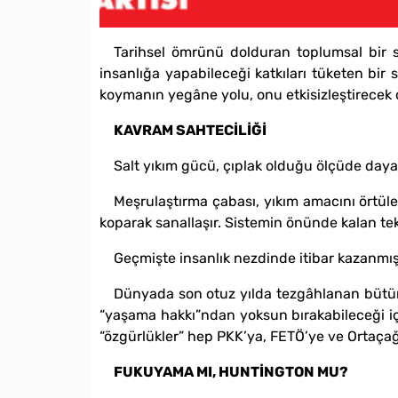
Tarihsel ömrünü dolduran toplumsal bir s
insanlığa yapabileceği katkıları tüketen bir
koymanın yegâne yolu, onu etkisizleştirecek
KAVRAM SAHTECİLİĞİ
Salt yıkım gücü, çıplak olduğu ölçüde dayan
Meşrulaştırma çabası, yıkım amacını örtüle
koparak sanallaşır. Sistemin önünde kalan tek 
Geçmişte insanlık nezdinde itibar kazanmış 
Dünyada son otuz yılda tezgâhlanan bütün k
“yaşama hakkı”ndan yoksun bırakabileceği için
“özgürlükler” hep PKK’ya, FETÖ’ye ve Ortaçağ
FUKUYAMA MI, HUNTİNGTON MU?