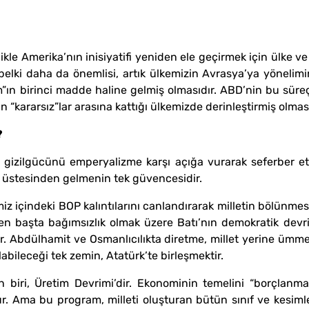
 Amerika’nın inisiyatifi yeniden ele geçirmek için ülke ve b
belki daha da önemlisi, artık ülkemizin Avrasya’ya yöneli
m”ın birinci madde haline gelmiş olmasıdır. ABD’nin bu sür
 “kararsız”lar arasına kattığı ülkemizde derinleştirmiş olması
?
tin gizilgücünü emperyalizme karşı açığa vurarak seferber etm
n üstesinden gelmenin tek güvencesidir.
 içindeki BOP kalıntılarını canlandırarak milletin bölünmesi
 en başta bağımsızlık olmak üzere Batı’nın demokratik devr
Abdülhamit ve Osmanlıcılıkta diretme, millet yerine ümmeti
labileceği tek zemin, Atatürk’te birleşmektir.
 biri, Üretim Devrimi’dir. Ekonominin temelini “borçlanma
 Ama bu program, milleti oluşturan bütün sınıf ve kesimle