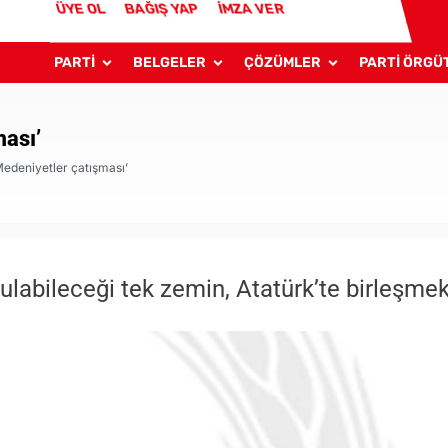
ÜYE OL
BAĞIŞ YAP
İMZA VER
PARTİ
BELGELER
ÇÖZÜMLER
PARTİ ÖRGÜ
ması’
edeniyetler çatışması’
rulabileceği tek zemin, Atatürk’te birleşmek