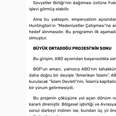
Sovyetler Birliği’nin dağılması üstüne Fuk
işlevi görmüş olabilir.
Ama bu yaklaşım, emperyalizm açısından 
Huntington’ın “Medeniyetler Çatışması”na ait
hedef alınmasıdır. Bu programın ilk aşamad
olmuştur.
BÜYÜK ORTADOĞU PROJESİ’NİN SONU
Bu girişim, ABD açısından başarısızlıkla so
BOP’un amacı, yalnızca ABD’nin tahakkümün
daha doğru bir deyişle “Amerikan İslamı”, AB
kurulacak “İslam Devleti”nin, İslam’a kapita
bir yorum getirmesiydi.
Bu projenin çöküşüne yol açan dönüm nok
kararlı direniştir. Bölgesel işbirliği ve Av
sonul darbeyi indiren ise, bundan üç yıl ö