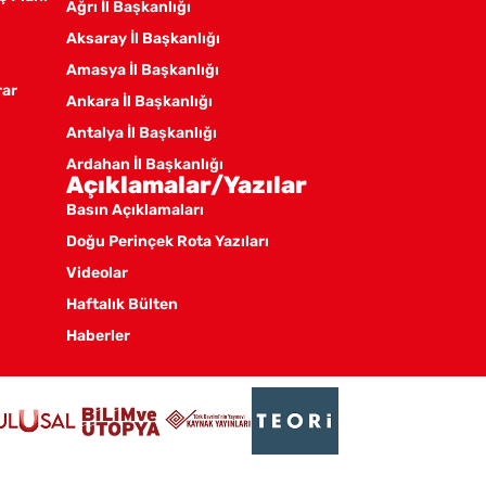
Ağrı İl Başkanlığı
Aksaray İl Başkanlığı
Amasya İl Başkanlığı
rar
Ankara İl Başkanlığı
Antalya İl Başkanlığı
Ardahan İl Başkanlığı
Açıklamalar/Yazılar
Artvin İl Başkanlığı
Basın Açıklamaları
Aydın İl Başkanlığı
Doğu Perinçek Rota Yazıları
Balıkesir İl Örgütü
Videolar
Batman İl Başkanlığı
Haftalık Bülten
Bayburt İl Başkanlığı
Haberler
Bilecik İl Başkanlığı
Bingöl İl Başkanlığı
Bitlis İl Başkanlığı
Bolu İl Başkanlığı
Burdur İl Başkanlığı