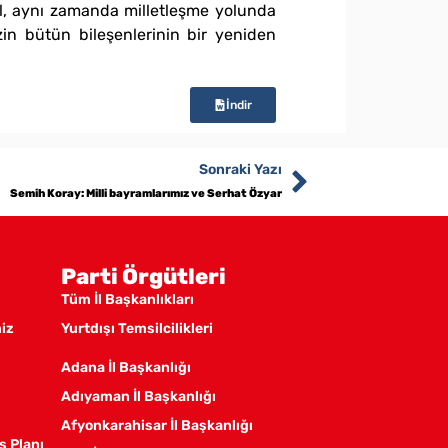
ğil, aynı zamanda milletleşme yolunda
zin bütün bileşenlerinin bir yeniden
İndir
Sonraki Yazı
Semih Koray: Milli bayramlarımız ve Serhat Özyar
Parti Örgütleri
Tüm İl Başkanlıkları
miz
Yurtdışı Temsilcilikleri
Adana İl Başkanlığı
Adıyaman İl Başkanlığı
Afyonkarahisar İl Başkanlığı
ş Planı