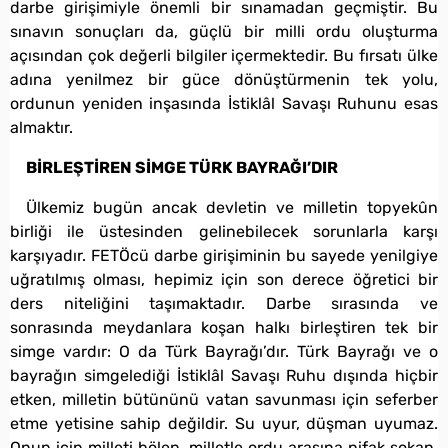
darbe girişimiyle önemli bir sınamadan geçmiştir. Bu
sınavın sonuçları da, güçlü bir milli ordu oluşturma
açısından çok değerli bilgiler içermektedir. Bu fırsatı ülke
adına yenilmez bir güce dönüştürmenin tek yolu,
ordunun yeniden inşasında İstiklâl Savaşı Ruhunu esas
almaktır.
BİRLEŞTİREN SİMGE TÜRK BAYRAĞI’DIR
Ülkemiz bugün ancak devletin ve milletin topyekûn
birliği ile üstesinden gelinebilecek sorunlarla karşı
karşıyadır. FETÖcü darbe girişiminin bu sayede yenilgiye
uğratılmış olması, hepimiz için son derece öğretici bir
ders niteliğini taşımaktadır. Darbe sırasında ve
sonrasında meydanlara koşan halkı birleştiren tek bir
simge vardır: O da Türk Bayrağı’dır. Türk Bayrağı ve o
bayrağın simgelediği İstiklâl Savaşı Ruhu dışında hiçbir
etken, milletin bütününü vatan savunması için seferber
etme yetisine sahip değildir. Su uyur, düşman uyumaz.
Onun için milleti bölen, milletle ordu arasına nifak sokan,