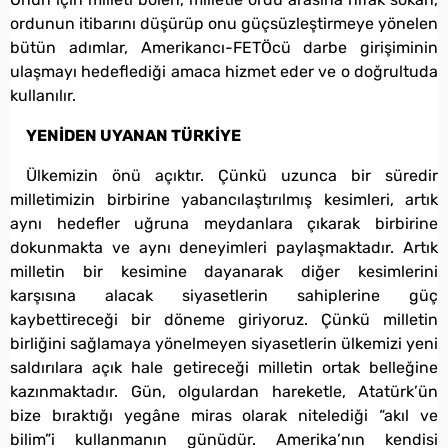
ordunun itibarını düşürüp onu güçsüzleştirmeye yönelen
bütün adımlar, Amerikancı-FETÖcü darbe girişiminin
ulaşmayı hedeflediği amaca hizmet eder ve o doğrultuda
kullanılır.
YENİDEN UYANAN TÜRKİYE
Ülkemizin önü açıktır. Çünkü uzunca bir süredir
milletimizin birbirine yabancılaştırılmış kesimleri, artık
aynı hedefler uğruna meydanlara çıkarak birbirine
dokunmakta ve aynı deneyimleri paylaşmaktadır. Artık
milletin bir kesimine dayanarak diğer kesimlerini
karşısına alacak siyasetlerin sahiplerine güç
kaybettireceği bir döneme giriyoruz. Çünkü milletin
birliğini sağlamaya yönelmeyen siyasetlerin ülkemizi yeni
saldırılara açık hale getireceği milletin ortak belleğine
kazınmaktadır. Gün, olgulardan hareketle, Atatürk’ün
bize bıraktığı yegâne miras olarak nitelediği “akıl ve
bilim”i kullanmanın günüdür. Amerika’nın kendisi