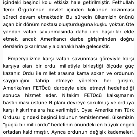
içindeki beşinci kolu etkisiz hale getirilmiştir. Fethullah
Terör Örgütü’nün devlet içinden kökünün kazınması
süreci devam etmektedir. Bu sürecin ülkemizin önünü
açan bir dönüm noktası oluşturduğuna kuşku yoktur. Öte
yandan vatan savunmasında daha ileri başarılar elde
etmek, ancak Amerikancı darbe girişiminden doğru
derslerin çıkarılmasıyla olanaklı hale gelecektir.
Emperyalizme karşı vatan savunması göreviyle karşı
karşıya olan bir ordu, milletiyle birleştiği ölçüde güç
kazanır. Ordu ile millet arasına kama sokan ve ordunun
saygınlığını tahrip etmeye yönelen her girişim,
Amerika’nın FETÖcü darbeyle elde etmeyi hedeflediği
sonuca hizmet eder. Nitekim FETÖcü kalkışmanın
bastırılması üstüne B planı devreye sokulmuş ve orduya
karşı kışkırtmalara hız verilmiştir. Oysa Amerika’nın Türk
Ordusu içindeki beşinci kolunun temizlenmesi, ülkemizin
“güçlü bir milli ordu” hedefinin önündeki en büyük engeli
ortadan kaldırmıştır. Ayrıca ordunun değişik kademeleri,