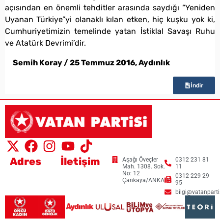
açısından en önemli tehditler arasında saydığı “Yeniden
Uyanan Türkiye”yi olanaklı kılan etken, hiç kuşku yok ki,
Cumhuriyetimizin temelinde yatan İstiklal Savaşı Ruhu
ve Atatürk Devrimi’dir.
Semih Koray / 25 Temmuz 2016, Aydınlık
İndir
Adres
İletişim
Aşağı Öveçler
0312 231 81
Mah. 1308. Sok.
11
No: 12
0312 229 29
Çankaya/ANKARA
95
bilgi@vatanpartis