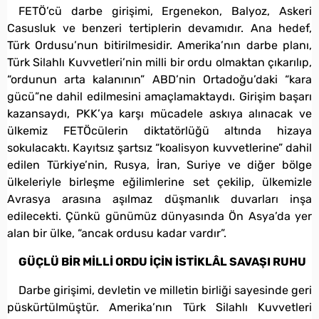
FETÖ’cü darbe girişimi, Ergenekon, Balyoz, Askeri
Casusluk ve benzeri tertiplerin devamıdır. Ana hedef,
Türk Ordusu’nun bitirilmesidir. Amerika’nın darbe planı,
Türk Silahlı Kuvvetleri’nin milli bir ordu olmaktan çıkarılıp,
“ordunun arta kalanının” ABD’nin Ortadoğu’daki “kara
gücü”ne dahil edilmesini amaçlamaktaydı. Girişim başarı
kazansaydı, PKK’ya karşı mücadele askıya alınacak ve
ülkemiz FETÖcülerin diktatörlüğü altında hizaya
sokulacaktı. Kayıtsız şartsız “koalisyon kuvvetlerine” dahil
edilen Türkiye’nin, Rusya, İran, Suriye ve diğer bölge
ülkeleriyle birleşme eğilimlerine set çekilip, ülkemizle
Avrasya arasına aşılmaz düşmanlık duvarları inşa
edilecekti. Çünkü günümüz dünyasında Ön Asya’da yer
alan bir ülke, “ancak ordusu kadar vardır”.
GÜÇLÜ BİR MİLLİ ORDU İÇİN İSTİKLÂL SAVAŞI RUHU
Darbe girişimi, devletin ve milletin birliği sayesinde geri
püskürtülmüştür. Amerika’nın Türk Silahlı Kuvvetleri