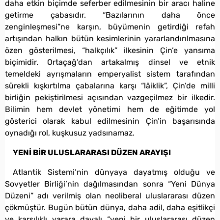
daha etkin biçimde seferber edilmesinin bir aracı haline
getirme çabasıdır. “Bazılarının daha önce
zenginleşmesi”ne karşın, büyümenin getirdiği refah
artışından halkın bütün kesimlerinin yararlandırılmasına
özen gösterilmesi, “halkçılık” ilkesinin Çin’e yansıma
biçimidir. Ortaçağ’dan artakalmış dinsel ve etnik
temeldeki ayrışmaların emperyalist sistem tarafından
sürekli kışkırtılma çabalarına karşı “lâiklik”, Çin’de milli
birliğin pekiştirilmesi açısından vazgeçilmez bir ilkedir.
Bilimin hem devlet yönetimi hem de eğitimde yol
gösterici olarak kabul edilmesinin Çin’in başarısında
oynadığı rol, kuşkusuz yadsınamaz.
YENİ BİR ULUSLARARASI DÜZEN ARAYIŞI
Atlantik Sistemi’nin dünyaya dayatmış olduğu ve
Sovyetler Birliği’nin dağılmasından sonra “Yeni Dünya
Düzeni” adı verilmiş olan neoliberal uluslararası düzen
çökmüştür. Bugün bütün dünya, daha adil, daha eşitlikçi
ve karşılıklı yarara dayalı “yeni bir uluslararası düzen