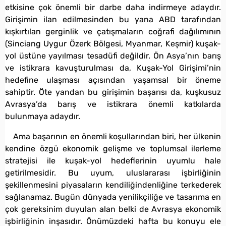
etkisine çok önemli bir darbe daha indirmeye adaydır.
Girişimin ilan edilmesinden bu yana ABD tarafından
kışkırtılan gerginlik ve çatışmaların coğrafi dağılımının
(Sinciang Uygur Özerk Bölgesi, Myanmar, Keşmir) kuşak-
yol üstüne yayılması tesadüfi değildir. Ön Asya’nın barış
ve istikrara kavuşturulması da, Kuşak-Yol Girişimi’nin
hedefine ulaşması açısından yaşamsal bir öneme
sahiptir. Öte yandan bu girişimin başarısı da, kuşkusuz
Avrasya’da barış ve istikrara önemli katkılarda
bulunmaya adaydır.
Ama başarının en önemli koşullarından biri, her ülkenin
kendine özgü ekonomik gelişme ve toplumsal ilerleme
stratejisi ile kuşak-yol hedeflerinin uyumlu hale
getirilmesidir. Bu uyum, uluslararası işbirliğinin
şekillenmesini piyasaların kendiliğindenliğine terkederek
sağlanamaz. Bugün dünyada yenilikçiliğe ve tasarıma en
çok gereksinim duyulan alan belki de Avrasya ekonomik
işbirliğinin inşasıdır. Önümüzdeki hafta bu konuyu ele