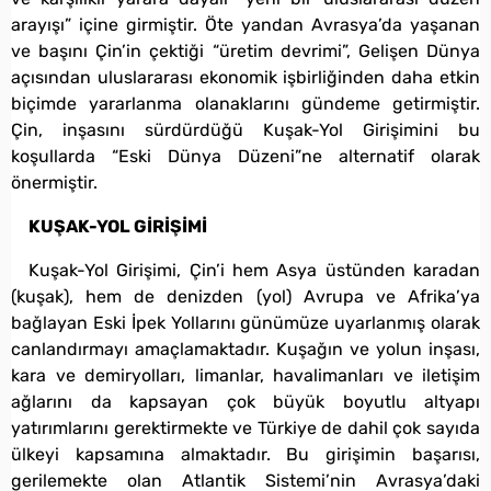
arayışı” içine girmiştir. Öte yandan Avrasya’da yaşanan
ve başını Çin’in çektiği “üretim devrimi”, Gelişen Dünya
açısından uluslararası ekonomik işbirliğinden daha etkin
biçimde yararlanma olanaklarını gündeme getirmiştir.
Çin, inşasını sürdürdüğü Kuşak-Yol Girişimini bu
koşullarda “Eski Dünya Düzeni”ne alternatif olarak
önermiştir.
KUŞAK-YOL GİRİŞİMİ
Kuşak-Yol Girişimi, Çin’i hem Asya üstünden karadan
(kuşak), hem de denizden (yol) Avrupa ve Afrika’ya
bağlayan Eski İpek Yollarını günümüze uyarlanmış olarak
canlandırmayı amaçlamaktadır. Kuşağın ve yolun inşası,
kara ve demiryolları, limanlar, havalimanları ve iletişim
ağlarını da kapsayan çok büyük boyutlu altyapı
yatırımlarını gerektirmekte ve Türkiye de dahil çok sayıda
ülkeyi kapsamına almaktadır. Bu girişimin başarısı,
gerilemekte olan Atlantik Sistemi’nin Avrasya’daki