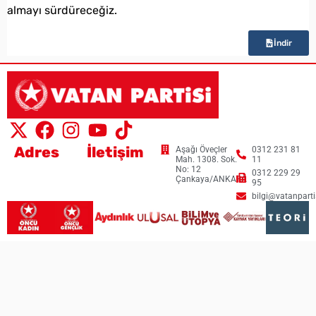
almayı sürdüreceğiz.
İndir
Adres
İletişim
Aşağı Öveçler
0312 231 81
Mah. 1308. Sok.
11
No: 12
0312 229 29
Çankaya/ANKARA
95
bilgi@vatanpartis