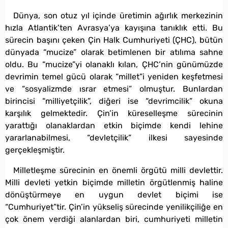
Dünya, son otuz yıl içinde üretimin ağırlık merkezinin
hızla Atlantik’ten Avrasya’ya kayışına tanıklık etti. Bu
sürecin başını çeken Çin Halk Cumhuriyeti (ÇHC), bütün
dünyada “mucize” olarak betimlenen bir atılıma sahne
oldu. Bu “mucize”yi olanaklı kılan, ÇHC’nin günümüzde
devrimin temel gücü olarak “millet”i yeniden keşfetmesi
ve “sosyalizmde ısrar etmesi” olmuştur. Bunlardan
birincisi “milliyetçilik”, diğeri ise “devrimcilik” okuna
karşılık gelmektedir. Çin’in küreselleşme sürecinin
yarattığı olanaklardan etkin biçimde kendi lehine
yararlanabilmesi, “devletçilik” ilkesi sayesinde
gerçekleşmiştir.
Milletleşme sürecinin en önemli örgütü milli devlettir.
Milli devleti yetkin biçimde milletin örgütlenmiş haline
dönüştürmeye en uygun devlet biçimi ise
“Cumhuriyet”tir. Çin’in yükseliş sürecinde yenilikçiliğe en
çok önem verdiği alanlardan biri, cumhuriyeti milletin