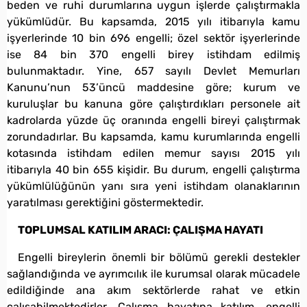
beden ve ruhi durumlarına uygun işlerde çalıştırmakla
yükümlüdür. Bu kapsamda, 2015 yılı itibarıyla kamu
işyerlerinde 10 bin 696 engelli; özel sektör işyerlerinde
ise 84 bin 370 engelli birey istihdam edilmiş
bulunmaktadır. Yine, 657 sayılı Devlet Memurları
Kanunu’nun 53’üncü maddesine göre; kurum ve
kuruluşlar bu kanuna göre çalıştırdıkları personele ait
kadrolarda yüzde üç oranında engelli bireyi çalıştırmak
zorundadırlar. Bu kapsamda, kamu kurumlarında engelli
kotasında istihdam edilen memur sayısı 2015 yılı
itibarıyla 40 bin 655 kişidir. Bu durum, engelli çalıştırma
yükümlülüğünün yanı sıra yeni istihdam olanaklarının
yaratılması gerektiğini göstermektedir.
TOPLUMSAL KATILIM ARACI: ÇALIŞMA HAYATI
Engelli bireylerin önemli bir bölümü gerekli destekler
sağlandığında ve ayrımcılık ile kurumsal olarak mücadele
edildiğinde ana akım sektörlerde rahat ve etkin
çalışabilmektedirler. Çalışma hayatına katılım, engelli