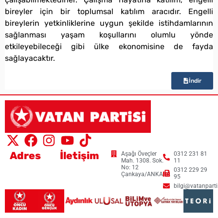
bireyler için bir toplumsal katılım aracıdır. Engelli
bireylerin yetkinliklerine uygun şekilde istihdamlarının
sağlanması yaşam koşullarını olumlu yönde
etkileyebileceği gibi ülke ekonomisine de fayda
sağlayacaktır.
İndir
Adres
İletişim
Aşağı Öveçler
0312 231 81
Mah. 1308. Sok.
11
No: 12
0312 229 29
Çankaya/ANKARA
95
bilgi@vatanpartis