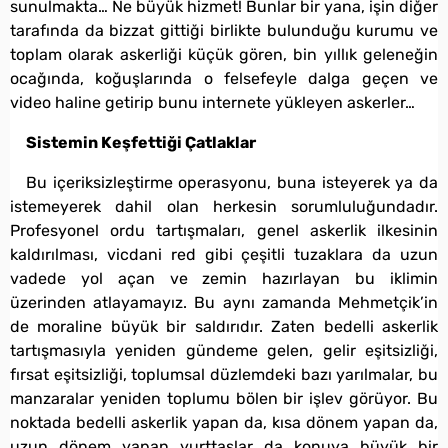
sunulmakta… Ne büyük hizmet! Bunlar bir yana, işin diğer
tarafında da bizzat gittiği birlikte bulunduğu kurumu ve
toplam olarak askerliği küçük gören, bin yıllık geleneğin
ocağında, koğuşlarında o felsefeyle dalga geçen ve
video haline getirip bunu internete yükleyen askerler…
Sistemin Keşfettiği Çatlaklar
Bu içeriksizleştirme operasyonu, buna isteyerek ya da
istemeyerek dahil olan herkesin sorumluluğundadır.
Profesyonel ordu tartışmaları, genel askerlik ilkesinin
kaldırılması, vicdani red gibi çeşitli tuzaklara da uzun
vadede yol açan ve zemin hazırlayan bu iklimin
üzerinden atlayamayız. Bu aynı zamanda Mehmetçik’in
de moraline büyük bir saldırıdır. Zaten bedelli askerlik
tartışmasıyla yeniden gündeme gelen, gelir eşitsizliği,
fırsat eşitsizliği, toplumsal düzlemdeki bazı yarılmalar, bu
manzaralar yeniden toplumu bölen bir işlev görüyor. Bu
noktada bedelli askerlik yapan da, kısa dönem yapan da,
uzun dönem yapan yurttaşlar da konuya büyük bir