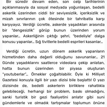
Bir süredir devam eden, son celp tarihlerinin
açıklanmasıyla da sosyal medyada yoğunlaşan, bedelli
askerlik üzerinden ciddi bir seviyesizlik, içeriksizlik ve
mizah sınırlarının çok ötesinde bir tahribatla karşı
karşıyayız. Verdiği ücretle, askerde yaşadıkları arasında
bir “dengesizlik” görüp bunun üzerinden yorum
yapanlar… Askerliğinin çıktığı şehri, “bedeliyle” dalga
konusu yapanlar… Sığ tivitlerle bedelli esprileri kasanlar…
Verdiği ücretin, uzun dönem askerlik yapanların
hizmetinden daha değerli olduğunu savunanlar… 21
Günde yaşadıklarını saatlerce videolara çekip anlatan,
hatta bunun üzerinden bir piyasa oluşturan
“youtuberlar”… Örnekler çoğaltılabilir. Öyle ki Milliyet
Gazetesi konuyla ilgili bir yazı dizisi bile başlattı! O yazı
dizisinde de, bedelli askerlerin birliklere rahatlıkla
gelebileceği, herhangi bir problem, baskı olmadığını,
sanki turistik bir gezi faaliyetini anlatır gibi suni
gündemlerle ve olmadık tartışmalar toplumun önüne