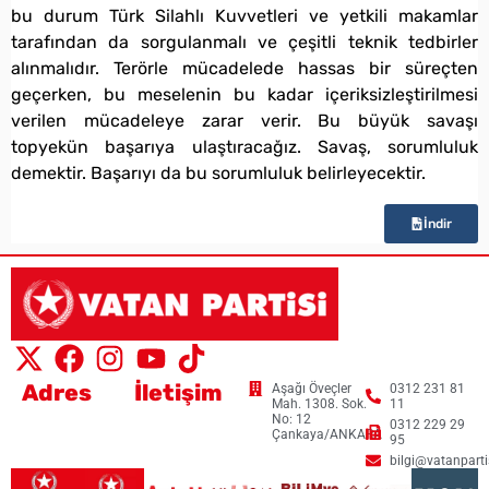
bu durum Türk Silahlı Kuvvetleri ve yetkili makamlar
tarafından da sorgulanmalı ve çeşitli teknik tedbirler
alınmalıdır. Terörle mücadelede hassas bir süreçten
geçerken, bu meselenin bu kadar içeriksizleştirilmesi
verilen mücadeleye zarar verir. Bu büyük savaşı
topyekün başarıya ulaştıracağız. Savaş, sorumluluk
demektir. Başarıyı da bu sorumluluk belirleyecektir.
İndir
Adres
İletişim
Aşağı Öveçler
0312 231 81
Mah. 1308. Sok.
11
No: 12
0312 229 29
Çankaya/ANKARA
95
bilgi@vatanpartis