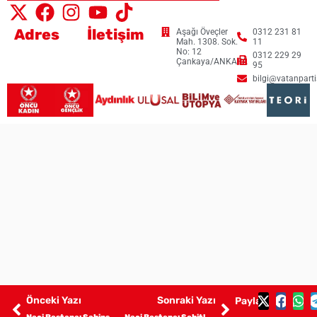
Adres
İletişim
Aşağı Öveçler
0312 231 81
Mah. 1308. Sok.
11
No: 12
0312 229 29
Çankaya/ANKARA
95
bilgi@vatanpartis
Önceki Yazı
Sonraki Yazı
Paylaş: