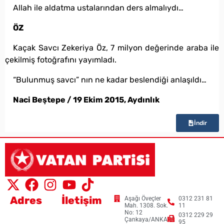
Allah ile aldatma ustalarından ders almalıydı…
ÖZ
Kaçak Savcı Zekeriya Öz, 7 milyon değerinde araba ile
çekilmiş fotoğrafını yayımladı.
“Bulunmuş savcı” nın ne kadar beslendiği anlaşıldı…
Naci Beştepe / 19 Ekim 2015, Aydınlık
İndir
Adres
İletişim
Aşağı Öveçler
0312 231 81
Mah. 1308. Sok.
11
No: 12
0312 229 29
Çankaya/ANKARA
95