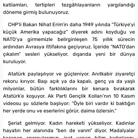
katliamları, tertipleri tezgâhlayanların yargılandığı
döneme girmiş bulunuyoruz.
CHP’li Bakan Nihat Erim’in daha 1949 yılında “Türkiye’yi
küçük Amerika yapacağız” diyerek adını koyduğu ve
NATO’ya girmemizle belirginleşen 75 yıllık sürecin
ardından Avrasya ittifakına geçiyoruz. İçeride “NATO’dan
çıkalım” sesleri yükseliyor, dışarıda yeni bir dünya
kuruluyor.
Atatürk paylaşılıyor ve güçleniyor. Anıtkabir ziyaretçi
rekoru kırıyor. Başı açık ya da kapalı, genç ya da yaşlı
milyonlar, bütün farklılıklarını bir kenara bırakarak
Atatürk’e koşuyor. Ak Parti Gençlik Kolları’nın 10 Kasım
videosu şu sözlerle başlıyor; “Öyle biri vardır ki baktığın
her yerde onu ve eserlerini görür, daima özlersin.”
Şeriat gelmiyor. Kadın hareketi yükseliyor. Kadınlar
hayatın her alanında “ben de varım” diyor. Madalyalar
kazanan sporcularımızı, icat yapan bilim kadınlarını,