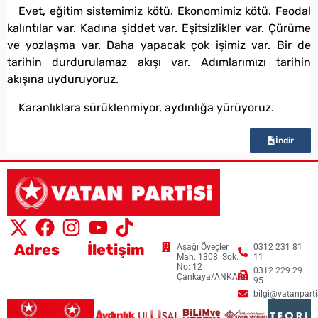
Evet, eğitim sistemimiz kötü. Ekonomimiz kötü. Feodal
kalıntılar var. Kadına şiddet var. Eşitsizlikler var. Çürüme
ve yozlaşma var. Daha yapacak çok işimiz var. Bir de
tarihin durdurulamaz akışı var. Adımlarımızı tarihin
akışına uyduruyoruz.
Karanlıklara sürüklenmiyor, aydınlığa yürüyoruz.
İndir
Adres
İletişim
Aşağı Öveçler
0312 231 81
Mah. 1308. Sok.
11
No: 12
0312 229 29
Çankaya/ANKARA
95
bilgi@vatanpartis