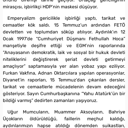
mirasçısı, işbirlikçi HDP’nin maskesi düşüyor.
Emperyalizm gericilikle işbirliği yaptı, tarikat ve
cemaatler kök saldı. 15 Temmuz’un ardından FETÖ
devletten ve toplumdan söküp atılıyor. Aydınlık’ın 12
Ocak 1997’de “Cumhuriyet Düşmanı Fethullah Hoca”
manşetiyle deşifre ettiği ve EGM’nin raporlarında
“Anayasanın demokratik, laik ve sosyal bir hukuk devleti
niteliklerini değiştirerek şeriat devleti getirmeyi
amaçlıyor” saptamasıyla yer alan yobaz yapı eziliyor.
Furkan Vakfına, Adnan Oktarcılara yapılan operasyonlar,
Diyanet’in raporları, 15 Temmuz’dan çıkarılan dersler,
tarikat ve cemaatlerle mücadelenin devam edeceğini
gösteriyor. Sayın Cumhurbaşkanına “Yahu Atatürk’ün bir
bildiği varmış” dedirten zamanları yaşıyoruz.
Uğur Mumcuların, Muammer Aksoyların, Bahriye
Üçokların öldürüldüğü, faillerin meçhul kaldığı,
aydınlarımızın hapse atıldığı dönemden suikastları,