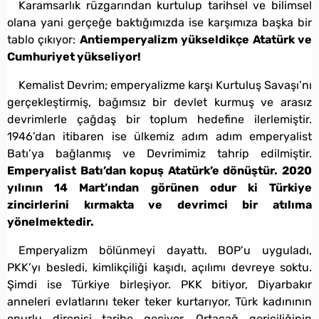
Karamsarlık rüzgarından kurtulup tarihsel ve bilimsel
olana yani gerçeğe baktığımızda ise karşımıza başka bir
tablo çıkıyor:
Antiemperyalizm yükseldikçe Atatürk ve
Cumhuriyet yükseliyor!
Kemalist Devrim; emperyalizme karşı Kurtuluş Savaşı’nı
gerçekleştirmiş, bağımsız bir devlet kurmuş ve arasız
devrimlerle çağdaş bir toplum hedefine ilerlemiştir.
1946’dan itibaren ise ülkemiz adım adım emperyalist
Batı’ya bağlanmış ve Devrimimiz tahrip edilmiştir.
Emperyalist Batı’dan kopuş Atatürk’e dönüştür. 2020
yılının 14 Mart’ından görünen odur ki Türkiye
zincirlerini kırmakta ve devrimci bir atılıma
yönelmektedir.
Emperyalizm bölünmeyi dayattı. BOP’u uyguladı,
PKK’yı besledi, kimlikçiliği kaşıdı, açılımı devreye soktu.
Şimdi ise Türkiye birleşiyor. PKK bitiyor, Diyarbakır
anneleri evlatlarını teker teker kurtarıyor, Türk kadınının
onurlu direnişi tarihe geçiyor. Ortaçağ gericiliğinin