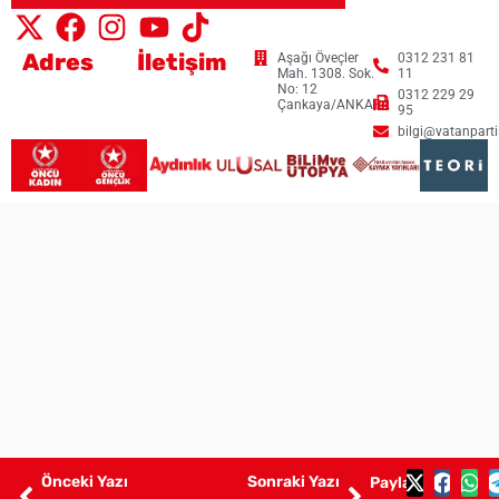
Adres
İletişim
Aşağı Öveçler
0312 231 81
Mah. 1308. Sok.
11
No: 12
0312 229 29
Çankaya/ANKARA
95
bilgi@vatanpartis
Önceki Yazı
Sonraki Yazı
Paylaş: