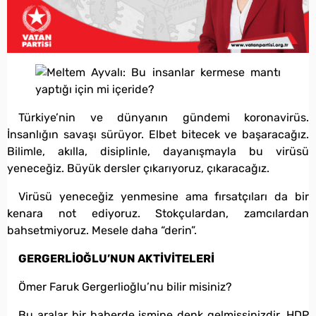
Türkiye’nin ve dünyanın gündemi koronavirüs.
İnsanlığın savaşı sürüyor. Elbet bitecek ve başaracağız.
Bilimle, akılla, disiplinle, dayanışmayla bu virüsü
yeneceğiz. Büyük dersler çıkarıyoruz, çıkaracağız.
Virüsü yeneceğiz yenmesine ama fırsatçıları da bir
kenara not ediyoruz. Stokçulardan, zamcılardan
bahsetmiyoruz. Mesele daha “derin”.
GERGERLİOĞLU’NUN AKTİVİTELERİ
Ömer Faruk Gergerlioğlu’nu bilir misiniz?
Bu aralar bir haberde ismine denk gelmişsinizdir. HDP