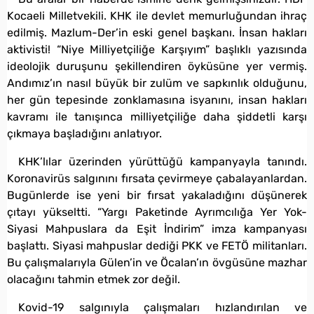
Kocaeli Milletvekili. KHK ile devlet memurluğundan ihraç
edilmiş. Mazlum-Der’in eski genel başkanı. İnsan hakları
aktivisti! “Niye Milliyetçiliğe Karşıyım” başlıklı yazısında
ideolojik duruşunu şekillendiren öyküsüne yer vermiş.
Andımız’ın nasıl büyük bir zulüm ve sapkınlık olduğunu,
her gün tepesinde zonklamasına isyanını, insan hakları
kavramı ile tanışınca milliyetçiliğe daha şiddetli karşı
çıkmaya başladığını anlatıyor.
KHK’lılar üzerinden yürüttüğü kampanyayla tanındı.
Koronavirüs salgınını fırsata çevirmeye çabalayanlardan.
Bugünlerde ise yeni bir fırsat yakaladığını düşünerek
çıtayı yükseltti. “Yargı Paketinde Ayrımcılığa Yer Yok-
Siyasi Mahpuslara da Eşit İndirim” imza kampanyası
başlattı. Siyasi mahpuslar dediği PKK ve FETÖ militanları.
Bu çalışmalarıyla Gülen’in ve Öcalan’ın övgüsüne mazhar
olacağını tahmin etmek zor değil.
Kovid-19 salgınıyla çalışmaları hızlandırılan ve