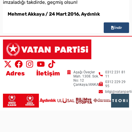
imzaladığı takdirde, geçmiş olsun!
Mehmet Akkaya / 24 Mart 2016, Aydınlık
İndir
Adres
İletişim
Aşağı Öveçler
0312 231 81
Mah. 1308. Sok.
11
No: 12
0312 229 29
Çankaya/ANKARA
95
bilgi@vatanpartis