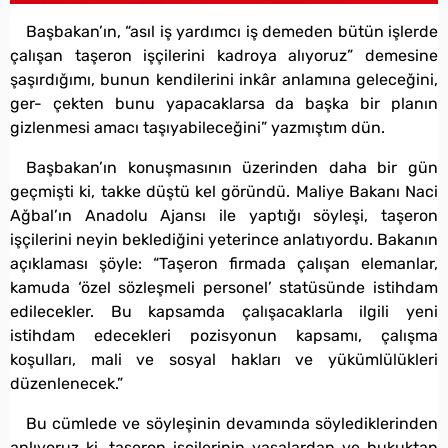
Başbakan’ın, “asıl iş yardımcı iş demeden bütün işlerde
çalışan taşeron işçilerini kadroya alıyoruz” demesine
şaşırdığımı, bunun kendilerini inkâr anlamına geleceğini,
ger- çekten bunu yapacaklarsa da başka bir planın
gizlenmesi amacı taşıyabileceğini” yazmıştım dün.
Başbakan’ın konuşmasının üzerinden daha bir gün
geçmişti ki, takke düştü kel göründü. Maliye Bakanı Naci
Ağbal’ın Anadolu Ajansı ile yaptığı söyleşi, taşeron
işçilerini neyin beklediğini yeterince anlatıyordu. Bakanın
açıklaması şöyle: “Taşeron firmada çalışan elemanlar,
kamuda ‘özel sözleşmeli personel’ statüsünde istihdam
edilecekler. Bu kapsamda çalışacaklarla ilgili yeni
istihdam edecekleri pozisyonun kapsamı, çalışma
koşulları, mali ve sosyal hakları ve yükümlülükleri
düzenlenecek.”
Bu cümlede ve söyleşinin devamında söylediklerinden
anlıyoruz ki, taşeron işçilerinin yasalardan ve hukuktan