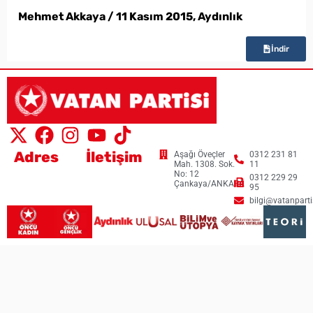
Mehmet Akkaya / 11 Kasım 2015, Aydınlık
İndir
Adres
İletişim
Aşağı Öveçler
0312 231 81
Mah. 1308. Sok.
11
No: 12
0312 229 29
Çankaya/ANKARA
95
bilgi@vatanpartis