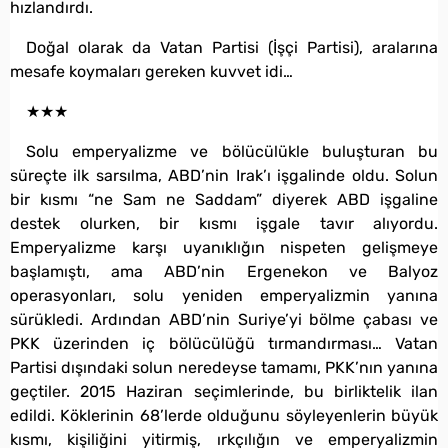
hızlandırdı.
Doğal olarak da Vatan Partisi (İşçi Partisi), aralarına
mesafe koymaları gereken kuvvet idi…
★★★
Solu emperyalizme ve bölücülükle buluşturan bu
süreçte ilk sarsılma, ABD’nin Irak’ı işgalinde oldu. Solun
bir kısmı “ne Sam ne Saddam” diyerek ABD işgaline
destek olurken, bir kısmı işgale tavır alıyordu.
Emperyalizme karşı uyanıklığın nispeten gelişmeye
başlamıştı, ama ABD’nin Ergenekon ve Balyoz
operasyonları, solu yeniden emperyalizmin yanına
sürükledi. Ardından ABD’nin Suriye’yi bölme çabası ve
PKK üzerinden iç bölücülüğü tırmandırması… Vatan
Partisi dışındaki solun neredeyse tamamı, PKK’nın yanına
geçtiler. 2015 Haziran seçimlerinde, bu birliktelik ilan
edildi. Köklerinin 68’lerde olduğunu söyleyenlerin büyük
kısmı, kişiliğini yitirmiş, ırkçılığın ve emperyalizmin