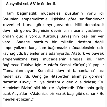
Sosyalist sol, 68’de önderdi.
Tam bağımsızlık mücadelesi pusulanın yönü idi.
Sorunları emperyalizmle ilişkisine göre sınıflandırıyor,
kuvvetleri buna göre ayrıştırıyordu. Milli demokratik
devrimdi görev. Geçmişin devrimci mirasına yaslanıyor,
ondan güç alıyordu. Kurtuluş Savaşı’nın özel bir yeri
vardı. Sadece mazlum bir milletin destanı değil,
emperyalizme karşı tam bağımsızlık mücadelesinin esin
kaynağıydı. Eylemler ona adanıyordu. Atatürk ve bayrak,
emperyalizme karşı mücadelenin simgesi idi. “Tam
Bağımsız Türkiye için Mustafa Kemal Yürüyüşü” yapılır,
“Tamamlanmayan Kemalist devrimi tamamlama” asıl
hedef sayılırdı. Gençliğe Hitabe’den alınmıştı görevler.
Nazım’ın Kuvayı Milliye destanı dilden dile dolaşır, “Bu
Memleket Bizim” şiiri birlikte söylenirdi: “Dört nala gelip
uzak Asya’dan /Akdeniz’e bir kısrak başı gibi uzanan/ Bu
memleket bizim…”