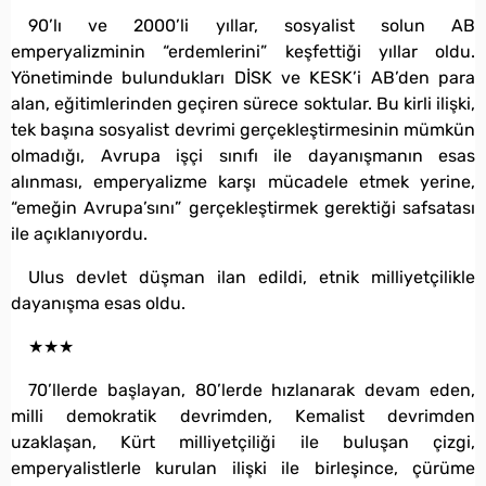
90’lı ve 2000’li yıllar, sosyalist solun AB
emperyalizminin “erdemlerini” keşfettiği yıllar oldu.
Yönetiminde bulundukları DİSK ve KESK’i AB’den para
alan, eğitimlerinden geçiren sürece soktular. Bu kirli ilişki,
tek başına sosyalist devrimi gerçekleştirmesinin mümkün
olmadığı, Avrupa işçi sınıfı ile dayanışmanın esas
alınması, emperyalizme karşı mücadele etmek yerine,
“emeğin Avrupa’sını” gerçekleştirmek gerektiği safsatası
ile açıklanıyordu.
Ulus devlet düşman ilan edildi, etnik milliyetçilikle
dayanışma esas oldu.
★★★
70’llerde başlayan, 80’lerde hızlanarak devam eden,
milli demokratik devrimden, Kemalist devrimden
uzaklaşan, Kürt milliyetçiliği ile buluşan çizgi,
emperyalistlerle kurulan ilişki ile birleşince, çürüme