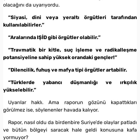
olacağını da uyarıyordu.
“Siyasi, dini veya yeraltı örgütleri tarafından
kullanılabilirler.”
“Aralarında IŞİD gibi örgütler olabilir.”
“Travmatik bir kitle, suç işleme ve radikalleşme
potansiyeline sahip yüksek orandaki gençler!”
“Dilencilik, fuhuş ve mafya tipi örgütler artabilir.
“Türklerde yabancı düşmanlığı ve ırkçılık
yükselebilir.”
Uyarılar haklı. Ama raporun gözünü kapattıkları
görülmez ise, söylenenler havada kalıyor.
Rapor, nasıl oldu da birdenbire Suriye’de olaylar patladı
ve bütün bölgeyi saracak hale geldi konusuna kafa
yormuyor?