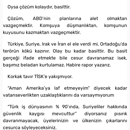
Oysa çözüm kolaydır, basittir.
Çözüm, ABD’nin planlarına alet olmaktan
vazgeçmektir. Komşuya düşmanlıktan, komşunun
kuyusunu kazmaktan vazgeçmektir.
Türkiye, Suriye, Irak ve İran el ele verdi mi, Ortadoğu’da
terörün kökü kazınır. Olay bu kadar basittir. Bu basit
gerçeği ifade etmekte bile cesur davranamaz isek,
başımız beladan kurtulamaz. Habire rapor yazarız.
Korkak tavır TİSK’e yakışmıyor.
“Aman Amerika’ya laf etmeyeyim” diyecek kadar
vatanseverlikten uzaklaştıklarını da varsaymıyorum
“Türk iş dünyasının % 90’ında, Suriyeliler hakkında
güvenlik kaygısı mevcuttur” diyorsanız pısırık
davranmayacak, üyelerinizin ve ülkenizin çıkarlarını
cesurca söyleyeceksiniz.