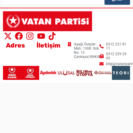
Adres
İletişim
Aşağı Öveçler
0312 231 81
Mah. 1308. Sok.
11
No: 12
0312 229 29
Çankaya/ANKARA
95
bilgi@vatanpartis