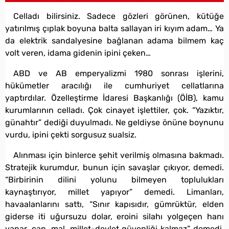
Celladı bilirsiniz. Sadece gözleri görünen, kütüğe
yatırılmış çıplak boyuna balta sallayan iri kıyım adam… Ya
da elektrik sandalyesine bağlanan adama bilmem kaç
volt veren, idama gidenin ipini çeken…
ABD ve AB emperyalizmi 1980 sonrası işlerini,
hükümetler aracılığı ile cumhuriyet cellatlarına
yaptırdılar. Özelleştirme İdaresi Başkanlığı (ÖİB), kamu
kurumlarının celladı. Çok cinayet işlettiler, çok. “Yazıktır,
günahtır” dediği duyulmadı. Ne geldiyse önüne boynunu
vurdu, ipini çekti sorgusuz sualsiz.
Alınması için binlerce şehit verilmiş olmasına bakmadı.
Stratejik kurumdur, bunun için savaşlar çıkıyor, demedi.
“Birbirinin dilini yolunu bilmeyen toplulukları
kaynaştırıyor, millet yapıyor” demedi. Limanları,
havaalanlarını sattı, “Sınır kapısıdır, gümrüktür, elden
giderse iti uğursuzu dolar, eroini silahı yolgeçen hanı
yapar, can, mal, millet-devlet güvenliği kalmaz” demedi.