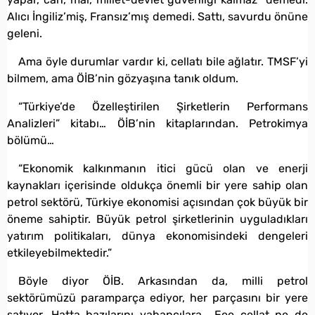
Alıcı İngiliz’miş, Fransız’mış demedi. Sattı, savurdu önüne
geleni.
Ama öyle durumlar vardır ki, cellatı bile ağlatır. TMSF’yi
bilmem, ama ÖİB’nin gözyaşına tanık oldum.
“Türkiye’de Özelleştirilen Şirketlerin Performans
Analizleri” kitabı… ÖİB’nin kitaplarından. Petrokimya
bölümü…
“Ekonomik kalkınmanın itici gücü olan ve enerji
kaynakları içerisinde oldukça önemli bir yere sahip olan
petrol sektörü, Türkiye ekonomisi açısından çok büyük bir
öneme sahiptir. Büyük petrol şirketlerinin uyguladıkları
yatırım politikaları, dünya ekonomisindeki dengeleri
etkileyebilmektedir.”
Böyle diyor ÖİB. Arkasından da, milli petrol
sektörümüzü paramparça ediyor, her parçasını bir yere
satıyor. Hatta bazılarını yabancılara… Eee cellat ne de