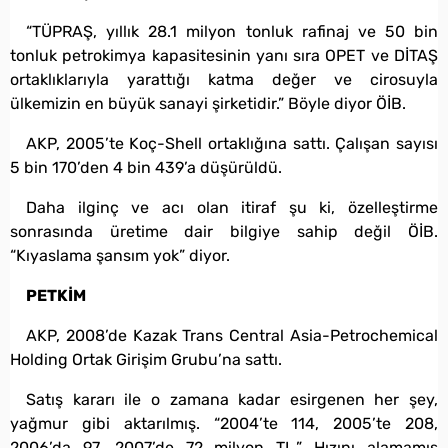
“TÜPRAŞ, yıllık 28.1 milyon tonluk rafinaj ve 50 bin
tonluk petrokimya kapasitesinin yanı sıra OPET ve DİTAŞ
ortaklıklarıyla yarattığı katma değer ve cirosuyla
ülkemizin en büyük sanayi şirketidir.” Böyle diyor ÖİB.
AKP, 2005’te Koç-Shell ortaklığına sattı. Çalışan sayısı
5 bin 170’den 4 bin 439’a düşürüldü.
Daha ilginç ve acı olan itiraf şu ki, özelleştirme
sonrasında üretime dair bilgiye sahip değil ÖİB.
“Kıyaslama şansım yok” diyor.
PETKİM
AKP, 2008’de Kazak Trans Central Asia-Petrochemical
Holding Ortak Girişim Grubu’na sattı.
Satış kararı ile o zamana kadar esirgenen her şey,
yağmur gibi aktarılmış. “2004’te 114, 2005’te 208,
2006’da 97, 2007’de 72 milyon TL.” Hızını alamamış