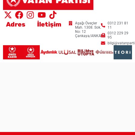
Adres
İletişim
Aşağı Öveçler
0312 231 81
Mah. 1308. Sok.
11
No: 12
0312 229 29
Çankaya/ANKARA
95
bilgi@vatanpartis