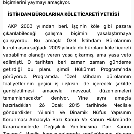
biçimlerini yaymayı amaçlıyor.
İSTİHDAM BÜROLARINA KÖLE TİCARETİ YETKİSİ
AKP 2003 yılından beri, işçinin köle gibi pazara
çıkarılabileceği çalışma biçimini yasalaştırmaya
çalışıyordu. Bu amaçla Özel İstihdam Bürolarının
kurulmasını sağladı. 2009 yılında da bürolara köle ticareti
yapabilme olanağı veren yasa çıkarmış, ama yasa veto
edilmişti. O tarihten beri zaman zaman gündeme
getirdiği bu planı, şimdi Hükümet Programı’nda
görüyoruz. Programda, “Özel istihdam bürolarının
faaliyetlerinin geçici iş ilişkisini de içerecek şekilde
genişletilmesi amacıyla mevzuat düzenlemeleri
tamamlanacaktır” deniyor. Yine aynı amaçla
hazırladıkları, 26 Ocak 2015 tarihinde Meclis’e
gönderdikleri “Ailenin Ve Dinamik Nüfus Yapısının
Korunması Amacıyla Bazı Kanun Ve Kanun Hükmünde
Kararnamelerde Değişiklik Yapılmasına Dair Kanun
Tasarısı”, Meclis komisyonlarında görüşülmeye devam