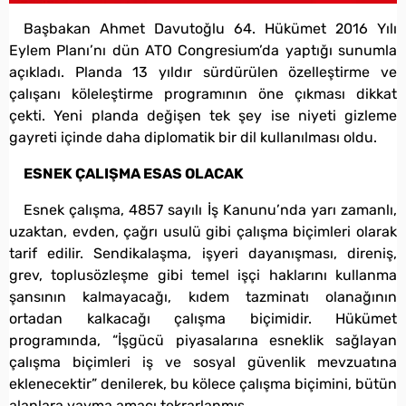
Başbakan Ahmet Davutoğlu 64. Hükümet 2016 Yılı
Eylem Planı’nı dün ATO Congresium’da yaptığı sunumla
açıkladı. Planda 13 yıldır sürdürülen özelleştirme ve
çalışanı köleleştirme programının öne çıkması dikkat
çekti. Yeni planda değişen tek şey ise niyeti gizleme
gayreti içinde daha diplomatik bir dil kullanılması oldu.
ESNEK ÇALIŞMA ESAS OLACAK
Esnek çalışma, 4857 sayılı İş Kanunu’nda yarı zamanlı,
uzaktan, evden, çağrı usulü gibi çalışma biçimleri olarak
tarif edilir. Sendikalaşma, işyeri dayanışması, direniş,
grev, toplusözleşme gibi temel işçi haklarını kullanma
şansının kalmayacağı, kıdem tazminatı olanağının
ortadan kalkacağı çalışma biçimidir. Hükümet
programında, “İşgücü piyasalarına esneklik sağlayan
çalışma biçimleri iş ve sosyal güvenlik mevzuatına
eklenecektir” denilerek, bu kölece çalışma biçimini, bütün
alanlara yayma amacı tekrarlanmış.