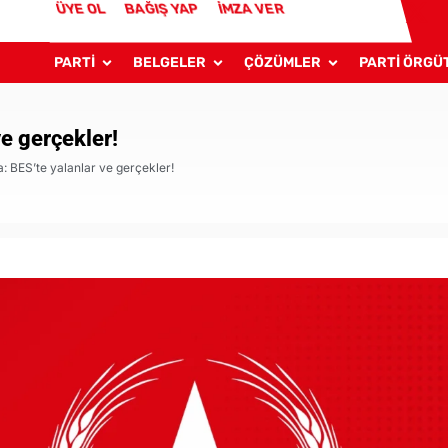
ÜYE OL
BAĞIŞ YAP
İMZA VER
PARTİ
BELGELER
ÇÖZÜMLER
PARTİ ÖRGÜ
e gerçekler!
 BES’te yalanlar ve gerçekler!