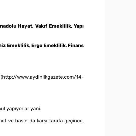
A
nadolu Hayat, Vakıf Emeklilik, Yapı
iz Emeklilik, Ergo Emeklilik, Finans
. (http://www.aydinlikgazete.com/14-
ul yapıyorlar yani.
met ve basın da karşı tarafa geçince,