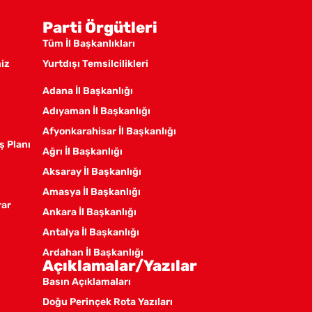
Parti Örgütleri
Tüm İl Başkanlıkları
miz
Yurtdışı Temsilcilikleri
Adana İl Başkanlığı
Adıyaman İl Başkanlığı
Afyonkarahisar İl Başkanlığı
ş Planı
Ağrı İl Başkanlığı
Aksaray İl Başkanlığı
Amasya İl Başkanlığı
rar
Ankara İl Başkanlığı
Antalya İl Başkanlığı
Ardahan İl Başkanlığı
Açıklamalar/Yazılar
Artvin İl Başkanlığı
Basın Açıklamaları
Aydın İl Başkanlığı
Doğu Perinçek Rota Yazıları