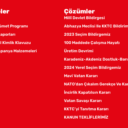
ler
Çözümler
Millî Devlet Bildirgesi
kümet Programı
Abhazya Meclisi Ile KKTC Bildiri
aporları
2023 Seçim Bildirgemiz
 Kimlik Klavuzu
100 Maddede Çalışma Hayatı
panya Malzemeleri
Üretim Devrimi
Karadeniz-Akdeniz Dostluk-Barı
2024 Yerel Seçim Bildirgemiz
Mavi Vatan Kararı
NATO’dan Çıkalım Gerekçe Ve Ka
İncirlik Kapatılsın Kararı
Vatan Savaşı Kararı
KKTC’yi Tanıtma Kararı
KANUN TEKLİFLERİMİZ