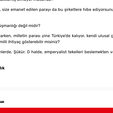
 size emanet edilen parayı da bu şirketlere hibe ediyorsunuz
düşmanlığı değil midir?
ken, milletin parası yine Türkiye’de kalıyor, kendi ulusal ç
illi ihtiyaç gösterebilir misiniz?
lerde. Şükür. O halde, emperyalist tekelleri beslemekten vaz
lık
di!