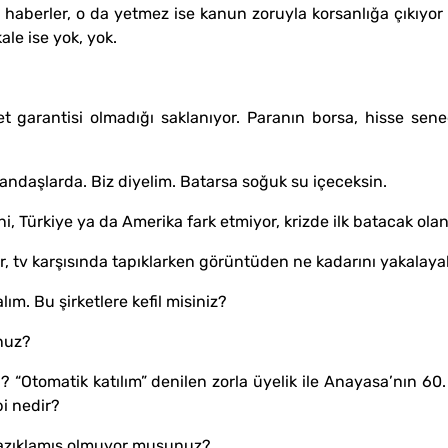
an haberler, o da yetmez ise kanun zoruyla korsanlığa çıkıy
le ise yok, yok.
vlet garantisi olmadığı saklanıyor. Paranın borsa, hisse sene
andaşlarda. Biz diyelim. Batarsa soğuk su içeceksin.
ani, Türkiye ya da Amerika fark etmiyor, krizde ilk batacak olan
r, tv karşısında tapıklarken görüntüden ne kadarını yakalayab
. Bu şirketlere kefil misiniz?
nuz?
mi? “Otomatik katılım” denilen zorla üyelik ile Anayasa’nın 
i nedir?
 kazıklamış olmuyor musunuz?