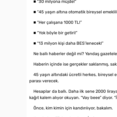
■ “30 milyona müjde!”
■ “45 yaşın altına otomatik bireysel emeklili
■ “Her çalışana 1000 TL!”
■ “Yok böyle bir getiri!”
■ “13 milyon kişi daha BES’lenecek!”
Ne ballı haberler değil mi? Yandaş gazeteler
Haberin içinde ise gerçekler saklanmış, sak
45 yaşın altındaki ücretli herkes, bireysel
parası verecek.
Hesaplar da ballı. Daha ilk sene 2000 liray
kağıt kalem alıyor okuyan. “Vay beee” diyor. “İ
Önce, kim kimin için kandırılıyor, bakalım.