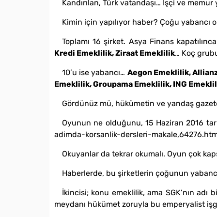
Kandırılan, Türk vatandaşı… İşçi ve memur 
Kimin için yapılıyor haber? Çoğu yabancı ola
Toplamı 16 şirket. Asya Finans kapatılınc
Kredi Emeklilik, Ziraat Emeklilik
… Koç grub
10’u ise yabancı…
Aegon Emeklilik, Allianz
Emeklilik, Groupama Emeklilik, ING Emeklil
Gördünüz mü, hükümetin ve yandaş gazetele
Oyunun ne olduğunu, 15 Haziran 2016 tarih
adimda-korsanlik-dersleri-makale,64276.htm
Okuyanlar da tekrar okumalı. Oyun çok kaps
Haberlerde, bu şirketlerin çoğunun yabancı
İkincisi; konu emeklilik, ama SGK’nın adı 
meydanı hükümet zoruyla bu emperyalist işg