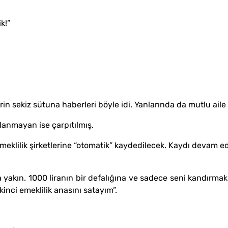
k!”
in sekiz sütuna haberleri böyle idi. Yanlarında da mutlu aile
lanmayan ise çarpıtılmış.
 emeklilik şirketlerine “otomatik” kaydedilecek. Kaydı devam e
a yakın. 1000 liranın bir defalığına ve sadece seni kandırmak 
kinci emeklilik anasını satayım”.