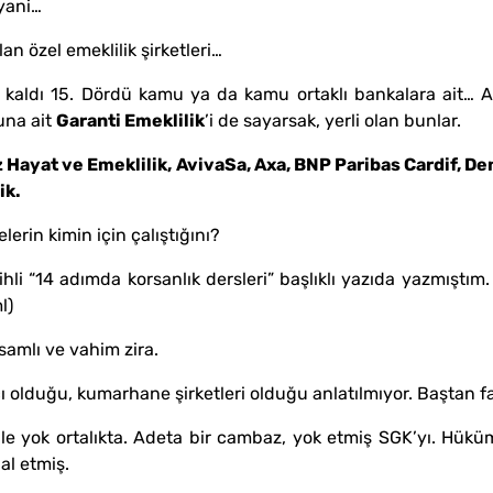
yani…
n özel emeklilik şirketleri…
a kaldı 15. Dördü kamu ya da kamu ortaklı bankalara ait… 
una ait
Garanti Emeklilik
’i de sayarsak, yerli olan bunlar.
 Hayat ve Emeklilik, AvivaSa, Axa, BNP Paribas Cardif, Den
ik.
rin kimin için çalıştığını?
li “14 adımda korsanlık dersleri” başlıklı yazıda yazmıştım
l)
amlı ve vahim zira.
 olduğu, kumarhane şirketleri olduğu anlatılmıyor. Baştan fa
bile yok ortalıkta. Adeta bir cambaz, yok etmiş SGK’yı. Hükü
al etmiş.