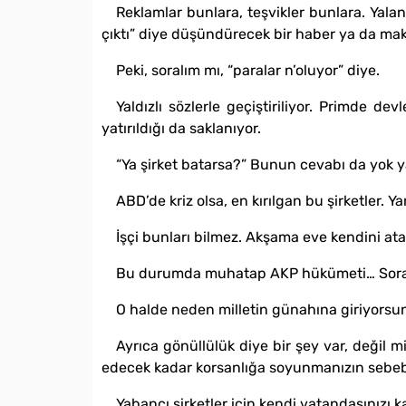
Reklamlar bunlara, teşvikler bunlara. Yal
çıktı” diye düşündürecek bir haber ya da maka
Peki, soralım mı, “paralar n’oluyor” diye.
Yaldızlı sözlerle geçiştiriliyor. Primde de
yatırıldığı da saklanıyor.
“Ya şirket batarsa?” Bunun cevabı da yok y
ABD’de kriz olsa, en kırılgan bu şirketler. Y
İşçi bunları bilmez. Akşama eve kendini ata
Bu durumda muhatap AKP hükümeti… Soralım
O halde neden milletin günahına giriyorsu
Ayrıca gönüllülük diye bir şey var, değil 
edecek kadar korsanlığa soyunmanızın sebeb
Yabancı şirketler için kendi vatandaşınızı