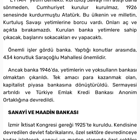
sönmeden, Cumhuriyet kurulur kurulmaz, 1926
senesinde kurdurmuştu Atatürk. Bu ülkenin ve milletin,
Kurtuluş Savaşı yetimlerine borcu vardı. Onları aç ve
açıkta bırakamazdı. Kurulan banka yetimlere sahip
çıkacak, başlarını sokacakları ev yapacaktı.
Önemli işler gördü banka. Yaptığı konutlar arasında,
434 konutluk Saraçoğlu Mahallesi önemlidir.
Ancak banka 1946’da, yetimlerin ve yoksulların bankası
olmaktan çıkarıldı. Tek amacı para kazanmak olan,
kapitalist piyasa bankasına dönüştürüldü. Sermayesi
artırıldı ve Türkiye Emlak Kredi Bankası Anonim
Ortaklığına devredildi.
SANAYİ VE MAADİN BANKASI
İzmir İktisat Kongresi gereği 1925’te kuruldu. Kendisine
devredilen devlet fabrikalarını, özel sektöre devredinceye
kadar işletecek, sanayi ve maden alanında özel sektöre