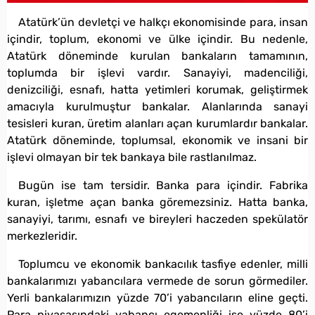
Atatürk’ün devletçi ve halkçı ekonomisinde para, insan
içindir, toplum, ekonomi ve ülke içindir. Bu nedenle,
Atatürk döneminde kurulan bankaların tamamının,
toplumda bir işlevi vardır. Sanayiyi, madenciliği,
denizciliği, esnafı, hatta yetimleri korumak, geliştirmek
amacıyla kurulmuştur bankalar. Alanlarında sanayi
tesisleri kuran, üretim alanları açan kurumlardır bankalar.
Atatürk döneminde, toplumsal, ekonomik ve insani bir
işlevi olmayan bir tek bankaya bile rastlanılmaz.
Bugün ise tam tersidir. Banka para içindir. Fabrika
kuran, işletme açan banka göremezsiniz. Hatta banka,
sanayiyi, tarımı, esnafı ve bireyleri haczeden spekülatör
merkezleridir.
Toplumcu ve ekonomik bankacılık tasfiye edenler, milli
bankalarımızı yabancılara vermede de sorun görmediler.
Yerli bankalarımızın yüzde 70’i yabancıların eline geçti.
Para piyasasındaki yabancı egemenliği ise yüzde 80’i