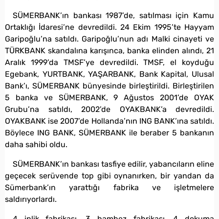
SÜMERBANK’ın bankası 1987’de, satılması için Kamu
Ortaklığı İdaresi’ne devredildi. 24 Ekim 1995’te Hayyam
Garipoğlu’na satıldı. Garipoğlu’nun adı Malki cinayeti ve
TÜRKBANK skandalına karışınca, banka elinden alındı, 21
Aralık 1999’da TMSF’ye devredildi. TMSF, el koyduğu
Egebank, YURTBANK, YAŞARBANK, Bank Kapital, Ulusal
Bank’ı, SÜMERBANK bünyesinde birleştirildi. Birleştirilen
5 banka ve SÜMERBANK, 9 Ağustos 2001’de OYAK
Grubu’na satıldı, 2002’de OYAKBANK’a devredildi.
OYAKBANK ise 2007’de Hollanda’nın ING BANK’ına satıldı.
Böylece ING BANK, SÜMERBANK ile beraber 5 bankanın
daha sahibi oldu.
SÜMERBANK’ın bankası tasfiye edilir, yabancıların eline
geçecek serüvende top gibi oynanırken, bir yandan da
Sümerbank’ın yarattığı fabrika ve işletmelere
saldırıyorlardı.
4 iplik fabrikası, 3 hambez fabrikası, 4 dokuma