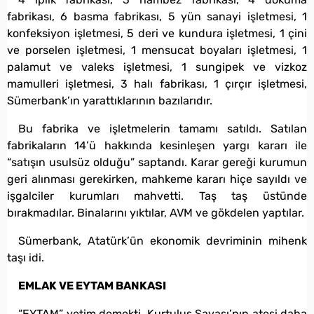
fabrikası, 6 basma fabrikası, 5 yün sanayi işletmesi, 1
konfeksiyon işletmesi, 5 deri ve kundura işletmesi, 1 çini
ve porselen işletmesi, 1 mensucat boyaları işletmesi, 1
palamut ve valeks işletmesi, 1 sungipek ve vizkoz
mamulleri işletmesi, 3 halı fabrikası, 1 çırçır işletmesi,
Sümerbank’ın yarattıklarının bazılarıdır.
Bu fabrika ve işletmelerin tamamı satıldı. Satılan
fabrikaların 14’ü hakkında kesinleşen yargı kararı ile
“satışın usulsüz olduğu” saptandı. Karar gereği kurumun
geri alınması gerekirken, mahkeme kararı hiçe sayıldı ve
işgalciler kurumları mahvetti. Taş taş üstünde
bırakmadılar. Binalarını yıktılar, AVM ve gökdelen yaptılar.
Sümerbank, Atatürk’ün ekonomik devriminin mihenk
taşı idi.
EMLAK VE EYTAM BANKASI
“EYTAM” yetim demekti. Kurtuluş Savaşı’nın ateşi daha