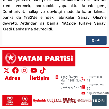
kredi verecek, bankacılık yapacaktı. Ancak genç
Cumhuriyet, halkçı ve devletçi modelde karar kılınca,
banka da 1932’de elindeki fabrikaları Sanayi Ofisi’ne
devretti. Ardından da banka, 1932’de Türkiye Sanayi
Kredi Bankası’na devredildi.
İndir
Adres
İletişim
Aşağı Öveçler
0312 231 81
Mah. 1308. Sok.
11
No: 12
0312 229 29
Çankaya/ANKARA
95
bilgi@vatanpartis