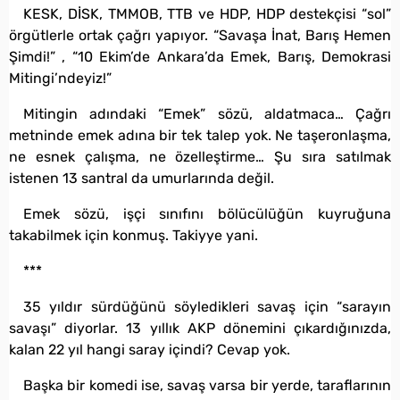
KESK, DİSK, TMMOB, TTB ve HDP, HDP destekçisi “sol”
örgütlerle ortak çağrı yapıyor. “Savaşa İnat, Barış Hemen
Şimdi!” , “10 Ekim’de Ankara’da Emek, Barış, Demokrasi
Mitingi’ndeyiz!”
Mitingin adındaki “Emek” sözü, aldatmaca… Çağrı
metninde emek adına bir tek talep yok. Ne taşeronlaşma,
ne esnek çalışma, ne özelleştirme… Şu sıra satılmak
istenen 13 santral da umurlarında değil.
Emek sözü, işçi sınıfını bölücülüğün kuyruğuna
takabilmek için konmuş. Takiyye yani.
***
35 yıldır sürdüğünü söyledikleri savaş için “sarayın
savaşı” diyorlar. 13 yıllık AKP dönemini çıkardığınızda,
kalan 22 yıl hangi saray içindi? Cevap yok.
Başka bir komedi ise, savaş varsa bir yerde, taraflarının