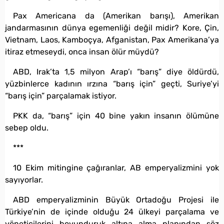
Pax Americana da (Amerikan barışı), Amerikan
jandarmasının dünya egemenliği değil midir? Kore, Çin,
Vietnam, Laos, Kamboçya, Afganistan, Pax Amerikana’ya
itiraz etmeseydi, onca insan ölür müydü?
ABD, Irak’ta 1,5 milyon Arap’ı “barış” diye öldürdü,
yüzbinlerce kadının ırzına “barış için” geçti, Suriye’yi
“barış için” parçalamak istiyor.
PKK da, “barış” için 40 bine yakın insanın ölümüne
sebep oldu.
***
10 Ekim mitingine çağıranlar, AB emperyalizmini yok
sayıyorlar.
ABD emperyalizminin Büyük Ortadoğu Projesi ile
Türkiye’nin de içinde olduğu 24 ülkeyi parçalama ve
yöneticilerini boyunduruk altına alma planından söz