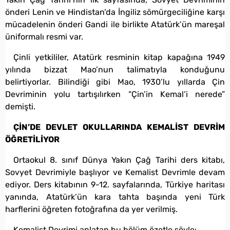
önderi Lenin ve Hindistan’da İngiliz sömürgeciliğine karşı
mücadelenin önderi Gandi ile birlikte Atatürk’ün mareşal
üniformalı resmi var.
Çinli yetkililer, Atatürk resminin kitap kapağına 1949
yılında bizzat Mao’nun talimatıyla konduğunu
belirtiyorlar. Bilindiği gibi Mao, 1930’lu yıllarda Çin
Devriminin yolu tartışılırken “Çin’in Kemal’i nerede”
demişti.
ÇİN’DE DEVLET OKULLARINDA KEMALİST DEVRİM
ÖĞRETİLİYOR
Ortaokul 8. sınıf Dünya Yakın Çağ Tarihi ders kitabı,
Sovyet Devrimiyle başlıyor ve Kemalist Devrimle devam
ediyor. Ders kitabının 9-12. sayfalarında, Türkiye haritası
yanında, Atatürk’ün kara tahta başında yeni Türk
harflerini öğreten fotoğrafına da yer verilmiş.
Kemalist Devrimi anlatan bu bölüm özetle şöyle: