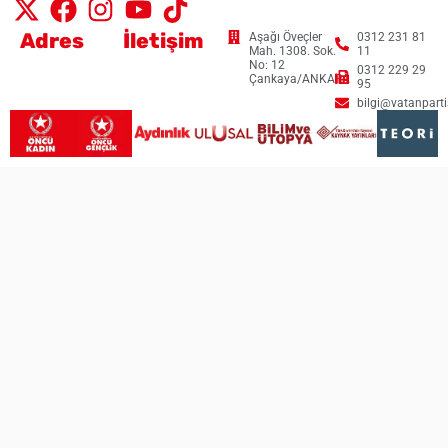
Adres
İletişim
Aşağı Öveçler
0312 231 81
Mah. 1308. Sok.
11
No: 12
0312 229 29
Çankaya/ANKARA
95
bilgi@vatanpartis