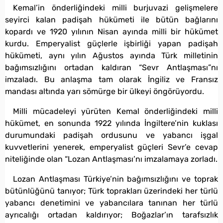
Kemal’in önderliğindeki milli burjuvazi gelişmelere
seyirci kalan padişah hükümeti ile bütün bağlarını
kopardı ve 1920 yılının Nisan ayında milli bir hükümet
kurdu. Emperyalist güçlerle işbirliği yapan padişah
hükümeti, aynı yılın Ağustos ayında Türk milletinin
bağımsızlığını ortadan kaldıran “Sevr Antlaşması”nı
imzaladı. Bu anlaşma tam olarak İngiliz ve Fransız
mandası altında yarı sömürge bir ülkeyi öngörüyordu.
Milli mücadeleyi yürüten Kemal önderliğindeki milli
hükümet, en sonunda 1922 yılında İngiltere’nin kuklası
durumundaki padişah ordusunu ve yabancı işgal
kuvvetlerini yenerek, emperyalist güçleri Sevr’e cevap
niteliğinde olan “Lozan Antlaşması’nı imzalamaya zorladı.
Lozan Antlaşması Türkiye’nin bağımsızlığını ve toprak
bütünlüğünü tanıyor; Türk toprakları üzerindeki her türlü
yabancı denetimini ve yabancılara tanınan her türlü
ayrıcalığı ortadan kaldırıyor; Boğazlar’ın tarafsızlık