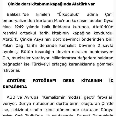
Çin’de ders kitabının kapağında Atatürk var
Balıkesir’de kimileri “Ülkücülük” adına Çin’i
emperyalizmden kurtaran Mao’nun kuklasını astılar. Oysa
Mao, 1949 yılında halk iktidarını kurunca, Atatürk’ün
resmini ortaokul tarih kitabının kapağına koydurdu.
Atatürk, Çin’de Asya’nın dört devrimci önderinden biri.
Yakın Çağ Tarihi dersinde Kemalist Devrime 2 sayfa
ayrılmış. Bütün insanlığın devrim mirasını benimseyen
Çin, mucizeler yaratıyor. Milletlerarası değerlere saldıran
bağnazlar ise Türkiye’yi ortaçağ karanlıklarına gömmek
istiyorlar.
ATATÜRK FOTOĞRAFI DERS KİTABININ İÇ
KAPAĞINDA
ABD ve Avrupa, “Kemalizmin modası geçti” fetvaları
veriyor. Dünya nüfusunun dörtte birini oluşturan Çin’de
ise, sekizinci sınıfın ikinci döneminde okutulan Dünya
Yakın Çağ Tarihi’nin ilk sayfasında, Sovyet Devriminin