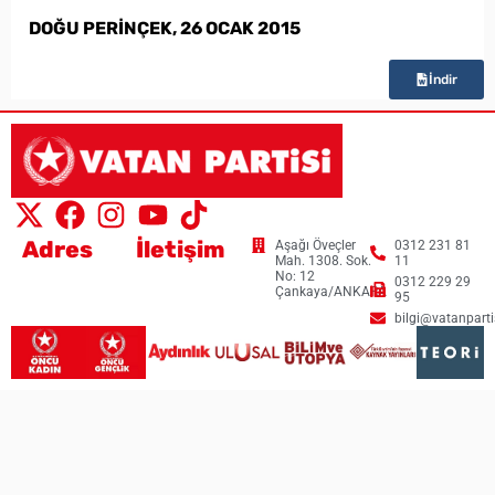
DOĞU PERİNÇEK, 26 OCAK 2015
İndir
Adres
İletişim
Aşağı Öveçler
0312 231 81
Mah. 1308. Sok.
11
No: 12
0312 229 29
Çankaya/ANKARA
95
bilgi@vatanpartis