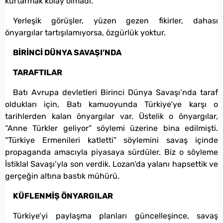
kurtarmak kolay olmadı.
Yerleşik görüşler, yüzen gezen fikirler, dahası
önyargılar tartışılamıyorsa, özgürlük yoktur.
BİRİNCİ DÜNYA SAVAŞI’NDA
TARAFTILAR
Batı Avrupa devletleri Birinci Dünya Savaşı’nda taraf
oldukları için, Batı kamuoyunda Türkiye’ye karşı o
tarihlerden kalan önyargılar var. Üstelik o önyargılar,
“Anne Türkler geliyor” söylemi üzerine bina edilmişti.
“Türkiye Ermenileri katletti” söylemini savaş içinde
propaganda amacıyla piyasaya sürdüler. Biz o söyleme
İstiklal Savaşı’yla son verdik. Lozan’da yalanı hapsettik ve
gerçeğin altına bastık mühürü.
KÜFLENMİŞ ÖNYARGILAR
Türkiye’yi paylaşma planları güncelleşince, savaş