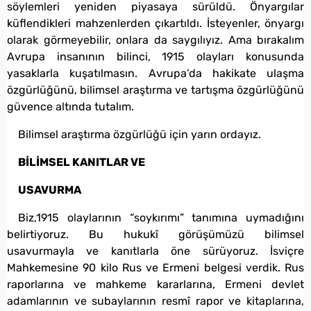
söylemleri yeniden piyasaya sürüldü. Önyargılar
küflendikleri mahzenlerden çıkartıldı. İsteyenler, önyargı
olarak görmeyebilir, onlara da saygılıyız. Ama bırakalım
Avrupa insanının bilinci, 1915 olayları konusunda
yasaklarla kuşatılmasın. Avrupa’da hakikate ulaşma
özgürlüğünü, bilimsel araştırma ve tartışma özgürlüğünü
güvence altında tutalım.
Bilimsel araştırma özgürlüğü için yarın ordayız.
BİLİMSEL KANITLAR VE
USAVURMA
Biz,1915 olaylarının “soykırımı” tanımına uymadığını
belirtiyoruz. Bu hukukî görüşümüzü bilimsel
usavurmayla ve kanıtlarla öne sürüyoruz. İsviçre
Mahkemesine 90 kilo Rus ve Ermeni belgesi verdik. Rus
raporlarına ve mahkeme kararlarına, Ermeni devlet
adamlarının ve subaylarının resmî rapor ve kitaplarına,