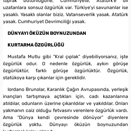
toprak bütünlüğüne, Cumhuriyete, Atatürk’e dil
uzatanlara sonsuz özgürlük var. Türkiye’yi savunanlar ise
yasaklı. Yasaklı olanlar biziz. Vatanseverlik yasak. Atatürk
yasak. Cumhuriyet Devrimciliği yasak.
DÜNYAYI ÖKÜZÜN BOYNUZUNDAN
KURTARMA ÖZGÜRLÜĞÜ
Mustafa Mutlu gibi “Kral çıplak” diyebiliyorsanız, işte
özgürlük odur. O nedenle özgürlük, aykırı görüşe
özgürlüktür, farklı görüşe özgürlüktür. Özgürlük,
statükoya karşı çıkanlar için gereklidir.
Iordano Brunolar, Karanlık Çağın Avrupasında, yerleşik
inançları tartışmaya açtıkları için, cadı kazanlarına
atıldılar, odunların üzerine çıkarıldılar ve yakıldılar. Onları
yakmanın caiz olduğu fetvasını verenlere özgürlük vardı.
Ama “Dünya kendi çevresinde dönüyor” diyenlere
özgürlük yoktu. Dünyayı öküzün boynuzundan