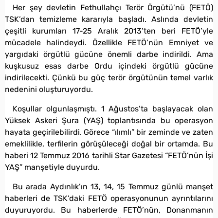
Her şey devletin Fethullahçı Terör Örgütü’nü (FETÖ)
TSK’dan temizleme kararıyla başladı. Aslında devletin
çeşitli kurumları 17-25 Aralık 2013’ten beri FETÖ’yle
mücadele halindeydi. Özellikle FETÖ’nün Emniyet ve
yargıdaki örgütlü gücüne önemli darbe indirildi. Ama
kuşkusuz esas darbe Ordu içindeki örgütlü gücüne
indirilecekti. Çünkü bu güç terör örgütünün temel varlık
nedenini oluşturuyordu.
Koşullar olgunlaşmıştı. 1 Ağustos’ta başlayacak olan
Yüksek Askeri Şura (YAŞ) toplantısında bu operasyon
hayata geçirilebilirdi. Görece “ılımlı” bir zeminde ve zaten
emeklilikle, terfilerin görüşüleceği doğal bir ortamda. Bu
haberi 12 Temmuz 2016 tarihli Star Gazetesi “FETÖ’nün İşi
YAŞ” manşetiyle duyurdu.
Bu arada Aydınlık’ın 13, 14, 15 Temmuz günlü manşet
haberleri de TSK’daki FETÖ operasyonunun ayrıntılarını
duyuruyordu. Bu haberlerde FETÖ’nün, Donanmanın