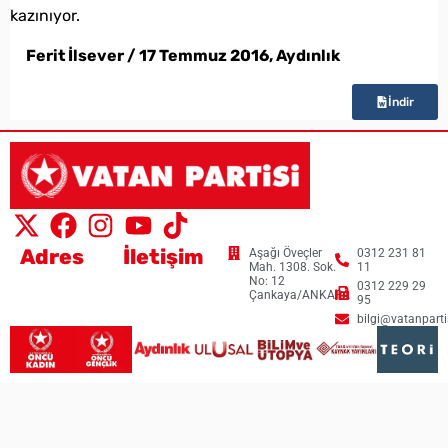
kazınıyor.
Ferit İlsever / 17 Temmuz 2016, Aydınlık
İndir
Adres
İletişim
Aşağı Öveçler
0312 231 81
Mah. 1308. Sok.
11
No: 12
0312 229 29
Çankaya/ANKARA
95
bilgi@vatanpartis