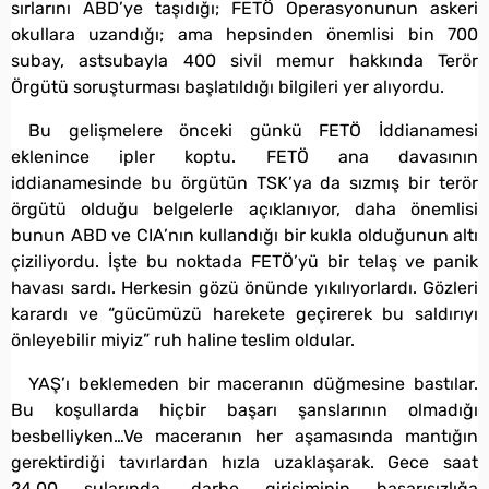
sırlarını ABD’ye taşıdığı; FETÖ Operasyonunun askeri
okullara uzandığı; ama hepsinden önemlisi bin 700
subay, astsubayla 400 sivil memur hakkında Terör
Örgütü soruşturması başlatıldığı bilgileri yer alıyordu.
Bu gelişmelere önceki günkü FETÖ İddianamesi
eklenince ipler koptu. FETÖ ana davasının
iddianamesinde bu örgütün TSK’ya da sızmış bir terör
örgütü olduğu belgelerle açıklanıyor, daha önemlisi
bunun ABD ve CIA’nın kullandığı bir kukla olduğunun altı
çiziliyordu. İşte bu noktada FETÖ’yü bir telaş ve panik
havası sardı. Herkesin gözü önünde yıkılıyorlardı. Gözleri
karardı ve “gücümüzü harekete geçirerek bu saldırıyı
önleyebilir miyiz” ruh haline teslim oldular.
YAŞ’ı beklemeden bir maceranın düğmesine bastılar.
Bu koşullarda hiçbir başarı şanslarının olmadığı
besbelliyken…Ve maceranın her aşamasında mantığın
gerektirdiği tavırlardan hızla uzaklaşarak. Gece saat
24.00 sularında, darbe girişiminin başarısızlığa