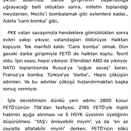
uğrayacağı belli olduktan sonra, milletin toplandığı
meydanları, Meclis’i bombalamak gibi eylemlere kadar…
Adeta “canlı bomba” gibi…
PKK vatan savaşımızla hendeklere gömüldükten sonra
evleri yakıp yıkıyor, vatandaşları öldürüyor. Halktan
kopuyor. Tek marifeti kaldı: “Canlı bomba” olmak. Dün
geceki darbe girişimiyle FETÖ de halktan koptu. Tecrit
oldu. İşin esası, hepsi yıkılıyor. Efendileri ABD de yıkılıyor.
NATO toplantısında Rusya’ya “soğuk savaş” kararı,
Fransa’ya bomba, Türkiye’ye “darbe”… Hepsi çöküşün
adımları. Ve bu adımlar çöküşü hızlandırmaktan başka
sonuç vermiyor.
İşte devletimizin dünkü yeni adımı; 2800 küsur
FETÖ’cünün TSK’dan tasfiyesi, 2745 FETÖ’yle ilişkili
hakimin açığa alınması ve 5 HSYK üyesinin üyeliğinin
düşürülmesi. “YAŞ’ı önleyebilir miyim”, ya da “en az
zayiatla atlatabilir miyim” derken, FETÖ’nün kökü