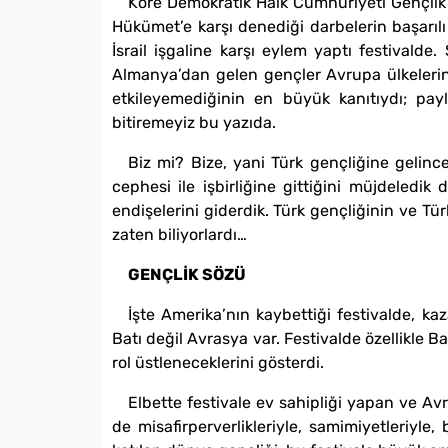
Kore Demokratik Halk Cumhuriyeti Gençlik S
Hükümet’e karşı denediği darbelerin başarılı 
İsrail işgaline karşı eylem yaptı festivalde
Almanya’dan gelen gençler Avrupa ülkelerin
etkileyemediğinin en büyük kanıtıydı; pa
bitiremeyiz bu yazıda.
Biz mi? Bize, yani Türk gençliğine gelinc
cephesi ile işbirliğine gittiğini müjdeledi
endişelerini giderdik. Türk gençliğinin ve Tür
zaten biliyorlardı…
GENÇLİK SÖZÜ
İşte Amerika’nın kaybettiği festivalde, k
Batı değil Avrasya var. Festivalde özellikle B
rol üstleneceklerini gösterdi.
Elbette festivale ev sahipliği yapan ve A
de misafirperverlikleriyle, samimiyetleriyl