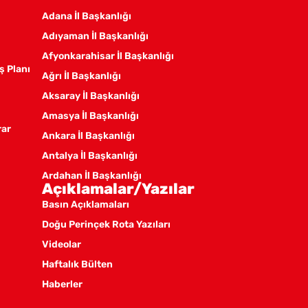
Adana İl Başkanlığı
Adıyaman İl Başkanlığı
Afyonkarahisar İl Başkanlığı
ş Planı
Ağrı İl Başkanlığı
Aksaray İl Başkanlığı
Amasya İl Başkanlığı
rar
Ankara İl Başkanlığı
Antalya İl Başkanlığı
Ardahan İl Başkanlığı
Açıklamalar/Yazılar
Artvin İl Başkanlığı
Basın Açıklamaları
Aydın İl Başkanlığı
Doğu Perinçek Rota Yazıları
Balıkesir İl Örgütü
Videolar
Batman İl Başkanlığı
Haftalık Bülten
Bayburt İl Başkanlığı
Haberler
Bilecik İl Başkanlığı