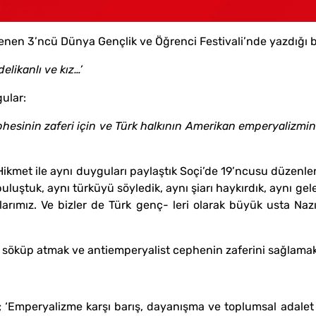
nen 3’ncü Dünya Gençlik ve Öğrenci Festivali’nde yazdığı bir
delikanlı ve kız…’
ular:
hesinin zaferi için ve Türk halkının Amerikan emperyalizm
Hikmet ile aynı duyguları paylaştık Soçi’de 19’ncusu düzenle
luştuk, aynı türküyü söyledik, aynı şiarı haykırdık, aynı gel
arımız. Ve bizler de Türk genç- leri olarak büyük usta Nazım
 söküp atmak ve antiemperyalist cephenin zaferini sağlamak
; ‘Emperyalizme karşı barış, dayanışma ve toplumsal adalet