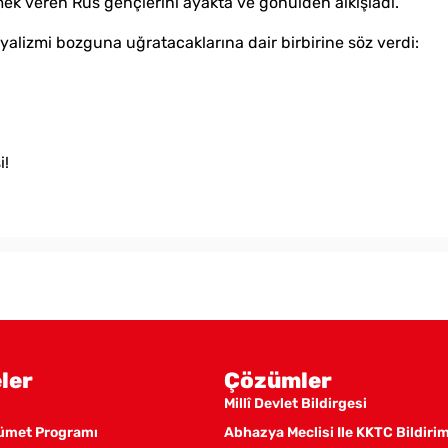
mek veren Rus gençlerini ayakta ve gönülden alkışladı.
yalizmi bozguna uğratacaklarına dair birbirine söz verdi:
i!
ler
Çözümler
Millî Devlet Bildirgesi
kümet Programı
Abhazya Meclisi Ile KKTC Bildiri