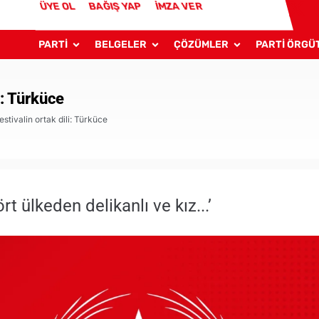
ÜYE OL
BAĞIŞ YAP
İMZA VER
PARTİ
BELGELER
ÇÖZÜMLER
PARTİ ÖRGÜ
i: Türküce
estivalin ortak dili: Türküce
ört ülkeden delikanlı ve kız...’