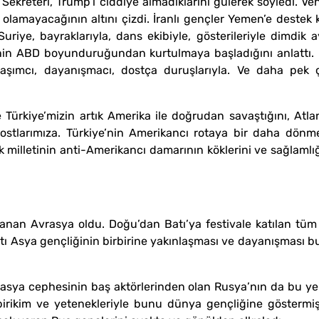
ekreteri, Trump’ı ciddiye almadıklarını gülerek söyledi. Ve
olamayacağının altını çizdi. İranlı gençler Yemen’e destek k
. Suriye, bayraklarıyla, dans ekibiyle, gösterileriyle dimdi
in ABD boyunduruğundan kurtulmaya başladığını anlattı. Kü
ylaşımcı, dayanışmacı, dostça duruşlarıyla. Ve daha pe
e Türkiye’mizin artık Amerika ile doğrudan savaştığını, Atl
k dostlarımıza. Türkiye’nin Amerikancı rotaya bir daha dönm
k milletinin anti-Amerikancı damarının köklerini ve sağlamlığ
azanan Avrasya oldu. Doğu’dan Batı’ya festivale katılan tüm
atı Asya gençliğinin birbirine yakınlaşması ve dayanışması bu
vrasya cephesinin baş aktörlerinden olan Rusya’nın da bu ye
e, birikim ve yetenekleriyle bunu dünya gençliğine göstermi