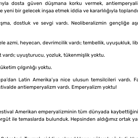
iarıyla dosta güven düşmana korku vermek, antiemperyali
yeni bir gelecek inşaa etmek iddia ve kararlılığıyla toplandı
ma, dostluk ve sevgi vardı. Neoliberalizmin gençliğe aşılad
ele azmi, heyecan, devrimcilik vardı; tembellik, uyuşukluk, lib
t vardı; uyuşturucu, yozluk, tükenmişlik yoktu.
üketim çılgınlığı yoktu.
a’dan Latin Amerika’ya nice ulusun temsilcileri vardı. Fak
 festivalde antiemperyalizm vardı. Emperyalizm yoktu!
estival Amerikan emperyalizminin tüm dünyada kaybettiğinin
güt ile temaslarda bulunduk. Hepsinden aldığımız ortak yan