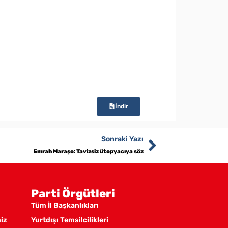
İndir
Sonraki Yazı
Emrah Maraşo: Tavizsiz ütopyacıya söz
Parti Örgütleri
Tüm İl Başkanlıkları
miz
Yurtdışı Temsilcilikleri