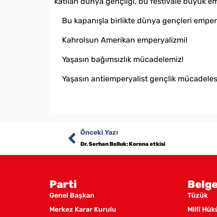
katılan dünya gençliği, bu festivale büyük e
Bu kapanışla birlikte dünya gençleri emper
Kahrolsun Amerikan emperyalizmi!
Yaşasın bağımsızlık mücadelemiz!
Yaşasın antiemperyalist gençlik mücadeles
Önceki Yazı
Dr. Serhan Bolluk: Korona etkisi
Parti
Belge
Genel Başkan
Tüzük
Merkez Karar Kurulu
Millî Hü