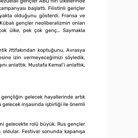
nezuelalı gençler ABD’nin ülkelerinde
ampanyası başlattı. Filistinli gençler
k ayakta olduğunu gösterdi. Fransa ve
balı gençler neoliberalizmin onları
k çok ülke, pek çok genç… Saymakla
antik ittifakından koptuğunu, Avrasya
esine izin vermeyeceğimizi söyledik,
ını anlattık. Mustafa Kemal’i anlattık,
 gençliğin gelecek hayallerinde artık
 gelecek inşasında işbirliği ile önemli
ni gelecekte rolü büyük. Rus gençler
ş oldular. Festival sonunda kapanışa