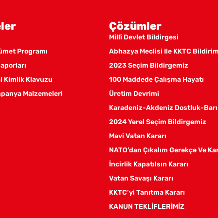
ler
Çözümler
Millî Devlet Bildirgesi
kümet Programı
Abhazya Meclisi Ile KKTC Bildiri
aporları
2023 Seçim Bildirgemiz
 Kimlik Klavuzu
100 Maddede Çalışma Hayatı
panya Malzemeleri
Üretim Devrimi
Karadeniz-Akdeniz Dostluk-Barı
2024 Yerel Seçim Bildirgemiz
Mavi Vatan Kararı
NATO’dan Çıkalım Gerekçe Ve Ka
İncirlik Kapatılsın Kararı
Vatan Savaşı Kararı
KKTC’yi Tanıtma Kararı
KANUN TEKLİFLERİMİZ