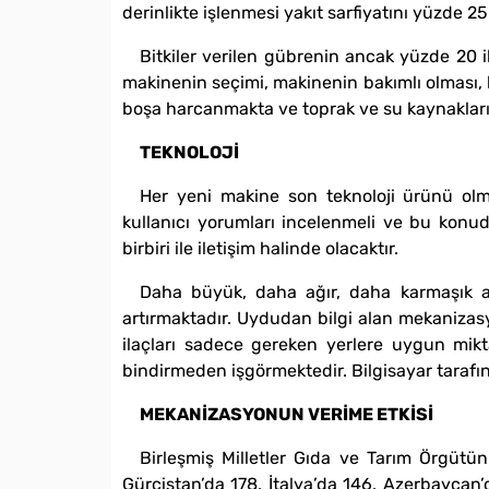
derinlikte işlenmesi yakıt sarfiyatını yüzde 25 
Bitkiler verilen gübrenin ancak yüzde 20 il
makinenin seçimi, makinenin bakımlı olması, k
boşa harcanmakta ve toprak ve su kaynakları k
TEKNOLOJİ
Her yeni makine son teknoloji ürünü olmaya
kullanıcı yorumları incelenmeli ve bu konud
birbiri ile iletişim halinde olacaktır.
Daha büyük, daha ağır, daha karmaşık am
artırmaktadır. Uydudan bilgi alan mekanizasy
ilaçları sadece gereken yerlere uygun mikt
bindirmeden işgörmektedir. Bilgisayar tarafın
MEKANİZASYONUN VERİME ETKİSİ
Birleşmiş Milletler Gıda ve Tarım Örgütün
Gürcistan’da 178, İtalya’da 146, Azerbaycan’