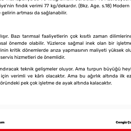
ye’nin fındık verimi 77 kg/dekardır. (Bkz. Age. s.18) Modern 
gelirin artması da sağlanabilir.
ışır. Bazı tarımsal faaliyetlerin çok kısıtlı zaman dilimle
l önemde olabilir. Yüzlerce sağmal inek olan bir işletm
rinin kritik dönemlerde arıza yapmasının maliyeti yüksek olu
ervis hizmetleri de önemlidir.
yandıracak teknik gelişmeler oluyor. Ama turpun büyüğü he
için verimli ve kârlı olacaktır. Ama bu ağırlık altında ilk e
töründeki pek çok işletme de ayak altında kalacaktır.
şım
Cengiz Ça