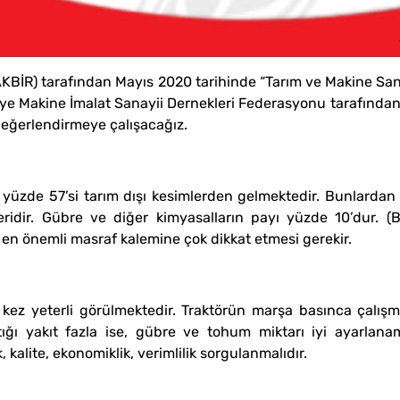
AKBİR) tarafından Mayıs 2020 tarihinde “Tarım ve Makine Sana
e Makine İmalat Sanayii Dernekleri Federasyonu tarafından y
değerlendirmeye çalışacağız.
yüzde 57’si tarım dışı kesimlerden gelmektedir. Bunlardan en
idir. Gübre ve diğer kimyasalların payı yüzde 10’dur. (Bk
 en önemli masraf kalemine çok dikkat etmesi gerekir.
 kez yeterli görülmektedir. Traktörün marşa basınca çalışm
tığı yakıt fazla ise, gübre ve tohum miktarı iyi ayarlana
, kalite, ekonomiklik, verimlilik sorgulanmalıdır.