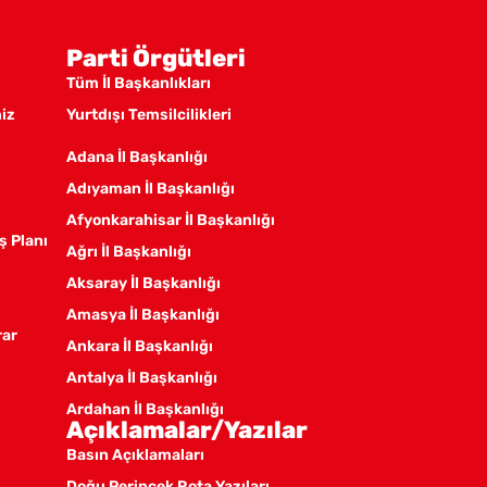
Parti Örgütleri
Tüm İl Başkanlıkları
miz
Yurtdışı Temsilcilikleri
Adana İl Başkanlığı
Adıyaman İl Başkanlığı
Afyonkarahisar İl Başkanlığı
ş Planı
Ağrı İl Başkanlığı
Aksaray İl Başkanlığı
Amasya İl Başkanlığı
rar
Ankara İl Başkanlığı
Antalya İl Başkanlığı
Ardahan İl Başkanlığı
Açıklamalar/Yazılar
Artvin İl Başkanlığı
Basın Açıklamaları
Aydın İl Başkanlığı
Doğu Perinçek Rota Yazıları