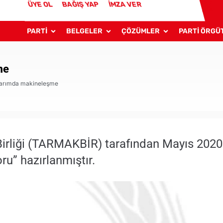
ÜYE OL
BAĞIŞ YAP
İMZA VER
PARTİ
BELGELER
ÇÖZÜMLER
PARTİ ÖRGÜ
me
Tarımda makineleşme
Birliği (TARMAKBİR) tarafından Mayıs 2020
ru” hazırlanmıştır.