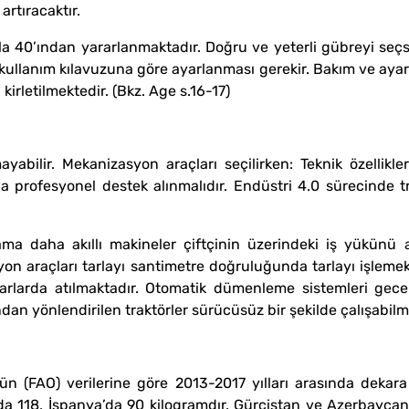
artıracaktır.
a 40’ından yararlanmaktadır. Doğru ve yeterli gübreyi seçsek
ullanım kılavuzuna göre ayarlanması gerekir. Bakım ve ayar ya
irletilmektedir. (Bkz. Age s.16-17)
bilir. Mekanizasyon araçları seçilirken: Teknik özellikleri
a profesyonel destek alınmalıdır. Endüstri 4.0 sürecinde t
a daha akıllı makineler çiftçinin üzerindeki iş yükünü a
on araçları tarlayı santimetre doğruluğunda tarlayı işlemek
arlarda atılmaktadır. Otomatik dümenleme sistemleri gece
dan yönlendirilen traktörler sürücüsüz bir şekilde çalışabilm
ün (FAO) verilerine göre 2013-2017 yılları arasında dekar
da 118, İspanya’da 90 kilogramdır. Gürcistan ve Azerbaycan 