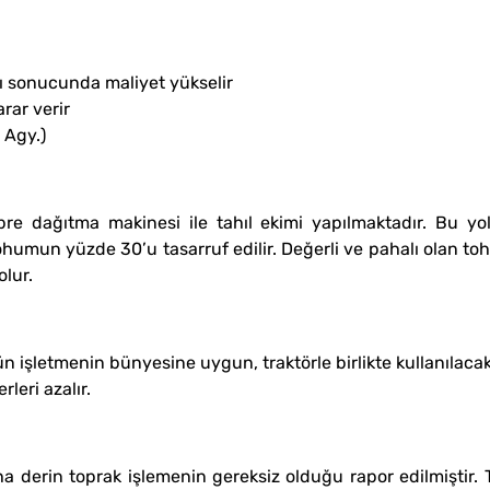
sı sonucunda maliyet yükselir
rar verir
 Agy.)
bre dağıtma makinesi ile tahıl ekimi yapılmaktadır. Bu y
ohumun yüzde 30’u tasarruf edilir. Değerli ve pahalı olan toh
lur.
n işletmenin bünyesine uygun, traktörle birlikte kullanılacak
leri azalır.
 derin toprak işlemenin gereksiz olduğu rapor edilmiştir.