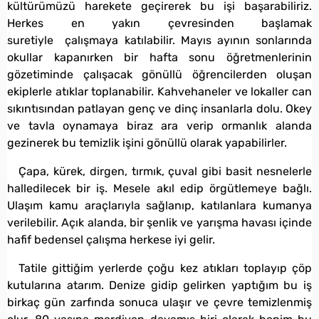
kültürümüzü harekete geçirerek bu işi başarabiliriz.
Herkes en yakın çevresinden başlamak
suretiyle çalışmaya katılabilir. Mayıs ayının sonlarında
okullar kapanırken bir hafta sonu öğretmenlerinin
gözetiminde çalışacak gönüllü öğrencilerden oluşan
ekiplerle atıklar toplanabilir. Kahvehaneler ve lokaller can
sıkıntısından patlayan genç ve dinç insanlarla dolu. Okey
ve tavla oynamaya biraz ara verip ormanlık alanda
gezinerek bu temizlik işini gönüllü olarak yapabilirler.
Çapa, kürek, dirgen, tırmık, çuval gibi basit nesnelerle
halledilecek bir iş. Mesele akıl edip örgütlemeye bağlı.
Ulaşım kamu araçlarıyla sağlanıp, katılanlara kumanya
verilebilir. Açık alanda, bir şenlik ve yarışma havası içinde
hafif bedensel çalışma herkese iyi gelir.
Tatile gittiğim yerlerde çoğu kez atıkları toplayıp çöp
kutularına atarım. Denize gidip gelirken yaptığım bu iş
birkaç gün zarfında sonuca ulaşır ve çevre temizlenmiş