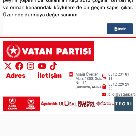
peynir yapımında kullanılan keçi sütü çoğalır. Orman içi
ve orman kenarındaki köylülere de bir geçim kapısı çıkar.
Üzerinde durmaya değer sanırım.
İndir
Adres
İletişim
Aşağı Öveçler
0312 231 81
Mah. 1308. Sok.
11
No: 12
0312 229 29
Çankaya/ANKARA
95
bilgi@vatanpartis