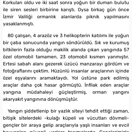
Korkulan oldu ve iki saat sonra yoğun bir duman bulutu
ile siren sesleri birbirine karıştı. Oysa birkaç gün önce
İzmir Valiliği ormanlık alanlarda piknik yapılmasını
yasaklanmıştı.
80 çalışan, 4 arazöz ve 3 helikopterin katılımı ile yoğun
bir çaba sonucunda yangın söndürüldü. Sık ve kurumuş
bitkilerin fazla olduğu makilik alanda çıkan yangında 57
özel otomobil tamamen, 23 otomobil kısmen yanmıştır.
Ertesi sabah alanı gezerek üzücü manzarayı gördüm ve
fotoğraflarını çektim. Hüzünlü insanlar araçlarının içinde
özel eşyalarını aramaktaydı. Yol üstüne park edilmiş
araçlar daha çok hasar görmüştü. İnfilak eden araçlar
yangına müdahaleyi güçleştirmiş, orman yangını
akaryakıt yangınına dönüşmüştür.
Yangın şiddetlenip bir yazlık siteyi tehdit ettiği zaman,
bitişik sitelerdeki -kulağı küpeli ve vücutları dövmeli-
gençler bir araya gelip araçlarıyla yaşlı insanları ve evcil