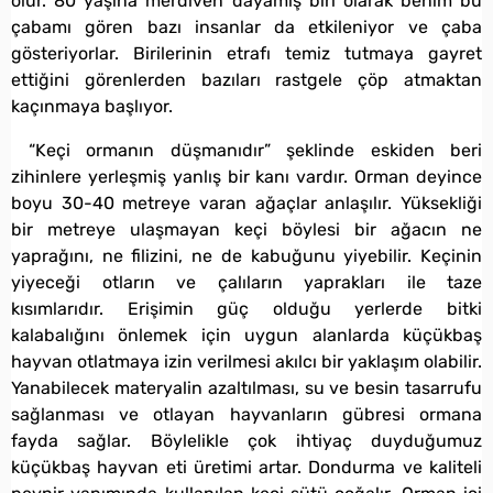
olur. 80 yaşına merdiven dayamış biri olarak benim bu
çabamı gören bazı insanlar da etkileniyor ve çaba
gösteriyorlar. Birilerinin etrafı temiz tutmaya gayret
ettiğini görenlerden bazıları rastgele çöp atmaktan
kaçınmaya başlıyor.
“Keçi ormanın düşmanıdır” şeklinde eskiden beri
zihinlere yerleşmiş yanlış bir kanı vardır. Orman deyince
boyu 30-40 metreye varan ağaçlar anlaşılır. Yüksekliği
bir metreye ulaşmayan keçi böylesi bir ağacın ne
yaprağını, ne filizini, ne de kabuğunu yiyebilir. Keçinin
yiyeceği otların ve çalıların yaprakları ile taze
kısımlarıdır. Erişimin güç olduğu yerlerde bitki
kalabalığını önlemek için uygun alanlarda küçükbaş
hayvan otlatmaya izin verilmesi akılcı bir yaklaşım olabilir.
Yanabilecek materyalin azaltılması, su ve besin tasarrufu
sağlanması ve otlayan hayvanların gübresi ormana
fayda sağlar. Böylelikle çok ihtiyaç duyduğumuz
küçükbaş hayvan eti üretimi artar. Dondurma ve kaliteli