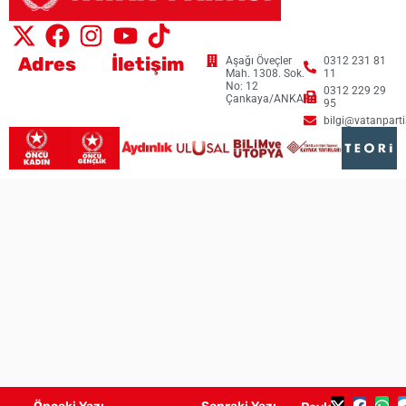
Adres
İletişim
Aşağı Öveçler
0312 231 81
Mah. 1308. Sok.
11
No: 12
0312 229 29
Çankaya/ANKARA
95
bilgi@vatanpartis