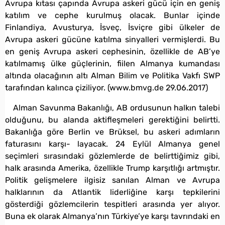
Avrupa kıtası çapında Avrupa askeri gücü için en geniş
katılım ve cephe kurulmuş olacak. Bunlar içinde
Finlandiya, Avusturya, İsveç, İsviçre gibi ülkeler de
Avrupa askeri gücüne katılma sinyalleri vermişlerdi. Bu
en geniş Avrupa askeri cephesinin, özellikle de AB’ye
katılmamış ülke güçlerinin, fiilen Almanya kumandası
altında olacağının altı Alman Bilim ve Politika Vakfı SWP
tarafından kalınca çiziliyor. (www.bmvg.de 29.06.2017)
Alman Savunma Bakanlığı, AB ordusunun halkın talebi
olduğunu, bu alanda aktifleşmeleri gerektiğini belirtti.
Bakanlığa göre Berlin ve Brüksel, bu askeri adımların
faturasını karşı- layacak. 24 Eylül Almanya genel
seçimleri sırasındaki gözlemlerde de belirttiğimiz gibi,
halk arasında Amerika, özellikle Trump karşıtlığı artmıştır.
Politik gelişmelere ilgisiz sanılan Alman ve Avrupa
halklarının da Atlantik liderliğine karşı tepkilerini
gösterdiği gözlemcilerin tespitleri arasında yer alıyor.
Buna ek olarak Almanya’nın Türkiye’ye karşı tavrındaki en