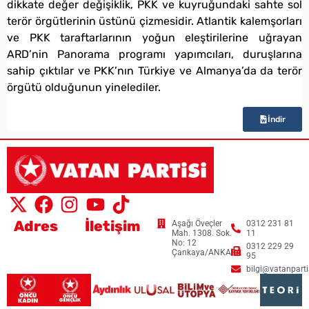
dikkate değer değişiklik, PKK ve kuyruğundaki sahte sol
terör örgütlerinin üstünü çizmesidir. Atlantik kalemşorları
ve PKK taraftarlarının yoğun eleştirilerine uğrayan
ARD’nin Panorama programı yapımcıları, duruşlarına
sahip çıktılar ve PKK’nın Türkiye ve Almanya’da da terör
örgütü olduğunun yinelediler.
İndir
Adres
İletişim
Aşağı Öveçler
0312 231 81
Mah. 1308. Sok.
11
No: 12
0312 229 29
Çankaya/ANKARA
95
bilgi@vatanpartis