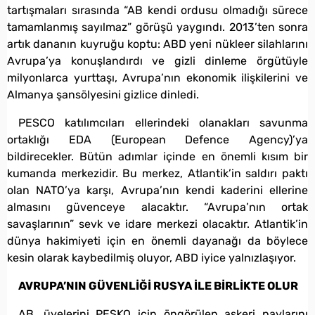
tartışmaları sırasında “AB kendi ordusu olmadığı sürece
tamamlanmış sayılmaz” görüşü yaygındı. 2013’ten sonra
artık dananın kuyruğu koptu: ABD yeni nükleer silahlarını
Avrupa’ya konuşlandırdı ve gizli dinleme örgütüyle
milyonlarca yurttaşı, Avrupa’nın ekonomik ilişkilerini ve
Almanya şansölyesini gizlice dinledi.
PESCO katılımcıları ellerindeki olanakları savunma
ortaklığı EDA (European Defence Agency)’ya
bildirecekler. Bütün adımlar içinde en önemli kısım bir
kumanda merkezidir. Bu merkez, Atlantik’in saldırı paktı
olan NATO’ya karşı, Avrupa’nın kendi kaderini ellerine
almasını güvenceye alacaktır. “Avrupa’nın ortak
savaşlarının” sevk ve idare merkezi olacaktır. Atlantik’in
dünya hakimiyeti için en önemli dayanağı da böylece
kesin olarak kaybedilmiş oluyor, ABD iyice yalnızlaşıyor.
AVRUPA’NIN GÜVENLİĞİ RUSYA İLE BİRLİKTE OLUR
AB, üyelerini PESKO için öngörülen askeri paylarını