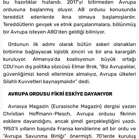
bu hazırlıklar hızlandı. 2017’yi bitirmeden Avrupa
ordusuna başlanmış oluyor. AB ordusu konusunda
tereddüt edenlerde ikna olmaya başlamışlardır.
Tereddütlerin gevşek ve etnik parçalanmalara, bölünmüş
bir Avrupa isteyen ABD’den geldiği biliniyor.
Ordunun ilk adımı olarak bütün askeri olanakları
birbirine bağlayacak lojistik zinciri ve bir ana karargâh
kuruluyor. Almanya’da koalisyonun büyük ortağı
CDU’nun dış politika sözcüsü Elmar Brok, “Biz Avrupalılar,
güvenliğimizi kendi ellerimize almalıyız, Avrupa ülkeleri
Silahlı Kuvvetleri kaynaşmalıdır” dedi.
AVRUPA ORDUSU FİKRİ ESKİYE DAYANIYOR
Avrasya Magazin (Eurasische Magazin) dergisi yazarı
Christian Hoffmann-Plesch, Avrupa ordusu fikrinin
eskilere dayandığını, ancak şimdi gerçekleştiğini yazdı.
1950’li yılların başında Fransa kendilerine ait bir ordu ve
“Avrupa Savunma Birliği” önermişti. 70’lerde kuruluş