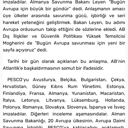
imzaladılar. Almanya Savunma Bakanı Leyen “Bugün
Avrupa için büyük bir gündür” dedi. Anlaşmanın amacı
üye ülkeler arasında savunma gücü, işbirliği ve seri
hareket yeteneğini geliştirmek. Bakan Leyen, bu adımı
Avrupa ordusunun takip ettiğini de sözlerine ekledi. AB
Dış İlişkiler ve Güvenlik Politikası Yüksek Temsilcisi
Mogherini de “Bugün Avrupa savunması için yeni bir
sayfa açıyoruz” dedi.
Tarihi bir gün olarak açıklanan bu anlaşma, AB’nin
Atlantik’e başkaldırmasının somut bir ifadesidir.
PESCO’yu Avusturya, Belçika, Bulgaristan, Çekya,
Hırvatistan, Güney Kıbrıs Rum Yönetimi, Estonya,
Finlandiya, Fransa, Almanya, Yunanistan, Macaristan,
İtalya, Letonya, Litvanya, Lüksemburg, Hollanda,
Polonya, Romanya, Slovakya, Slovenya, İspanya ve İsveç
imzaladılar. Diğerleri inceleme aşamasındalar. Alman
Savunma Bakanlığı, 20 Avrupa ülkesinin, Avrupa Daimi
Savunma İşbirliği, PESCO’ya katılacağını açıklamıştı.