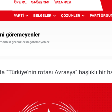
ÜYE OL
BAĞIŞ YAP
İMZA VER
PARTİ
BELGELER
ÇÖZÜMLER
PARTİ ÖRGÜ
ini göremeyenler
rmann’ın gördüklerini göremeyenler
a "Türkiye'nin rotası Avrasya" başlıklı bir h