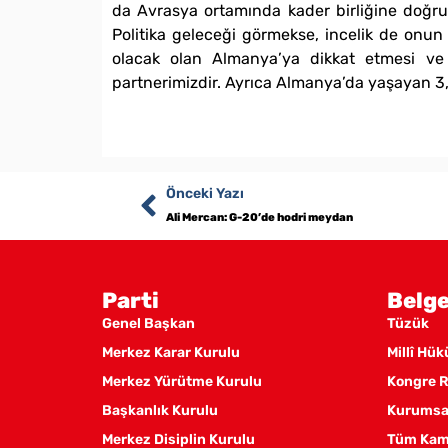
da Avrasya ortamında kader birliğine doğru 
Politika geleceği görmekse, incelik de onun
olacak olan Almanya’ya dikkat etmesi ve 
partnerimizdir. Ayrıca Almanya’da yaşayan 3,
Önceki Yazı
Ali Mercan: G-20’de hodri meydan
Parti
Belge
Genel Başkan
Tüzük
Merkez Karar Kurulu
Millî Hü
Merkez Yürütme Kurulu
Kongre R
Başkanlık Kurulu
Kurumsal
Merkez Disiplin Kurulu
Tüm Kam