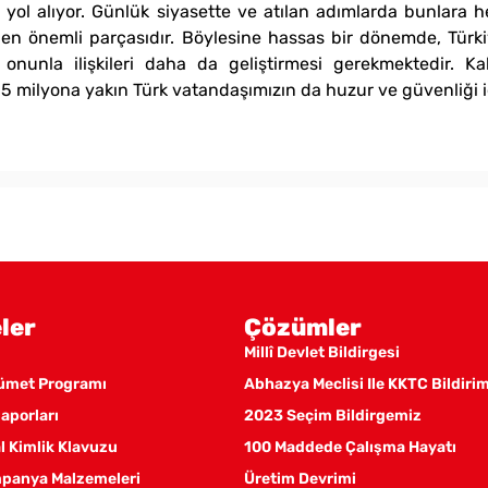
yol alıyor. Günlük siyasette ve atılan adımlarda bunlara h
 en önemli parçasıdır. Böylesine hassas bir dönemde, Türki
onunla ilişkileri daha da geliştirmesi gerekmektedir. K
5 milyona yakın Türk vatandaşımızın da huzur ve güvenliği iç
ler
Çözümler
Millî Devlet Bildirgesi
kümet Programı
Abhazya Meclisi Ile KKTC Bildiri
aporları
2023 Seçim Bildirgemiz
 Kimlik Klavuzu
100 Maddede Çalışma Hayatı
panya Malzemeleri
Üretim Devrimi