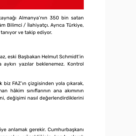
in kaynağı Almanya’nın 350 bin satan
 Bilimci / İlahiyatçı. Ayrıca Türkiye,
tanıyor ve takip ediyor.
Biraz, eski Başbakan Helmut Schmidt’in
na aykırı yazılar beklenemez. Kontrol
k biz FAZ’ın çizgisinden yola çıkarak,
lman hâkim sınıflarının ana akımının
i, değişimi nasıl değerlendirdiklerini
 diye anlamak gerekir. Cumhurbaşkanı