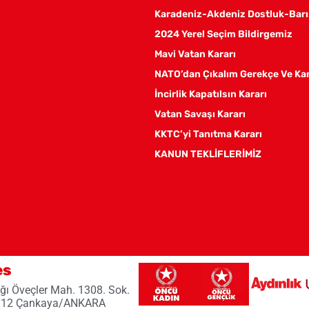
Karadeniz-Akdeniz Dostluk-Barı
2024 Yerel Seçim Bildirgemiz
Mavi Vatan Kararı
NATO’dan Çıkalım Gerekçe Ve Ka
İncirlik Kapatılsın Kararı
Vatan Savaşı Kararı
KKTC’yi Tanıtma Kararı
KANUN TEKLİFLERİMİZ
es
ğı Öveçler Mah. 1308. Sok.
 12 Çankaya/ANKARA