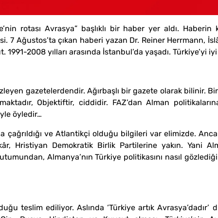
ye’nin rotası Avrasya” başlıklı bir haber yer aldı. Haber
. 7 Ağustos’ta çıkan haberi yazan Dr. Reiner Herrmann, İslâm
 1991-2008 yılları arasında İstanbul’da yaşadı. Türkiye’yi iyi 
izleyen gazetelerdendir. Ağırbaşlı bir gazete olarak bilinir. 
maktadır, Objektiftir, ciddidir. FAZ’dan Alman politikaları
yle öyledir…
a çağrıldığı ve Atlantikçi olduğu bilgileri var elimizde. Anca
âr, Hristiyan Demokratik Birlik Partilerine yakın. Yani A
utumundan, Almanya’nın Türkiye politikasını nasıl gözlediğin
duğu teslim ediliyor. Aslında ‘Türkiye artık Avrasya’dadır’