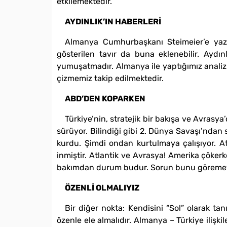
etkilemektedir.
AYDINLIK’IN HABERLERİ
Almanya Cumhurbaşkanı Steimeier’e yazı
gösterilen tavır da buna eklenebilir. Aydı
yumuşatmadır. Almanya ile yaptığımız analizle
çizmemiz takip edilmektedir.
ABD’DEN KOPARKEN
Türkiye’nin, stratejik bir bakışa ve Avrasya
sürüyor. Bilindiği gibi 2. Dünya Savaşı’nda
kurdu. Şimdi ondan kurtulmaya çalışıyor. At
inmiştir. Atlantik ve Avrasya! Amerika çöke
bakımdan durum budur. Sorun bunu göremey
ÖZENLİ OLMALIYIZ
Bir diğer nokta: Kendisini “Sol” olarak t
özenle ele almalıdır. Almanya – Türkiye ilişkil