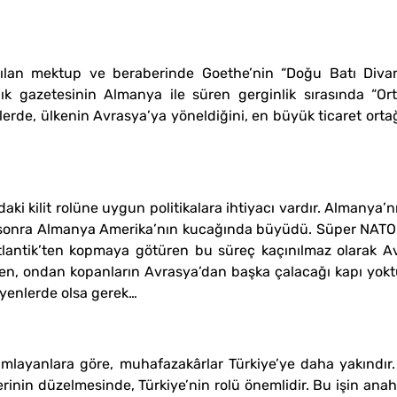
lan mektup ve beraberinde Goethe’nin “Doğu Batı Divanı”
nlık gazetesinin Almanya ile süren gerginlik sırasında “O
rde, ülkenin Avrasya’ya yöneldiğini, en büyük ticaret ortağı
’daki kilit rolüne uygun politikalara ihtiyacı vardır. Almanya
n sonra Almanya Amerika’nın kucağında büyüdü. Süper NATO 
lantik’ten kopmaya götüren bu süreç kaçınılmaz olarak Avra
rken, ondan kopanların Avrasya’dan başka çalacağı kapı yok
enlerde olsa gerek…
anımlayanlara göre, muhafazakârlar Türkiye’ye daha yakındır
erinin düzelmesinde, Türkiye’nin rolü önemlidir. Bu işin anahta