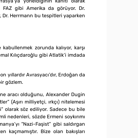
rasya’ya yöneldiğinin kanıtı olarak
an FAZ gibi Amerika da görüyor. Dr.
Dr. Herrmann bu tespitleri yaparken
e kabullenmek zorunda kalıyor, karşı
al Kılıçdaroğlu gibi Atlatik’i imdada
on yıllardır Avrasyacı’dır, Erdoğan da
bir gözlem.
mesine aracı olduğunu, Alexander Dugin
er” (Aşırı milliyetçi, ırkçı) nitelemesi
i” olarak söz ediliyor. Sadece bu bile
mli nedenleri, sözde Ermeni soykırımı
manya’yı “Nazi-Faşist” gibi saldırgan
en kaçmamıştır. Bize olan bakışları