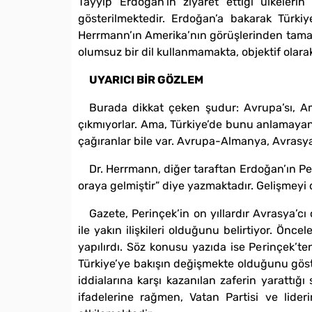
Tayyip Erdoğan’ın ziyaret ettiği ülkeleri
gösterilmektedir. Erdoğan’a bakarak Türki
Herrmann’ın Amerika’nın görüşlerinden tama
olumsuz bir dil kullanmamakta, objektif olarak
UYARICI BİR GÖZLEM
Burada dikkat çeken şudur: Avrupa’sı, Am
çıkmıyorlar. Ama, Türkiye’de bunu anlamayanl
çağıranlar bile var. Avrupa-Almanya, Avrasya’
Dr. Herrmann, diğer taraftan Erdoğan’ın Per
oraya gelmiştir” diye yazmaktadır. Gelişmeyi 
Gazete, Perinçek’in on yıllardır Avrasya’cı
ile yakın ilişkileri olduğunu belirtiyor. Öncel
yapılırdı. Söz konusu yazıda ise Perinçek’ten
Türkiye’ye bakışın değişmekte olduğunu göste
iddialarına karşı kazanılan zaferin yarattığı
ifadelerine rağmen, Vatan Partisi ve lide