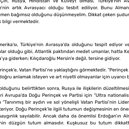
n Çin, Rusya, Hindistan ve Kuveyt olması, Türkiye’nin Av
ye’nin artık Avrasyacı olduğu tesbit ediliyor. Bunu Alm
men bağımsız olduğunu düşünmeyelim. Dikkat çeken şudur, 
 bilgi vermektedir.
erika’sı, Türkiye’nin Avrasya’da olduğunu tespit ediyor v
ar olduğu gibi, Atlantik paktından medet umanlar, hatta Kem
ya giderken; Kılıçdaroğlu Mersin’e değil, tersine gidiyor.
inçek’e, Vatan Partisi’ne yaklaştığını görmektedir. “Perinçek 
doğru anlamak isteyen ve art niyetli olmayanlar için uyarıcı 
 olduğunu belirttikten sonra, Rusya ile ilişkilerin düzeltil
eri Avrupa’da Doğu Perinçek ve Partisi için “Ultra nationalistl
 “Tanınmış bir aydın ve sol yönelişli Vatan Partisi’nin Lider
riyor. Doğu Perinçek’le ilgili tutumun değişmesinin en öne
 saygınlık sayılabilir. Ancak daha da önemlisi Erdoğan’ın Al
rinin düzgün tutum almasıdır. Kuşkusuz bu tutum dikkatt