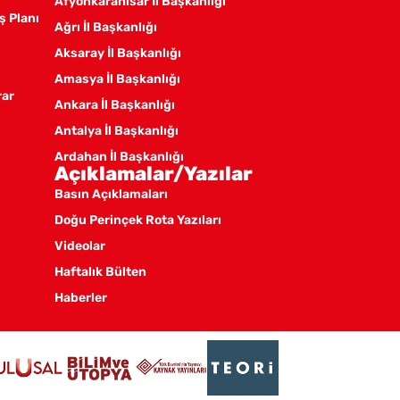
Afyonkarahisar İl Başkanlığı
ş Planı
Ağrı İl Başkanlığı
Aksaray İl Başkanlığı
Amasya İl Başkanlığı
rar
Ankara İl Başkanlığı
Antalya İl Başkanlığı
Ardahan İl Başkanlığı
Açıklamalar/Yazılar
Artvin İl Başkanlığı
Basın Açıklamaları
Aydın İl Başkanlığı
Doğu Perinçek Rota Yazıları
Balıkesir İl Örgütü
Videolar
Batman İl Başkanlığı
Haftalık Bülten
Bayburt İl Başkanlığı
Haberler
Bilecik İl Başkanlığı
Bingöl İl Başkanlığı
Bitlis İl Başkanlığı
Bolu İl Başkanlığı