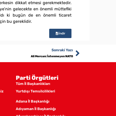
erkesin dikkat etmesi gerekmektedir.
ye’nin gelecekte en önemli müttefiki
aldı ki bugün de en önemli ticaret
in bu gereklidir.
İndir
Sonraki Yazı
Ali Mercan: İstenmeyen NATO
Parti Örgütleri
Tüm İl Başkanlıkları
miz
Yurtdışı Temsilcilikleri
Adana İl Başkanlığı
Adıyaman İl Başkanlığı