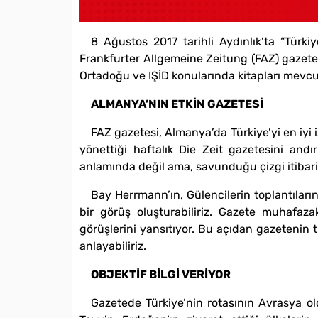
8 Ağustos 2017 tarihli Aydınlık’ta “Türki
Frankfurter Allgemeine Zeitung (FAZ) gazetesi
Ortadoğu ve IŞİD konularında kitapları mevcut.
ALMANYA’NIN ETKİN GAZETESİ
FAZ gazetesi, Almanya’da Türkiye’yi en iyi 
yönettiği haftalık Die Zeit gazetesini andır
anlamında değil ama, savunduğu çizgi itibari
Bay Herrmann’ın, Gülencilerin toplantıların
bir görüş oluşturabiliriz. Gazete muhafazak
görüşlerini yansıtıyor. Bu açıdan gazetenin t
anlayabiliriz.
OBJEKTİF BİLGİ VERİYOR
Gazetede Türkiye’nin rotasının Avrasya ol