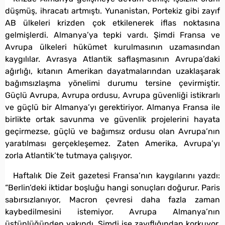
düşmüş, ihracatı artmıştı. Yunanistan, Portekiz gibi zayıf
AB ülkeleri krizden çok etkilenerek iflas noktasına
gelmişlerdi. Almanya’ya tepki vardı. Şimdi Fransa ve
Avrupa ülkeleri hükümet kurulmasının uzamasından
kaygılılar. Avrasya Atlantik saflaşmasının Avrupa’daki
ağırlığı, kıtanın Amerikan dayatmalarından uzaklaşarak
bağımsızlaşma yönelimi durumu tersine çevirmiştir.
Güçlü Avrupa, Avrupa ordusu, Avrupa güvenliği istikrarlı
ve güçlü bir Almanya’yı gerektiriyor. Almanya Fransa ile
birlikte ortak savunma ve güvenlik projelerini hayata
geçirmezse, güçlü ve bağımsız ordusu olan Avrupa’nın
yaratılması gerçekleşemez. Zaten Amerika, Avrupa’yı
zorla Atlantik’te tutmaya çalışıyor.
Haftalık Die Zeit gazetesi Fransa’nın kaygılarını yazdı:
“Berlin’deki iktidar boşluğu hangi sonuçları doğurur. Paris
sabırsızlanıyor, Macron çevresi daha fazla zaman
kaybedilmesini istemiyor. Avrupa Almanya’nın
üstünlüğünden yakındı. Şimdi ise zayıflığından korkuyor.