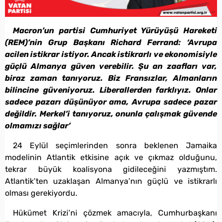
Macron’un partisi Cumhuriyet Yürüyüşü Hareketi
(REM)’nin Grup Başkanı Richard Ferrand: ‘Avrupa
acilen istikrar istiyor. Ancak istikrarlı ve ekonomisiyle
güçlü Almanya güven verebilir. Şu an zaafları var,
biraz zaman tanıyoruz. Biz Fransızlar, Almanların
bilincine güveniyoruz. Liberallerden farklıyız. Onlar
sadece pazarı düşünüyor ama, Avrupa sadece pazar
değildir. Merkel’i tanıyoruz, onunla çalışmak güvende
olmamızı sağlar’
24 Eylül seçimlerinden sonra beklenen Jamaika
modelinin Atlantik etkisine açık ve çıkmaz olduğunu,
tekrar büyük koalisyona gidileceğini yazmıştım.
Atlantik’ten uzaklaşan Almanya’nın güçlü ve istikrarlı
olması gerekiyordu.
Hükümet Krizi’ni çözmek amacıyla, Cumhurbaşkanı