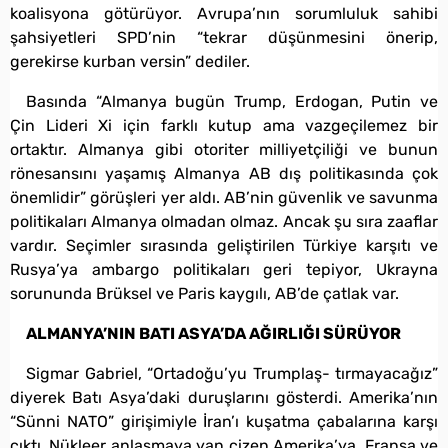
koalisyona götürüyor. Avrupa’nın sorumluluk sahibi
şahsiyetleri SPD’nin “tekrar düşünmesini önerip,
gerekirse kurban versin” dediler.
Basında “Almanya bugün Trump, Erdogan, Putin ve
Çin Lideri Xi için farklı kutup ama vazgeçilemez bir
ortaktır. Almanya gibi otoriter milliyetçiliği ve bunun
rönesansını yaşamış Almanya AB dış politikasında çok
önemlidir” görüşleri yer aldı. AB’nin güvenlik ve savunma
politikaları Almanya olmadan olmaz. Ancak şu sıra zaaflar
vardır. Seçimler sırasında geliştirilen Türkiye karşıtı ve
Rusya’ya ambargo politikaları geri tepiyor, Ukrayna
sorununda Brüksel ve Paris kaygılı, AB’de çatlak var.
ALMANYA’NIN BATI ASYA’DA AĞIRLIĞI SÜRÜYOR
Sigmar Gabriel, “Ortadoğu’yu Trumplaş- tırmayacağız”
diyerek Batı Asya’daki duruşlarını gösterdi. Amerika’nın
“Sünni NATO” girişimiyle İran’ı kuşatma çabalarına karşı
çıktı. Nükleer anlaşmaya yan çizen Amerika’ya, Fransa ve