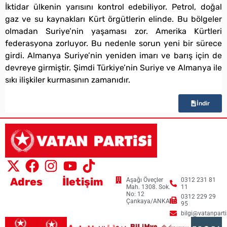
İktidar ülkenin yarısını kontrol edebiliyor. Petrol, doğal
gaz ve su kaynakları Kürt örgütlerin elinde. Bu bölgeler
olmadan Suriye’nin yaşaması zor. Amerika Kürtleri
federasyona zorluyor. Bu nedenle sorun yeni bir sürece
girdi. Almanya Suriye’nin yeniden imarı ve barış için de
devreye girmiştir. Şimdi Türkiye’nin Suriye ve Almanya ile
sıkı ilişkiler kurmasının zamanıdır.
İndir
Adres
İletişim
Aşağı Öveçler
0312 231 81
Mah. 1308. Sok.
11
No: 12
0312 229 29
Çankaya/ANKARA
95
bilgi@vatanpartis