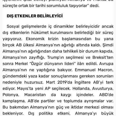
süreçte ortak bir tarihi sorumluluk taşıyorlar” dedi.
DIŞ ETKENLER BELİRLEYİCİ
Sosyal gelişmelerde iç dinamikler belirleyicidir ancak
dış etkenlerin hükümet kurulmasını belirlediği bir süreç
yaşıyoruz. Ekonomik krizin başlamasından bu yana
birçok AB ülkesi Almanya’nın ağırlığı altında kaldı. Şimdi
Almanya’nın ağırlığından daha tehlikeli bir durum kapıda,
Almanya’nın zayıflığı. Trump’ın seçilmesi ve Breksit’ten
sonra Merkel “Özgür dünyanın lideri” ilân edildi. Avrupa
Almanya’nın ne yaptığına bakıyor. Emmanuel Macron,
gündemdeki yaza kadar sonuçlanması gereken sorunları
nedeniyle huzursuz. Mart 2019’da İngiltere AB’yi terk
ediyor. Mayıs’ta yeni AP seçilecek. Hollanda, Avusturya,
Polonya, Macaristan da kaygı içindeler. ABD’de
kamplaşma, AB’de partiler ve toplumda ayrışmalar var.
Bu bakımdan Almanya’nın güç ve iktidar merkezi olması
bekleniyor. Dış politika etkeni, Almanya’yı büyük