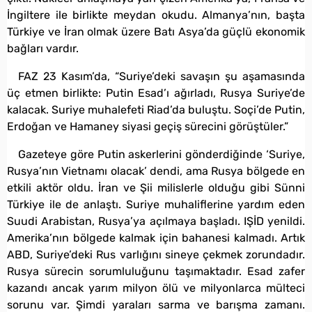
İngiltere ile birlikte meydan okudu. Almanya’nın, başta
Türkiye ve İran olmak üzere Batı Asya’da güçlü ekonomik
bağları vardır.
FAZ 23 Kasım’da, “Suriye’deki savaşın şu aşamasında
üç etmen birlikte: Putin Esad’ı ağırladı, Rusya Suriye’de
kalacak. Suriye muhalefeti Riad’da buluştu. Soçi’de Putin,
Erdoğan ve Hamaney siyasi geçiş sürecini görüştüler.”
Gazeteye göre Putin askerlerini gönderdiğinde ‘Suriye,
Rusya’nın Vietnamı olacak’ dendi, ama Rusya bölgede en
etkili aktör oldu. İran ve Şii milislerle olduğu gibi Sünni
Türkiye ile de anlaştı. Suriye muhaliflerine yardım eden
Suudi Arabistan, Rusya’ya açılmaya başladı. IŞİD yenildi.
Amerika’nın bölgede kalmak için bahanesi kalmadı. Artık
ABD, Suriye’deki Rus varlığını sineye çekmek zorundadır.
Rusya sürecin sorumluluğunu taşımaktadır. Esad zafer
kazandı ancak yarım milyon ölü ve milyonlarca mülteci
sorunu var. Şimdi yaraları sarma ve barışma zamanı.