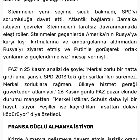
Steinmeier yeni seçime sıcak bakmadı, SPD’yi
sorumluluğa davet etti. Atlantik bağlantılı Jamaika
isteyen çevreler, Steinmeier’i tarafsız davranmamakla
eleştirdiler. Steinmeier geçenlerde Amerika’nın Rusya’ya
karşı kış- kırtmalarına ve ambargolarına aldırmadan
Rusya’yı ziyaret etmiş ve Putin’le görüşerek “ortak
yanlarımızı güçlendirmeliyiz” mesajı vermişti.
FAZ’in 25 Kasım analizi de şöyle: “Merkel zorlu bir hatta
girdi ama şanslı. SPD 2013’teki gibi şartlar ileri süremez.
Merkel zorluklara rağmen, ülkeye hizmet gereği
güverteden atlamıyor.” 26 Kasım günlü FAZ pazar ekinde
durumu manşetten, “Merkel istikrar, Schulz daha iyi bir
hayat istiyor. Yeşiller ise kaçırdıkları fırsattan dolayı
köpürüyor” diye özetledi.
FRANSA GÜÇLÜ ALMANYA İSTİYOR
Krizde Almanya gelişmeye devam etmiş, işsizlik oranı