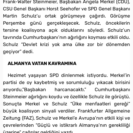
Frank-Walter Steinmeier, Başbakan Angela Merkel (CDU),
CSU Genel Başkanı Horst Seehofer ve SPD Genel Başkanı
Martin Schulz’u ortak görüşmeye çağırdı. Görüşme
Perşembe günü gerçekleşecek. Schulz, öncekilerin
tersine koalisyona açık olduklarını söyledi. Schulz’un
tavrında Cumhurbaşkanı’nın ağırlığını koyması etkili oldu.
Schulz “Devlet krizi yok ama ülke zor bir dönemden
geçiyor” dedi.
ALMANYA VATAN KAVRAMINA
Hezimet yaşayan SPD dinlenmek istiyordu. Merkel’in
partisi de oy kaybetmiş ve sorumluluğu yıkacak birisini
arıyordu,”Başbakan harcanacaktı.” Cumhurbaşkanı
Steinmeier ağırlığını koydu ve özellikle Schulz ile görüştü.
Sonuçta Merkel ve Schulz “Ülke menfaatleri gereği”
büyük koalisyon sinyali verdiler. Frankfurter Allgemeine
Zeitung (FAZ), Schulz ve Merkel’e Avrupa’nın etkili kişi ve
çevrelerinden “Güçlü ve istikrarlı Almanya’nın gerekliliği
üzerine” çağrılar geldiğini yazdı.