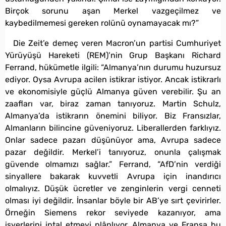
Birçok sorunu aşan Merkel vazgeçilmez ve
kaybedilmemesi gereken rolünü oynamayacak mı?”
Die Zeit’e demeç veren Macron’un partisi Cumhuriyet
Yürüyüşü Hareketi (REM)’nin Grup Başkanı Richard
Ferrand, hükümetle ilgili: “Almanya’nın durumu huzursuz
ediyor. Oysa Avrupa acilen istikrar istiyor. Ancak istikrarlı
ve ekonomisiyle güçlü Almanya güven verebilir. Şu an
zaafları var, biraz zaman tanıyoruz. Martin Schulz,
Almanya’da istikrarın önemini biliyor. Biz Fransızlar,
Almanların bilincine güveniyoruz. Liberallerden farklıyız.
Onlar sadece pazarı düşünüyor ama, Avrupa sadece
pazar değildir. Merkel’i tanıyoruz, onunla çalışmak
güvende olmamızı sağlar.” Ferrand, “AfD’nin verdiği
sinyallere bakarak kuvvetli Avrupa için inandırıcı
olmalıyız. Düşük ücretler ve zenginlerin vergi cenneti
olması iyi değildir. İnsanlar böyle bir AB’ye sırt çevirirler.
Örneğin Siemens rekor seviyede kazanıyor, ama
işyerlerini iptal etmeyi plânlıyor. Almanya ve Fransa bu