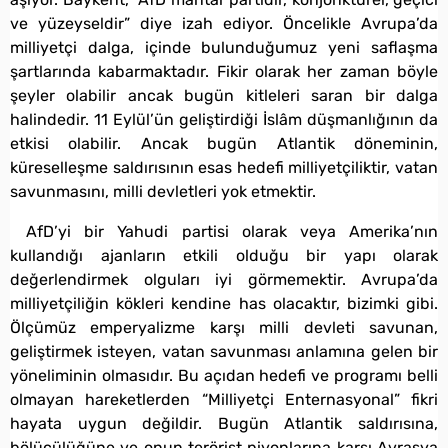
ve yüzeyseldir” diye izah ediyor. Öncelikle Avrupa’da
milliyetçi dalga, içinde bulunduğumuz yeni saflaşma
şartlarında kabarmaktadır. Fikir olarak her zaman böyle
şeyler olabilir ancak bugün kitleleri saran bir dalga
halindedir. 11 Eylül’ün geliştirdiği İslâm düşmanlığının da
etkisi olabilir. Ancak bugün Atlantik döneminin,
küreselleşme saldırısının esas hedefi milliyetçiliktir, vatan
savunmasını, milli devletleri yok etmektir.
AfD’yi bir Yahudi partisi olarak veya Amerika’nın
kullandığı ajanların etkili olduğu bir yapı olarak
değerlendirmek olguları iyi görmemektir. Avrupa’da
milliyetçiliğin kökleri kendine has olacaktır, bizimki gibi.
Ölçümüz emperyalizme karşı milli devleti savunan,
geliştirmek isteyen, vatan savunması anlamına gelen bir
yöneliminin olmasıdır. Bu açıdan hedefi ve programı belli
olmayan hareketlerden “Milliyetçi Enternasyonal” fikri
hayata uygun değildir. Bugün Atlantik saldırısına,
bölücülüğüne ve onun terörist piyonlarına karşı Avrasya