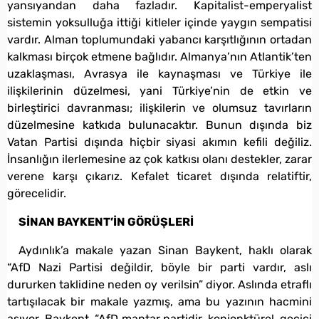
yansıyandan daha fazladır. Kapitalist-emperyalist
sistemin yoksulluğa ittiği kitleler içinde yaygın sempatisi
vardır. Alman toplumundaki yabancı karşıtlığının ortadan
kalkması birçok etmene bağlıdır. Almanya’nın Atlantik’ten
uzaklaşması, Avrasya ile kaynaşması ve Türkiye ile
ilişkilerinin düzelmesi, yani Türkiye’nin de etkin ve
birleştirici davranması; ilişkilerin ve olumsuz tavırların
düzelmesine katkıda bulunacaktır. Bunun dışında biz
Vatan Partisi dışında hiçbir siyasi akımın kefili değiliz.
İnsanlığın ilerlemesine az çok katkısı olanı destekler, zarar
verene karşı çıkarız. Kefalet ticaret dışında relatiftir,
görecelidir.
SİNAN BAYKENT’İN GÖRÜŞLERİ
Aydınlık’a makale yazan Sinan Baykent, haklı olarak
“AfD Nazi Partisi değildir, böyle bir parti vardır, aslı
dururken taklidine neden oy verilsin” diyor. Aslında etraflı
tartışılacak bir makale yazmış, ama bu yazının hacmini
aşıyor. Baykent, “AfD mantar partidir, konjonktürel, geçici