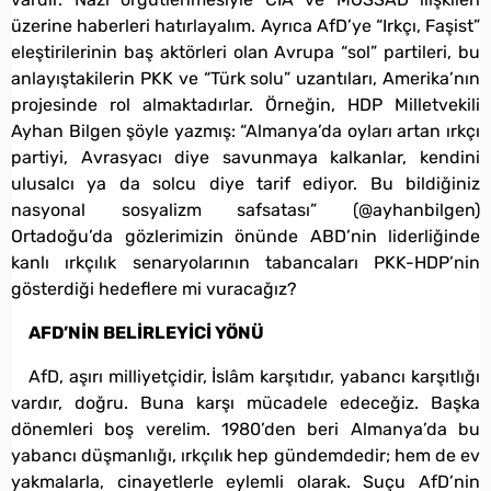
üzerine haberleri hatırlayalım. Ayrıca AfD’ye “Irkçı, Faşist”
eleştirilerinin baş aktörleri olan Avrupa “sol” partileri, bu
anlayıştakilerin PKK ve “Türk solu” uzantıları, Amerika’nın
projesinde rol almaktadırlar. Örneğin, HDP Milletvekili
Ayhan Bilgen şöyle yazmış: “Almanya’da oyları artan ırkçı
partiyi, Avrasyacı diye savunmaya kalkanlar, kendini
ulusalcı ya da solcu diye tarif ediyor. Bu bildiğiniz
nasyonal sosyalizm safsatası” (@ayhanbilgen)
Ortadoğu’da gözlerimizin önünde ABD’nin liderliğinde
kanlı ırkçılık senaryolarının tabancaları PKK-HDP’nin
gösterdiği hedeflere mi vuracağız?
AFD’NİN BELİRLEYİCİ YÖNÜ
AfD, aşırı milliyetçidir, İslâm karşıtıdır, yabancı karşıtlığı
vardır, doğru. Buna karşı mücadele edeceğiz. Başka
dönemleri boş verelim. 1980’den beri Almanya’da bu
yabancı düşmanlığı, ırkçılık hep gündemdedir; hem de ev
yakmalarla, cinayetlerle eylemli olarak. Suçu AfD’nin