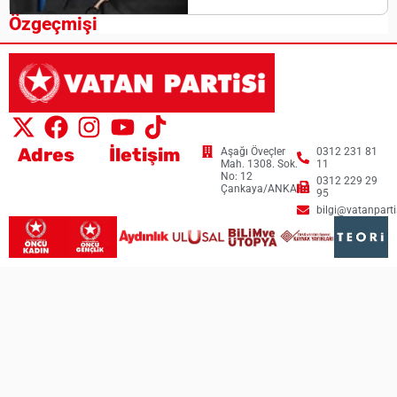
Özgeçmişi
Adres
İletişim
Aşağı Öveçler
0312 231 81
Mah. 1308. Sok.
11
No: 12
0312 229 29
Çankaya/ANKARA
95
bilgi@vatanpartis