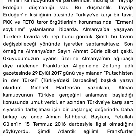
Alman kamuoyunda ve partilerinde, müthiş bir Tayyip
Erdoğan düşmanlığı var. Bu düşmanlık, Tayyip
Erdoğan’ın kişiliğinin ötesinde Türkiye’ye karşı bir tavır.
PKK ve FETÖ terör örgütlerinin korunmasında, “Ermeni
soykırımı” yalanlarına itibarda, Almanya’da yaşayan
Türklere tavırda vb hep bunu gördük. Şimdi bu tavrın
değişebileceği yönünde işaretler saptamaktayız. Son
örneğine Almanya’dan Sayın Ahmet Gürle dikkat çekti.
Okuyucumuzun uyarısı üzerine Almanya’nın ağırbaşlı
diye nitelenen Frankfurter Allgemeine Zeitung adlı
gazetesinde 29 Eylül 2017 günü yayımlanan “Putschisten
in der Türkei” (Türkiye’deki Darbeciler) başlıklı yazıyı
okudum. Michael Martens’in yazdıkları, Alman
kamuoyunun Türkiye gerçeğini anlamaya başladığı
konusunda umut verici, en azından Türkiye’ye karşı sert
siyasetin tartışılması için bir başlangıç değerinde. Daha
birkaç ay önce Alman İstihbarat Başkanı, Fetullah
Gülen’in 15 Temmuz 2016 darbesiyle ilgisi olmadığını
söylüyordu. Şimdi Atlantik eğilimli Frankfurter