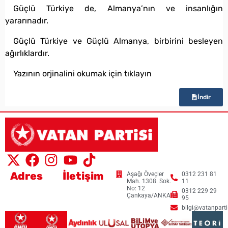
Güçlü Türkiye de, Almanya’nın ve insanlığın
yararınadır.
Güçlü Türkiye ve Güçlü Almanya, birbirini besleyen
ağırlıklardır.
Yazının orjinalini okumak için tıklayın
İndir
Adres
İletişim
Aşağı Öveçler
0312 231 81
Mah. 1308. Sok.
11
No: 12
0312 229 29
Çankaya/ANKARA
95
bilgi@vatanpartis