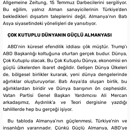
Allgemeine Zeitung, 15 Temmuz Darbecilerini sergiliyor.
Bu eğilim, yalnız Alman sanayicilerinin Türkiye’den
bekledikleri dışsatım taleplerini değil, Almanya’nın Batı
Asya siyasetindeki yönelişleri de yansıtıyor.
ÇOK KUTUPLU DÜNYANIN GÜÇLÜ ALMANYASI
ABD’nin küresel efendilik iddiası çök müştür. Trump’ı
ABD Başkanlığı koltuğuna oturtan gerçek budur. Dünya,
Çok Kutuplu olacak. Bu Çok Kutuplu Dünya, ekonomisi en
güçlü ülkelerden ibaret değildir. Gelişen Dünya Ülkeleri
de, bölgesel birlikler kurarak, yeni dünya dengelerinde
ağırlıklar oluşturuyorlar. Batı Asya’da oluşan birlik, bu
ağırlıklardan biridir ve Dünya barışının ön cephesidir.
Vatan Partisi Genel Başkan Yardımcısı Ali Mercan
arkadaşımız, Aydınlık’a ve Teori dergisine yazdığı
tahlillerde hep bu gerçeği işiyor.
Bu tabloda Almanya’nın güçlenmesi, Türkiye’nin ve
insanlığın yararınadır. Çünkü Güçlü Almanya, ABD’ye