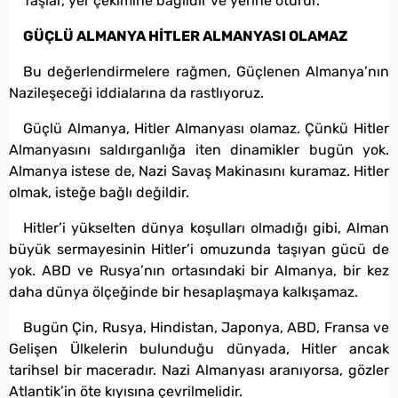
Taşlar, yer çekimine bağlıdır ve yerine oturur.
GÜÇLÜ ALMANYA HİTLER ALMANYASI OLAMAZ
Bu değerlendirmelere rağmen, Güçlenen Almanya’nın
Nazileşeceği iddialarına da rastlıyoruz.
Güçlü Almanya, Hitler Almanyası olamaz. Çünkü Hitler
Almanyasını saldırganlığa iten dinamikler bugün yok.
Almanya istese de, Nazi Savaş Makinasını kuramaz. Hitler
olmak, isteğe bağlı değildir.
Hitler’i yükselten dünya koşulları olmadığı gibi, Alman
büyük sermayesinin Hitler’i omuzunda taşıyan gücü de
yok. ABD ve Rusya’nın ortasındaki bir Almanya, bir kez
daha dünya ölçeğinde bir hesaplaşmaya kalkışamaz.
Bugün Çin, Rusya, Hindistan, Japonya, ABD, Fransa ve
Gelişen Ülkelerin bulunduğu dünyada, Hitler ancak
tarihsel bir maceradır. Nazi Almanyası aranıyorsa, gözler
Atlantik’in öte kıyısına çevrilmelidir.