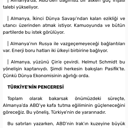
| Almanya’da, ABD’den bağımsız bir askerî güç inşası
talebi yükseliyor.
| Almanya, İkinci Dünya Savaşı’ndan kalan ezikliği ve
utancı üzerinden atmak istiyor. Kamuoyunda ve bütün
partilerde bu istek görülüyor.
| Almanya’nın Rusya ile vazgeçemeyeceği bağlantıları
var. Enerji boru hatları iki ülkeyi birbirine bağlıyor.
| Almanya, yüzünü Çin’e çevirdi. Helmut Schmidt bu
yönelişin kaptanıydı. Şimdi herkesin bakışları Pasifik’te.
Çünkü Dünya Ekonomisinin ağırlığı orda.
TÜRKİYE’NİN PENCERESİ
Toplam olarak bakarsak önümüzdeki süreçte,
Almanya’da ABD’ye kafa tutma eğiliminin güçleneceğini
göreceğiz. Bu yöneliş, Türkiye’nin de yararınadır.
Bu satırları yazarken, ABD’nin Irak’ın kuzeyine büyük