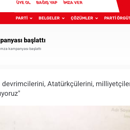
ÜYE OL
BAĞIŞ YAP
İMZA VER
PARTİ
BELGELER
ÇÖZÜMLER
PARTİ ÖRGÜ
panyası başlattı
, imza kampanyası başlattı
 devrimcilerini, Atatürkçülerini, milliyetçil
ıyoruz"