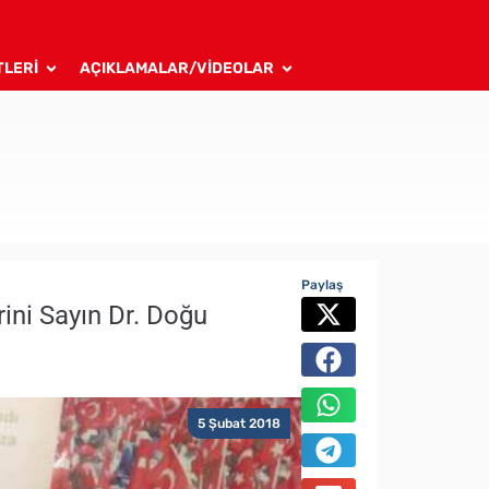
TLERİ
AÇIKLAMALAR/VİDEOLAR
Paylaş
erini Sayın Dr. Doğu
5 Şubat 2018