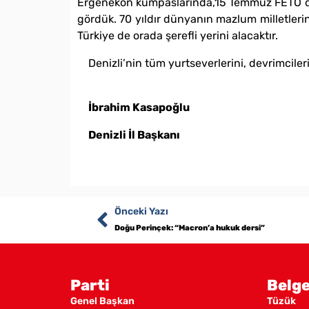
Ergenekon kumpaslarında,15 Temmuz FETÖ darb
gördük. 70 yıldır dünyanın mazlum milletlerin
Türkiye de orada şerefli yerini alacaktır.
Denizli’nin tüm yurtseverlerini, devrimci
İbrahim Kasapoğlu
Denizli İl Başkanı
Önceki Yazı
Doğu Perinçek: “Macron’a hukuk dersi”
Parti
Belge
Genel Başkan
Tüzük