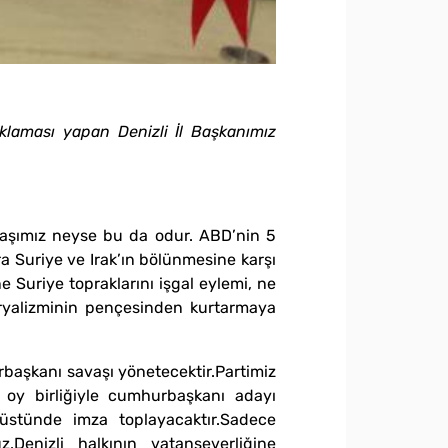
ıklaması yapan Denizli İl Başkanımız
avaşımız neyse bu da odur. ABD’nin 5
ra Suriye ve Irak’ın bölünmesine karşı
 ne Suriye topraklarını işgal eylemi, ne
eryalizminin pençesinden kurtarmaya
rbaşkanı savaşı yönetecektir.Partimiz
 oy birliğiyle cumhurbaşkanı adayı
 üstünde imza toplayacaktır.Sadece
enizli halkının vatanseverliğine