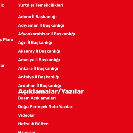
miz
Yurtdışı Temsilcilikleri
Adana İl Başkanlığı
Adıyaman İl Başkanlığı
Afyonkarahisar İl Başkanlığı
ş Planı
Ağrı İl Başkanlığı
Aksaray İl Başkanlığı
Amasya İl Başkanlığı
rar
Ankara İl Başkanlığı
Antalya İl Başkanlığı
Ardahan İl Başkanlığı
Açıklamalar/Yazılar
Artvin İl Başkanlığı
Basın Açıklamaları
Aydın İl Başkanlığı
Doğu Perinçek Rota Yazıları
Balıkesir İl Örgütü
Videolar
Batman İl Başkanlığı
Haftalık Bülten
Bayburt İl Başkanlığı
Haberler