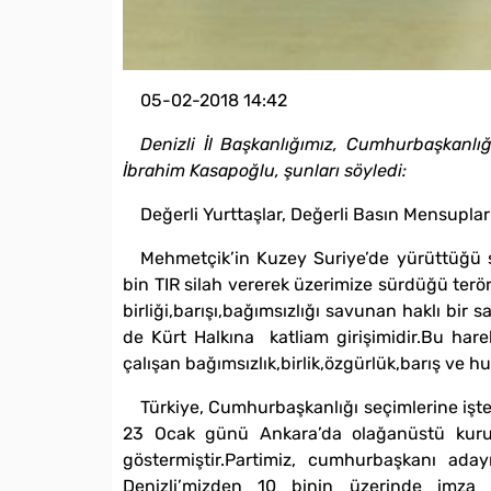
05-02-2018 14:42
Denizli İl Başkanlığımız, Cumhurbaşkanlı
İbrahim Kasapoğlu, şunları söyledi:
Değerli Yurttaşlar, Değerli Basın Mensupları
Mehmetçik’in Kuzey Suriye’de yürüttüğü sa
bin TIR silah vererek üzerimize sürdüğü terör
birliği,barışı,bağımsızlığı savunan haklı bir sa
de Kürt Halkına katliam girişimidir.Bu ha
çalışan bağımsızlık,birlik,özgürlük,barış ve h
​Türkiye, Cumhurbaşkanlığı seçimlerine iş
23 Ocak günü Ankara’da olağanüstü kurult
göstermiştir.Partimiz, cumhurbaşkanı ada
Denizli’mizden 10 binin üzerinde imza 