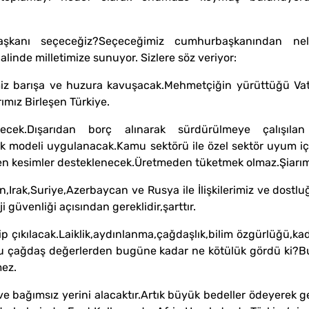
başkanı seçeceğiz?Seçeceğimiz cumhurbaşkanından ne
linde milletimize sunuyor. Sizlere söz veriyor:
miz barışa ve huzura kavuşacak.Mehmetçiğin yürüttüğü Vata
ımız Birleşen Türkiye.
cek.Dışarıdan borç alınarak sürdürülmeye çalışıla
 modeli uygulanacak.Kamu sektörü ile özel sektör uyum için
en kesimler desteklenecek.Üretmeden tüketmek olmaz.Şiarımız
n,Irak,Suriye,Azerbaycan ve Rusya ile İlişkilerimiz ve dostlu
güvenliği açısından gereklidir,şarttır.
ip çıkılacak.Laiklik,aydınlanma,çağdaşlık,bilim özgürlüğü,ka
i bu çağdaş değerlerden bugüne kadar ne kötülük gördü ki?
mez.
ve bağımsız yerini alacaktır.Artık büyük bedeller ödeyerek g