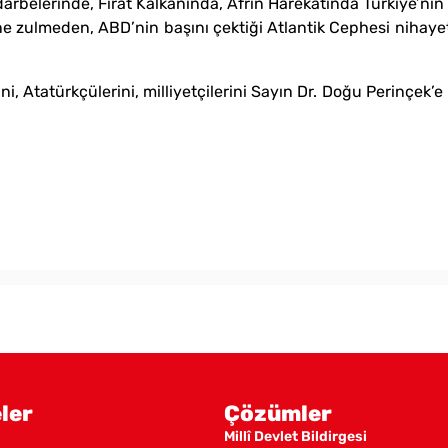
elerinde, Fırat Kalkanında, Afrin Harekatında Türkiye’nin
e zulmeden, ABD’nin başını çektiği Atlantik Cephesi nihayet 
lerini, Atatürkçülerini, milliyetçilerini Sayın Dr. Doğu 
ler
Çözümler
Millî Devlet Bildirgesi