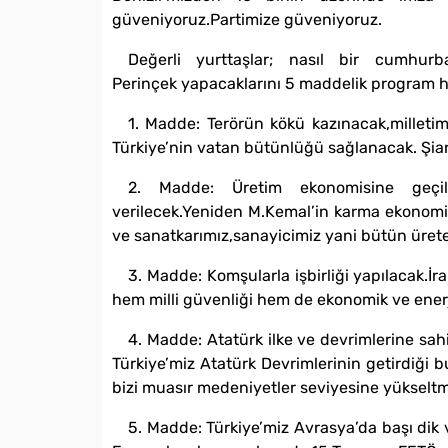
güveniyoruz.Partimize güveniyoruz.
Değerli yurttaşlar; nasıl bir cumhur
Perinçek yapacaklarını 5 maddelik program ha
1. Madde: Terörün kökü kazınacak,milleti
Türkiye’nin vatan bütünlüğü sağlanacak. Şiar
2. Madde: Üretim ekonomisine geçile
verilecek.Yeniden M.Kemal’in karma ekonomik
ve sanatkarımız,sanayicimiz yani bütün üret
3. Madde: Komşularla işbirliği yapılacak.İra
hem milli güvenliği hem de ekonomik ve enerji 
4. Madde: Atatürk ilke ve devrimlerine sah
Türkiye’miz Atatürk Devrimlerinin getirdiğ
bizi muasır medeniyetler seviyesine yükselt
5. Madde: Türkiye’miz Avrasya’da başı dik 