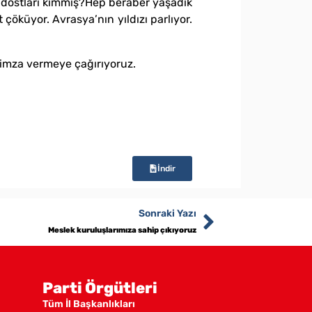
 dostları kimmiş?Hep beraber yaşadık
çöküyor. Avrasya’nın yıldızı parlıyor.
Perinçek’e imza vermeye çağırıyoruz.
İndir
Sonraki Yazı
Meslek kuruluşlarımıza sahip çıkıyoruz
Parti Örgütleri
Tüm İl Başkanlıkları