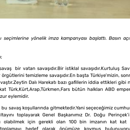
ğı seçimlerine yönelik imza kampanyası başlattı. Basın aç
;
vaş bir vatan savaşıdır.Bir istiklal savaşıdır.Kurtuluş S
 örgütlerini temizleme savaşıdır.En başta Türkiye’mizin, son
vaştır.Zeytin Dalı Harekatı bazı gafillerin iddia ettikleri gibi
rekat Türk,Kürt,Arap,Türkmen,Fars bütün halkları ABD emp
uzur eylemidir.
te bu savaş koşullarında gitmektedir.Yani seçeceğimiz cumhu
ayını toplayarak Genel Başkanımız Dr. Doğu Perinçek’i
yı olabilmek için gerekli olan 100 bin imzanın kat kat
toplamayı hedef olarak önümüze koymuş bulunuyoruz.D