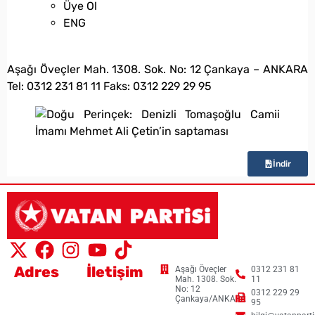
Üye Ol
ENG
bilgi@vatanpartisi.org.tr
Aşağı Öveçler Mah. 1308. Sok. No: 12 Çankaya – ANKARA
Tel: 0312 231 81 11 Faks: 0312 229 29 95
İndir
Adres
İletişim
Aşağı Öveçler
0312 231 81
Mah. 1308. Sok.
11
No: 12
0312 229 29
Çankaya/ANKARA
95