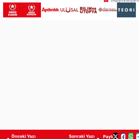
bilgi@vatanpartis
Önceki Yazı
Sonraki Yazı
Paylaş: