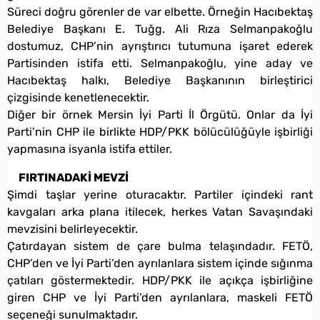
Süreci doğru görenler de var elbette. Örneğin Hacıbektaş
Belediye Başkanı E. Tuğg. Ali Rıza Selmanpakoğlu
dostumuz, CHP’nin ayrıştırıcı tutumuna işaret ederek
Partisinden istifa etti. Selmanpakoğlu, yine aday ve
Hacıbektaş halkı, Belediye Başkanının birleştirici
çizgisinde kenetlenecektir.
Diğer bir örnek Mersin İyi Parti İl Örgütü. Onlar da İyi
Parti’nin CHP ile birlikte HDP/PKK bölücülüğüyle işbirliği
yapmasına isyanla istifa ettiler.
FIRTINADAKİ MEVZİ
Şimdi taşlar yerine oturacaktır. Partiler içindeki rant
kavgaları arka plana itilecek, herkes Vatan Savaşındaki
mevzisini belirleyecektir.
Çatırdayan sistem de çare bulma telaşındadır. FETÖ,
CHP’den ve İyi Parti’den ayrılanlara sistem içinde sığınma
çatıları göstermektedir. HDP/PKK ile açıkça işbirliğine
giren CHP ve İyi Parti’den ayrılanlara, maskeli FETÖ
seçeneği sunulmaktadır.