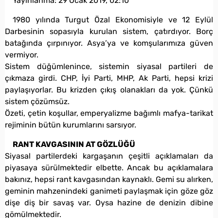
Yayınlanma:
29 Ocak 2019, 02:10
1980 yılında Turgut Özal Ekonomisiyle ve 12 Eylül
Darbesinin sopasıyla kurulan sistem, çatırdıyor. Borç
batağında çırpınıyor. Asya’ya ve komşularımıza güven
vermiyor.
Sistem düğümlenince, sistemin siyasal partileri de
çıkmaza girdi. CHP, İyi Parti, MHP, Ak Parti, hepsi krizi
paylaşıyorlar. Bu krizden çıkış olanakları da yok. Çünkü
sistem çözümsüz.
Özeti, çetin koşullar, emperyalizme bağımlı mafya-tarikat
rejiminin bütün kurumlarını sarsıyor.
RANT KAVGASININ AT GÖZLÜĞÜ
Siyasal partilerdeki kargaşanın çeşitli açıklamaları da
piyasaya sürülmektedir elbette. Ancak bu açıklamalara
bakınız, hepsi rant kavgasından kaynaklı. Gemi su alırken,
geminin mahzenindeki ganimeti paylaşmak için göze göz
dişe diş bir savaş var. Oysa hazine de denizin dibine
gömülmektedir.