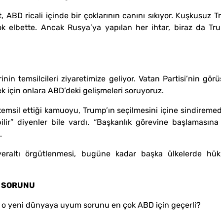
, ABD ricali içinde bir çoklarının canını sıkıyor. Kuşkusuz
k elbette. Ancak Rusya’ya yapılan her ihtar, biraz da Tr
in temsilcileri ziyaretimize geliyor. Vatan Partisi’nin gör
mek için onlara ABD’deki gelişmeleri soruyoruz.
emsil ettiği kamuoyu, Trump’ın seçilmesini içine sindiremedi
ir” diyenler bile vardı. “Başkanlık görevine başlamasına
.
eraltı örgütlenmesi, bugüne kadar başka ülkelerde hük
M SORUNU
e o yeni dünyaya uyum sorunu en çok ABD için geçerli?