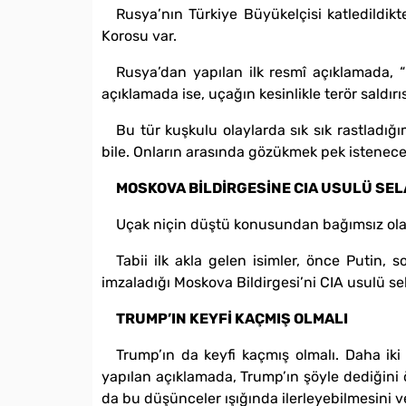
Rusya’nın Türkiye Büyükelçisi katledildik
Korosu var.
Rusya’dan yapılan ilk resmî açıklamada, “Ha
açıklamada ise, uçağın kesinlikle terör saldır
Bu tür kuşkulu olaylarda sık sık rastladığ
bile. Onların arasında gözükmek pek istenece
MOSKOVA BİLDİRGESİNE CIA USULÜ SE
Uçak niçin düştü konusundan bağımsız olara
Tabii ilk akla gelen isimler, önce Putin,
imzaladığı Moskova Bildirgesi’ni CIA usulü s
TRUMP’IN KEYFİ KAÇMIŞ OLMALI
Trump’ın da keyfi kaçmış olmalı. Daha iki
yapılan açıklamada, Trump’ın şöyle dediğini 
da bu düşünceler ışığında ilerleyebilmesini 