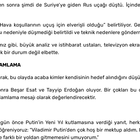
ten sonra şimdi de Suriye’ye giden Rus uçağı düştü. İçind
va koşullarının uçuş için elverişli olduğu” belirtiliyor. Geri
ısı nedeniyle düşmediği belirtildi ve teknik nedenlere gönder
ımız gibi, büyük analiz ve istihbarat ustaları, televizyon e
k bir durum değil elbette.
LAMLAMA
k, bu olayda acaba kimler kendisinin hedef alındığını düşü
 sonra Beşar Esat ve Tayyip Erdoğan oluyor. Bir çokları bu
elamlama mesajı olarak değerlendirecektir.
 gün önce Putin’in Yeni Yıl kutlamasına verdiği yanıt, herk
öğreniyoruz: “Viladimir Putin’den çok hoş bir mektup aldım. 
ve farklı bir yoldan gitmemesini umuyorum.”