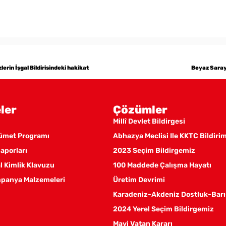
erin İşgal Bildirisindeki hakikat
Beyaz Saray’
ler
Çözümler
Millî Devlet Bildirgesi
kümet Programı
Abhazya Meclisi Ile KKTC Bildiri
aporları
2023 Seçim Bildirgemiz
 Kimlik Klavuzu
100 Maddede Çalışma Hayatı
panya Malzemeleri
Üretim Devrimi
Karadeniz-Akdeniz Dostluk-Barı
2024 Yerel Seçim Bildirgemiz
Mavi Vatan Kararı