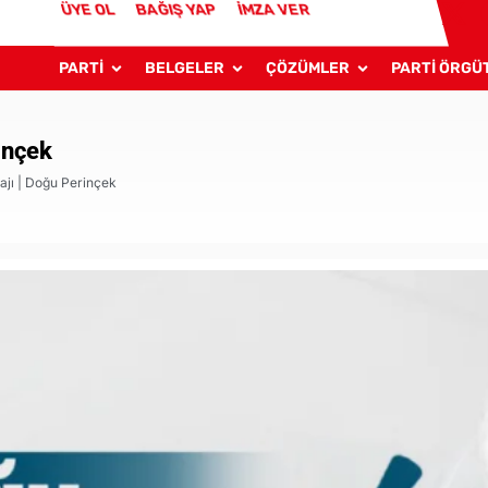
ÜYE OL
BAĞIŞ YAP
İMZA VER
PARTİ
BELGELER
ÇÖZÜMLER
PARTİ ÖRGÜ
inçek
ajı | Doğu Perinçek