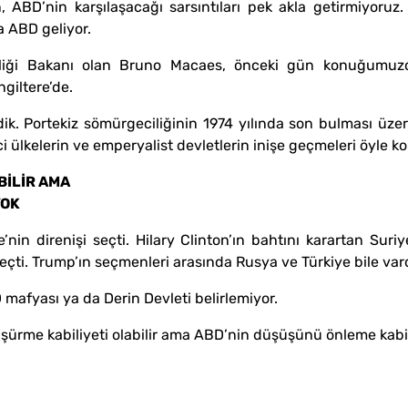
rken, ABD’nin karşılaşacağı sarsıntıları pek akla getirmi
a ABD geliyor.
Birliği Bakanı olan Bruno Macaes, önceki gün konuğumu
ngiltere’de.
k. Portekiz sömürgeciliğinin 1974 yılında son bulması üzeri
ülkelerin ve emperyalist devletlerin inişe geçmeleri öyle ko
BİLİR AMA
YOK
nin direnişi seçti. Hilary Clinton’ın bahtını karartan Suriy
seçti. Trump’ın seçmenleri arasında Rusya ve Türkiye bile vard
 mafyası ya da Derin Devleti belirlemiyor.
üşürme kabiliyeti olabilir ama ABD’nin düşüşünü önleme kabil