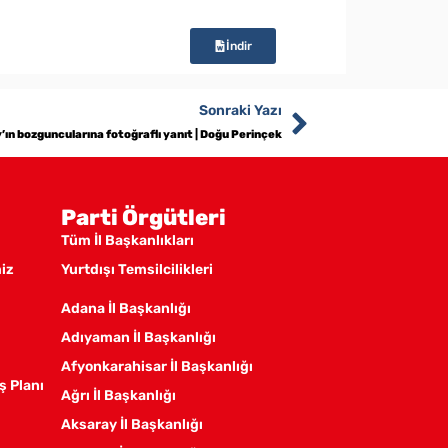
İndir
Sonraki Yazı
ın bozguncularına fotoğraflı yanıt | Doğu Perinçek
Parti Örgütleri
Tüm İl Başkanlıkları
miz
Yurtdışı Temsilcilikleri
Adana İl Başkanlığı
Adıyaman İl Başkanlığı
Afyonkarahisar İl Başkanlığı
ş Planı
Ağrı İl Başkanlığı
Aksaray İl Başkanlığı