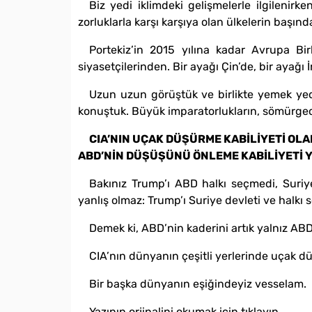
Biz yedi iklimdeki gelişmelerle ilgileni
zorluklarla karşı karşıya olan ülkelerin başınd
Portekiz’in 2015 yılına kadar Avrupa 
siyasetçilerinden. Bir ayağı Çin’de, bir ayağı İ
Uzun uzun görüştük ve birlikte yemek yedi
konuştuk. Büyük imparatorlukların, sömürgeci 
CIA’NIN UÇAK DÜŞÜRME KABİLİYETİ OLA
ABD’NİN DÜŞÜŞÜNÜ ÖNLEME KABİLİYETİ 
Bakınız Trump’ı ABD halkı seçmedi, Suriye’
yanlış olmaz: Trump’ı Suriye devleti ve halkı 
Demek ki, ABD’nin kaderini artık yalnız ABD
CIA’nın dünyanın çeşitli yerlerinde uçak d
Bir başka dünyanın eşiğindeyiz vesselam.
Yazının orjinalini okumak için tıklayın