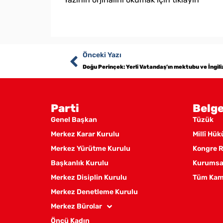
Önceki Yazı
Doğu Perinçek: Yerli Vatandaş’ın mektubu ve İngilizl
Parti
Belge
Genel Başkan
Tüzük
Merkez Karar Kurulu
Millî Hü
Merkez Yürütme Kurulu
Kongre R
Başkanlık Kurulu
Kurumsal
Merkez Disiplin Kurulu
Tüm Kam
Merkez Denetleme Kurulu
Merkez Bürolar
Öncü Kadın