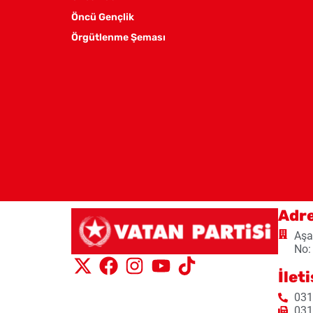
Öncü Gençlik
Örgütlenme Şeması
Adr
Aşa
No:
İlet
031
031