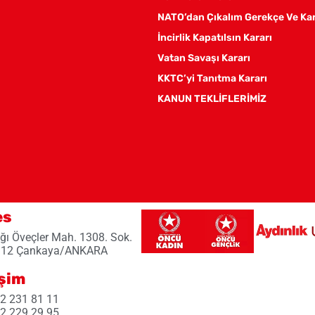
NATO’dan Çıkalım Gerekçe Ve Ka
İncirlik Kapatılsın Kararı
Vatan Savaşı Kararı
KKTC’yi Tanıtma Kararı
KANUN TEKLİFLERİMİZ
es
ğı Öveçler Mah. 1308. Sok.
 12 Çankaya/ANKARA
işim
2 231 81 11
2 229 29 95