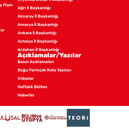
ş Planı
Ağrı İl Başkanlığı
Aksaray İl Başkanlığı
Amasya İl Başkanlığı
rar
Ankara İl Başkanlığı
Antalya İl Başkanlığı
Ardahan İl Başkanlığı
Açıklamalar/Yazılar
Artvin İl Başkanlığı
Basın Açıklamaları
Aydın İl Başkanlığı
Doğu Perinçek Rota Yazıları
Balıkesir İl Örgütü
Videolar
Batman İl Başkanlığı
Haftalık Bülten
Bayburt İl Başkanlığı
Haberler
Bilecik İl Başkanlığı
Bingöl İl Başkanlığı
Bitlis İl Başkanlığı
Bolu İl Başkanlığı