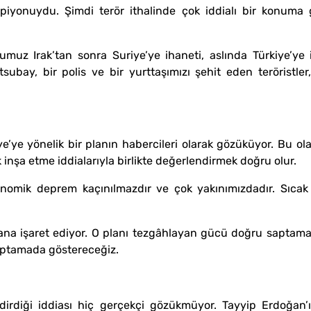
piyonuydu. Şimdi terör ithalinde çok iddialı bir konuma 
muz Irak’tan sonra Suriye’ye ihaneti, aslında Türkiye’ye
subay, bir polis ve bir yurttaşımızı şehit eden teröristle
iye’ye yönelik bir planın habercileri olarak gözüküyor. Bu 
inşa etme iddialarıyla birlikte değerlendirmek doğru olur.
ekonomik deprem kaçınılmazdır ve çok yakınımızdadır. Sıc
r plana işaret ediyor. O planı tezgâhlayan gücü doğru sapta
ptamada göstereceğiz.
irdiği iddiası hiç gerçekçi gözükmüyor. Tayyip Erdoğan’ın