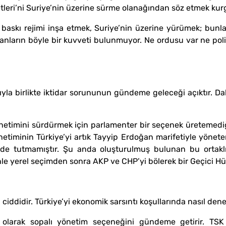
vetleri’ni Suriye’nin üzerine sürme olanağından söz etmek ku
baskı rejimi inşa etmek, Suriye’nin üzerine yürümek; bunları
anların böyle bir kuvveti bulunmuyor. Ne ordusu var ne pol
ıyla birlikte iktidar sorununun gündeme geleceği açıktır. D
etimini sürdürmek için parlamenter bir seçenek üretemediğ
netiminin Türkiye’yi artık Tayyip Erdoğan marifetiyle yönet
 de tutmamıştır. Şu anda oluşturulmuş bulunan bu ortakl
enle yerel seçimden sonra AKP ve CHP’yi bölerek bir Geçici 
didir. Türkiye’yi ekonomik sarsıntı koşullarında nasıl dene
z olarak sopalı yönetim seçeneğini gündeme getirir. TS