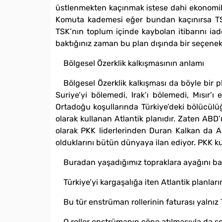
üstlenmekten kaçınmak istese dahi ekonomik 
Komuta kademesi eğer bundan kaçınırsa TSK iç
TSK’nın toplum içinde kaybolan itibarını ia
baktığınız zaman bu plan dışında bir seçene
Bölgesel Özerklik kalkışmasının anlamı
Bölgesel Özerklik kalkışması da böyle bir 
Suriye’yi bölemedi, Irak’ı bölemedi, Mısır’
Ortadoğu koşullarında Türkiye’deki bölücülüğ
olarak kullanan Atlantik planıdır. Zaten ABD’n
olarak PKK liderlerinden Duran Kalkan da AB
olduklarını bütün dünyaya ilan ediyor. PKK ku
Buradan yaşadığımız topraklara ayağını bas
Türkiye’yi kargaşalığa iten Atlantik planlar
Bu tür enstrüman rollerinin faturası yalnız
O roller enstrümanın çöpe atılmasıyla da s