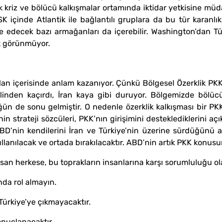
kriz ve bölücü kalkışmalar ortamında iktidar yetkisine mü
inde Atlantik ile bağlantılı gruplara da bu tür karanlık g
de edecek bazı armağanları da içerebilir. Washington’dan Tü
k görünmüyor.
plan içerisinde anlam kazanıyor. Çünkü Bölgesel Özerklik PK
ı elinden kaçırdı, İran kaya gibi duruyor. Bölgemizde bölüc
ün de sonu gelmiştir. O nedenle özerklik kalkışması bir PK
in strateji sözcüleri, PKK’nın girişimini desteklediklerini a
D’nin kendilerini İran ve Türkiye’nin üzerine sürdüğünü a
llanılacak ve ortada bırakılacaktır. ABD’nin artık PKK konus
an herkese, bu toprakların insanlarına karşı sorumluluğu o
ında rol almayın.
 Türkiye’ye çıkmayacaktır.
onuçlanacaktır.