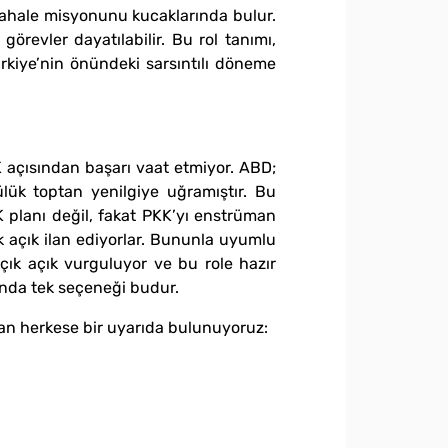
dahale misyonunu kucaklarında bulur.
örevler dayatılabilir. Bu rol tanımı,
rkiye’nin önündeki sarsıntılı döneme
K açısından başarı vaat etmiyor. ABD;
ülük toptan yenilgiye uğramıştır. Bu
K planı değil, fakat PKK’yı enstrüman
çık açık ilan ediyorlar. Bununla uyumlu
çık açık vurguluyor ve bu role hazır
unda tek seçeneği budur.
lan herkese bir uyarıda bulunuyoruz: