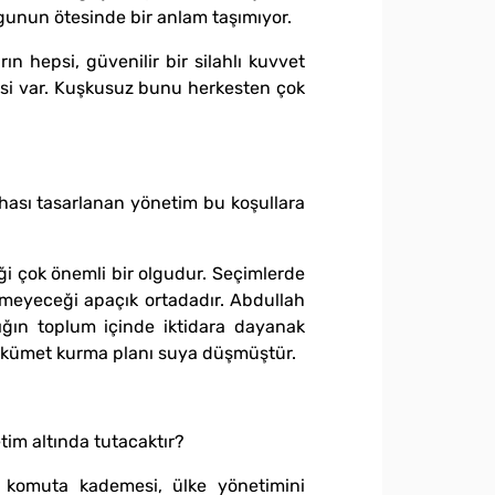
rgunun ötesinde bir anlam taşımıyor.
n hepsi, güvenilir bir silahlı kuvvet
isi var. Kuşkusuz bunu herkesten çok
ahası tasarlanan yönetim bu koşullara
i çok önemli bir olgudur. Seçimlerde
emeyeceği apaçık ortadadır. Abdullah
ığın toplum içinde iktidara dayanak
Hükümet kurma planı suya düşmüştür.
tim altında tutacaktır?
K komuta kademesi, ülke yönetimini