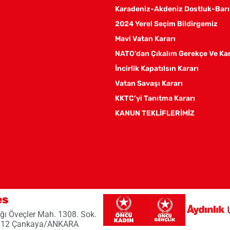
Karadeniz-Akdeniz Dostluk-Barı
2024 Yerel Seçim Bildirgemiz
Mavi Vatan Kararı
NATO’dan Çıkalım Gerekçe Ve Ka
İncirlik Kapatılsın Kararı
Vatan Savaşı Kararı
KKTC’yi Tanıtma Kararı
KANUN TEKLİFLERİMİZ
es
ğı Öveçler Mah. 1308. Sok.
 12 Çankaya/ANKARA