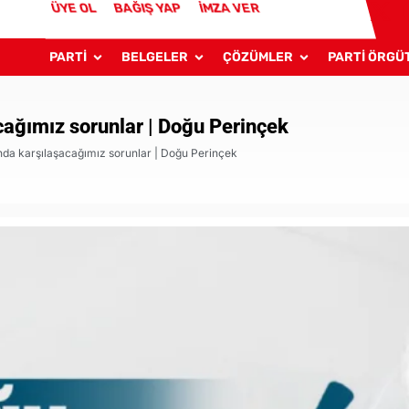
ÜYE OL
BAĞIŞ YAP
İMZA VER
PARTİ
BELGELER
ÇÖZÜMLER
PARTİ ÖRGÜ
acağımız sorunlar | Doğu Perinçek
rında karşılaşacağımız sorunlar | Doğu Perinçek