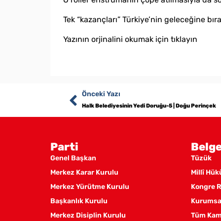
Tek “kazançları” Türkiye’nin geleceğine bıra
Yazının orjinalini okumak için tıklayın
Önceki Yazı
Halk Belediyesinin Yedi Doruğu-5 | Doğu Perinçek
Parti
Belge
Genel Başkan
Tüzük
Merkez Karar Kurulu
Millî Hü
Merkez Yürütme Kurulu
Kongre R
Başkanlık Kurulu
Kurumsal
Merkez Disiplin Kurulu
Tüm Kam