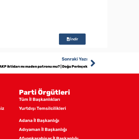
İndir
Sonraki Yazı
AKP iktidarı mı maden patronu mu? | Doğu Perinçek
Parti Örgütleri
Tüm İl Başkanlıkları
miz
Yurtdışı Temsilcilikleri
Adana İl Başkanlığı
Adıyaman İl Başkanlığı
Afyonkarahisar İl Başkanlığı