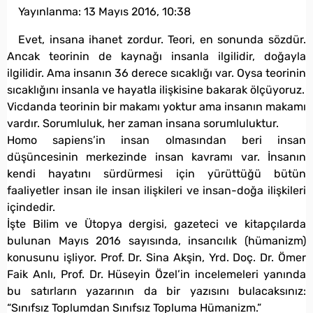
Yayınlanma:
13 Mayıs 2016, 10:38
Evet, insana ihanet zordur. Teori, en sonunda sözdür.
Ancak teorinin de kaynağı insanla ilgilidir, doğayla
ilgilidir. Ama insanın 36 derece sıcaklığı var. Oysa teorinin
sıcaklığını insanla ve hayatla ilişkisine bakarak ölçüyoruz.
Vicdanda teorinin bir makamı yoktur ama insanın makamı
vardır. Sorumluluk, her zaman insana sorumluluktur.
Homo sapiens’in insan olmasından beri insan
düşüncesinin merkezinde insan kavramı var. İnsanın
kendi hayatını sürdürmesi için yürüttüğü bütün
faaliyetler insan ile insan ilişkileri ve insan-doğa ilişkileri
içindedir.
İşte Bilim ve Ütopya dergisi, gazeteci ve kitapçılarda
bulunan Mayıs 2016 sayısında, insancılık (hümanizm)
konusunu işliyor. Prof. Dr. Sina Akşin, Yrd. Doç. Dr. Ömer
Faik Anlı, Prof. Dr. Hüseyin Özel’in incelemeleri yanında
bu satırların yazarının da bir yazısını bulacaksınız:
“Sınıfsız Toplumdan Sınıfsız Topluma Hümanizm.”