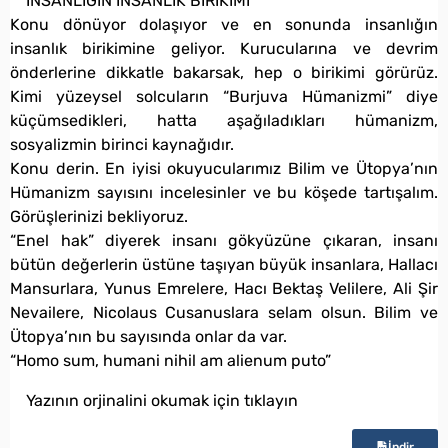
İNSANLIĞIN İNSANLIK BİRİKİMİ
Konu dönüyor dolaşıyor ve en sonunda insanlığın
insanlık birikimine geliyor. Kurucularına ve devrim
önderlerine dikkatle bakarsak, hep o birikimi görürüz.
Kimi yüzeysel solcuların “Burjuva Hümanizmi” diye
küçümsedikleri, hatta aşağıladıkları hümanizm,
sosyalizmin birinci kaynağıdır.
Konu derin. En iyisi okuyucularımız Bilim ve Ütopya’nın
Hümanizm sayısını incelesinler ve bu köşede tartışalım.
Görüşlerinizi bekliyoruz.
“Enel hak” diyerek insanı gökyüzüne çıkaran, insanı
bütün değerlerin üstüne taşıyan büyük insanlara, Hallacı
Mansurlara, Yunus Emrelere, Hacı Bektaş Velilere, Ali Şir
Nevailere, Nicolaus Cusanuslara selam olsun. Bilim ve
Ütopya’nın bu sayısında onlar da var.
“Homo sum, humani nihil am alienum puto”
Yazının orjinalini okumak için tıklayın
İndir