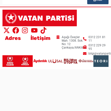
Adres
İletişim
Aşağı Öveçler
0312 231 81
Mah. 1308. Sok.
11
No: 12
0312 229 29
Çankaya/ANKARA
95
bilgi@vatanpartis