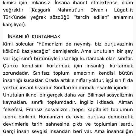
kimisi için imkansız. İnsana ihanet etmektense, ölüm
yeğrektir (Kaşgarlı Mahmut’un Divan-ı Lügat-it
Türk’ünde yeğrek sözcüğü “tercih edilen” anlamını
karşılıyor).
İNSANLIĞI KURTARMAK
Kimi solcular “hümanizm de neymiş, biz burjuvazinin
kökünü kazıyacağız” demişlerdir. Ama unutulan bir şey
var işçi sınıfı bütünüyle insanlığı kurtaracak olan sınıftır.
Çünkü kendisini kurtarmak için insanlığı kurtarmak
zorundadır. Sınıfsız toplum amacının kendisi bütün
insanlığı kucaklar. Orada artık sınıflar yoktur, işçi sınıfı da
yoktur, insanlık vardır. Sınıfları kaldırmak insanlık içindir.
Unutulan ikinci bir gerçek daha var. Bilimsel sosyalizmin
kaynakları, sınıflı toplumdadır. İngiliz iktisadı, Alman
felsefesi, Fransız sosyalizmi, hepsi kapitalist toplumun
teorik birikimi. Hümanizm de öyle, burjuva demokratik
devrimlerle tarih sahnesine çıktı ve toplumları sardı.
Gerçi insan sevgisi insandan beri var. Ama insancılığın