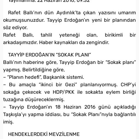
Yayınlanma:
22 Haziran 2016, 09:32
Rafet Ballı’nın dün Aydınlık’ta çıkan yazısını umarım
okumuşsunuzdur. Tayyip Erdoğan’ın yeni bir planından
söz ediyor.
Rafet Ballı, tahlil yeteneği olan, birikimli bir
arkadaşımızdır. Haber kaynakları da zengindir.
TAYYİP ERDOĞAN’IN “SOKAK PLANI”
Ballı’nın haberine göre, Tayyip Erdoğan bir “Sokak planı”
yapmış. Belirtildiğine göre,
– “Planın hedefi”, Başkanlık sistemi.
– Bu amaçla “ikinci bir Gezi” planlanıyormuş. CHP’yi
sokağa çekecek ve HDP/PKK ile sokakta eylem birliği
tuzağına düşüreceklermiş.
– Tayyip Erdoğan’ın 18 Haziran 2016 günü açıkladığı
Taşkışla’yı yapma iddiası, bu “Sokak Planı”nıyla bağlantılı
imiş.
HENDEKLERDEKİ MEVZİLENME