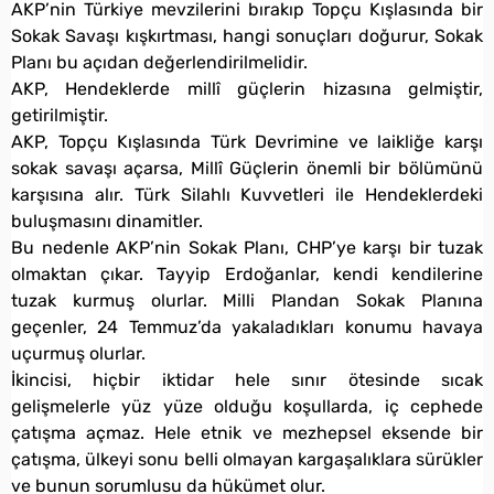
AKP’nin Türkiye mevzilerini bırakıp Topçu Kışlasında bir
Sokak Savaşı kışkırtması, hangi sonuçları doğurur, Sokak
Planı bu açıdan değerlendirilmelidir.
AKP, Hendeklerde millî güçlerin hizasına gelmiştir,
getirilmiştir.
AKP, Topçu Kışlasında Türk Devrimine ve laikliğe karşı
sokak savaşı açarsa, Millî Güçlerin önemli bir bölümünü
karşısına alır. Türk Silahlı Kuvvetleri ile Hendeklerdeki
buluşmasını dinamitler.
Bu nedenle AKP’nin Sokak Planı, CHP’ye karşı bir tuzak
olmaktan çıkar. Tayyip Erdoğanlar, kendi kendilerine
tuzak kurmuş olurlar. Milli Plandan Sokak Planına
geçenler, 24 Temmuz’da yakaladıkları konumu havaya
uçurmuş olurlar.
İkincisi, hiçbir iktidar hele sınır ötesinde sıcak
gelişmelerle yüz yüze olduğu koşullarda, iç cephede
çatışma açmaz. Hele etnik ve mezhepsel eksende bir
çatışma, ülkeyi sonu belli olmayan kargaşalıklara sürükler
ve bunun sorumlusu da hükümet olur.