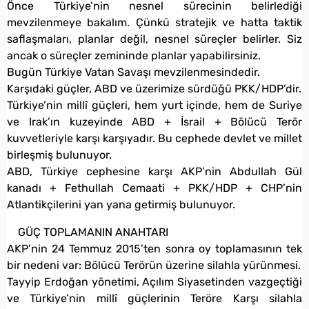
Önce Türkiye’nin nesnel sürecinin belirlediği
mevzilenmeye bakalım. Çünkü stratejik ve hatta taktik
saflaşmaları, planlar değil, nesnel süreçler belirler. Siz
ancak o süreçler zemininde planlar yapabilirsiniz.
Bugün Türkiye Vatan Savaşı mevzilenmesindedir.
Karşıdaki güçler, ABD ve üzerimize sürdüğü PKK/HDP’dir.
Türkiye’nin millî güçleri, hem yurt içinde, hem de Suriye
ve Irak’ın kuzeyinde ABD + İsrail + Bölücü Terör
kuvvetleriyle karşı karşıyadır. Bu cephede devlet ve millet
birleşmiş bulunuyor.
ABD, Türkiye cephesine karşı AKP’nin Abdullah Gül
kanadı + Fethullah Cemaati + PKK/HDP + CHP’nin
Atlantikçilerini yan yana getirmiş bulunuyor.
GÜÇ TOPLAMANIN ANAHTARI
AKP’nin 24 Temmuz 2015’ten sonra oy toplamasının tek
bir nedeni var: Bölücü Terörün üzerine silahla yürünmesi.
Tayyip Erdoğan yönetimi, Açılım Siyasetinden vazgeçtiği
ve Türkiye’nin millî güçlerinin Teröre Karşı silahla