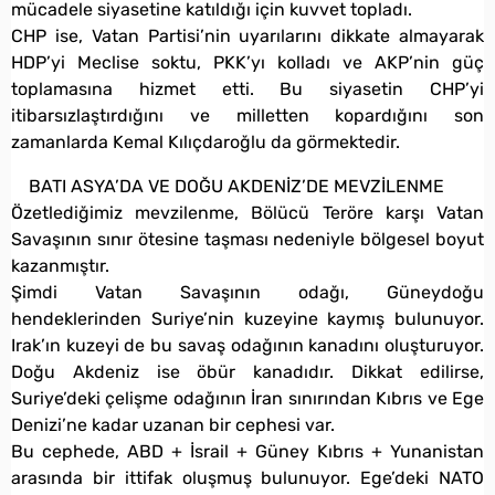
mücadele siyasetine katıldığı için kuvvet topladı.
CHP ise, Vatan Partisi’nin uyarılarını dikkate almayarak
HDP’yi Meclise soktu, PKK’yı kolladı ve AKP’nin güç
toplamasına hizmet etti. Bu siyasetin CHP’yi
itibarsızlaştırdığını ve milletten kopardığını son
zamanlarda Kemal Kılıçdaroğlu da görmektedir.
BATI ASYA’DA VE DOĞU AKDENİZ’DE MEVZİLENME
Özetlediğimiz mevzilenme, Bölücü Teröre karşı Vatan
Savaşının sınır ötesine taşması nedeniyle bölgesel boyut
kazanmıştır.
Şimdi Vatan Savaşının odağı, Güneydoğu
hendeklerinden Suriye’nin kuzeyine kaymış bulunuyor.
Irak’ın kuzeyi de bu savaş odağının kanadını oluşturuyor.
Doğu Akdeniz ise öbür kanadıdır. Dikkat edilirse,
Suriye’deki çelişme odağının İran sınırından Kıbrıs ve Ege
Denizi’ne kadar uzanan bir cephesi var.
Bu cephede, ABD + İsrail + Güney Kıbrıs + Yunanistan
arasında bir ittifak oluşmuş bulunuyor. Ege’deki NATO