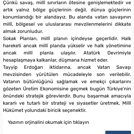
Çünkü savaş, millî sınırların ötesine genişlemektedir ve
artık yalnız bölge güçlerinin değil, dünya güçlerinin
konumlandığı bir alandayız. Bu alanda vatan savaşının
millî, bölgesel ve uluslararası mevzilenmelerini dikkate
almak zorunludur.
Sokak Planları, millî planın içindeyse geçerlidir. Halk
hareketi ancak millî planda yükselir ve halk yönetimine
ancak millî planla ulaşılır. Atatürk Devrimiyle
hesaplaşmaya kalkanlar, düşmana hizmet eder.
Tayyip Erdoğan iktidarına, ancak Vatan Savaşı
mevzisinden yürütülen mücadeleyle son verilebilir.
Vatanın bütünlüğünü sağlamak ve emekçi çıkarlarını
gözeten Üretim Ekonomisine geçmek bugün Türkiye’nin
önündeki stratejik görevlerdir. Bunu başarmak amacıyla
kararlı ve tutarlı bir strateji ve siyasetler üretmek, Millî
Hükümet yolundaki biricik seçenektir.
Yazının orjinalini okumak için tıklayın