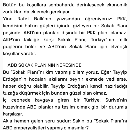
Bütün bu koşullara sonbaharda derinleşecek ekonomik
zorlukları da eklemek gerekiyor.
Yine Rafet Ballı’nın yazısından öğreniyoruz: PKK,
kendisini halkın güçleri içinde gizleyen bir Sokak Planı
peşinde. ABD’nin planları dışında bir PKK planı olamaz.
AKP’nin laikliğe karşı Sokak Planı, Türkiye’nin millî
güçlerini böler ve ABD’nin Sokak Planı için elverişli
koşullar yaratır.
ABD SOKAK PLANININ NERESİNDE
Bu “Sokak Planı”nı kim yapmış bilemiyoruz. Eğer Tayyip
Erdoğan’ın hocaları akıllarını peynir ekmekle yedilerse,
haber doğru olabilir. Tayyip Erdoğan’ı kendi hazırladığı
tuzağa düşürmek için bundan güzel plan olmaz.
İç cephede kavgaya giren bir Türkiye, Suriye’nin
kuzeyinde ABD planlarına teslim olmak gibi bir durumla
karşılaşır.
Akla hemen gelen soru şudur: Sakın bu “Sokak Planı”nı
ABD emperyalistleri yapmış olmasınlar?