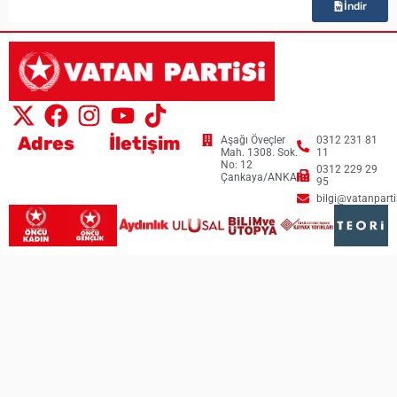
İndir
Adres
İletişim
Aşağı Öveçler
0312 231 81
Mah. 1308. Sok.
11
No: 12
0312 229 29
Çankaya/ANKARA
95
bilgi@vatanpartis