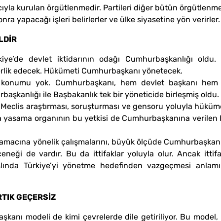
cıyla kurulan örgütlenmedir. Partileri diğer bütün örgütlenme
nra yapacağı işleri belirlerler ve ülke siyasetine yön verirler.
LDİR
iye’de devlet iktidarının odağı Cumhurbaşkanlığı oldu
rlik edecek. Hükümeti Cumhurbaşkanı yönetecek.
idar konumu yok. Cumhurbaşkanı, hem devlet başkanı he
aşkanlığı ile Başbakanlık tek bir yöneticide birleşmiş oldu.
 Meclis araştırması, soruşturması ve gensoru yoluyla hüküme
ında yasama organının bu yetkisi de Cumhurbaşkanına veril
macına yönelik çalışmalarını, büyük ölçüde Cumhurbaşkanlı
ği de vardır. Bu da ittifaklar yoluyla olur. Ancak ittifa
ında Türkiye’yi yönetme hedefinden vazgeçmesi anlamına 
RTIK GEÇERSİZ
aşkanı modeli de kimi çevrelerde dile getiriliyor. Bu model