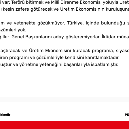
 var: Terörü bitirmek ve Millî Direnme Ekonomisi yoluyla Ü
ını kesin zafere götürecek ve Üretim Ekonomisinin kuruluşu
kim ve yetenekte gözükmüyor. Türkiye, içinde bulunduğu so
özümleri yok.
iller. Genel Başkanlarını aday gösteremiyorlar. İktidar müca
laştıracak ve Üretim Ekonomisini kuracak programa, siyaset
giren programı ve çözümleriyle kendisini kanıtlamaktadır.
muştur ve yönetme yeteneğini başarılarıyla ispatlamıştır.
 kimdir
PK