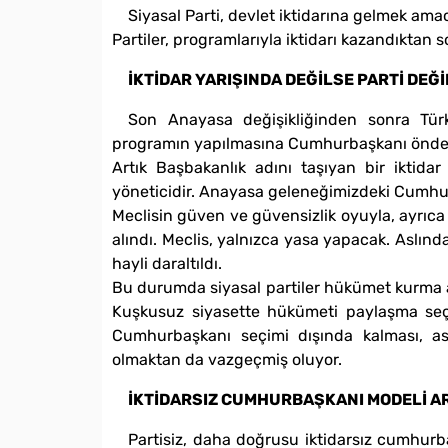
Siyasal Parti, devlet iktidarına gelmek ama
Partiler, programlarıyla iktidarı kazandıktan so
İKTİDAR YARIŞINDA DEĞİLSE PARTİ DEĞİ
Son Anayasa değişikliğinden sonra Türk
programın yapılmasına Cumhurbaşkanı önde
Artık Başbakanlık adını taşıyan bir ikt
yöneticidir. Anayasa geleneğimizdeki Cumhurb
Meclisin güven ve güvensizlik oyuyla, ayrıca
alındı. Meclis, yalnızca yasa yapacak. Asl
hayli daraltıldı.
Bu durumda siyasal partiler hükümet kurma a
Kuşkusuz siyasette hükümeti paylaşma seçene
Cumhurbaşkanı seçimi dışında kalması, asl
olmaktan da vazgeçmiş oluyor.
İKTİDARSIZ CUMHURBAŞKANI MODELİ A
Partisiz, daha doğrusu iktidarsız cumhurb