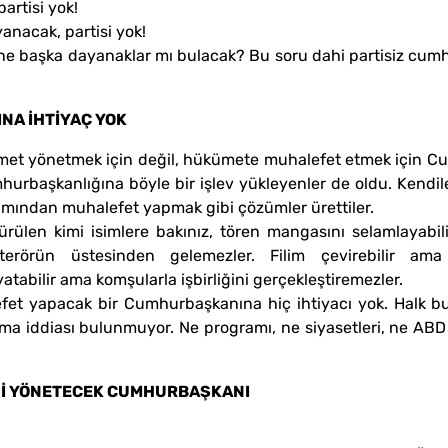
artisi yok!
anacak, partisi yok!
ne başka dayanaklar mı bulacak? Bu soru dahi partisiz cu
A İHTİYAÇ YOK
ümet yönetmek için değil, hükümete muhalefet etmek için C
urbaşkanlığına böyle bir işlev yükleyenler de oldu. Kend
mından muhalefet yapmak gibi çözümler ürettiler.
ülen kimi isimlere bakınız, tören mangasını selamlayabil
terörün üstesinden gelemezler. Filim çevirebilir ama
abilir ama komşularla işbirliğini gerçekleştiremezler.
lefet yapacak bir Cumhurbaşkanına hiç ihtiyacı yok. Halk 
 olma iddiası bulunmuyor. Ne programı, ne siyasetleri, ne ABD
.
İNİ YÖNETECEK CUMHURBAŞKANI