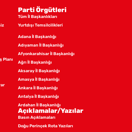
Parti Örgütleri
Tüm İl Başkanlıkları
miz
Yurtdışı Temsilcilikleri
Adana İl Başkanlığı
Adıyaman İl Başkanlığı
Afyonkarahisar İl Başkanlığı
ş Planı
Ağrı İl Başkanlığı
Aksaray İl Başkanlığı
Amasya İl Başkanlığı
rar
Ankara İl Başkanlığı
Antalya İl Başkanlığı
Ardahan İl Başkanlığı
Açıklamalar/Yazılar
Artvin İl Başkanlığı
Basın Açıklamaları
Aydın İl Başkanlığı
Doğu Perinçek Rota Yazıları
Balıkesir İl Örgütü