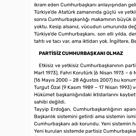
ikram eden Cumhurbaşkanı anlayışından geli
Türkiye’de Atatürk zamanında güçlü ve yetkil
sonra Cumhurbaşkanlığı makamının büyük ölçüd
yoktu. Kesip alsanız, vücudun umurunda deği
Türkiye’de Cumhurbaşkanı, son elli yılda, d
tahtı ve tacı var, ama iktidarı yok. İngiltere, 
PARTİSİZ CUMHURBAŞKANI OLMAZ
Etkisiz ve yetkisiz Cumhurbaşkanının part
Mart 1973), Fahri Korutürk (6 Nisan 1973 – 6
(16 Mayıs 2000 – 28 Ağustos 2007) bu konumda
Turgut Özal (9 Kasım 1989 – 17 Nisan 1993) 
Hükümet başkanlığındaki iktidarlarını kaybet
sahibi değildi.
Tayyip Erdoğan, Cumhurbaşkanlığının apandis
Başkanlık sistemini getirdi ama sistemin ism
Cumhurbaşkanı adı korundu. Yeni sistemin hâl
Yeni kurulan sistemde partisiz Cumhurbaşka