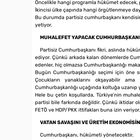
Öncelikle hangi programla hükümet edecek, p
İkincisi ülke çapında hangi örgütlenmeye day
Bu durumda partisiz cumhurbaşkanı kendisi
yetiyor.
MUHALEFET YAPACAK CUMHURBAŞKANIN
Partisiz Cumhurbaşkanı fikri, aslında hük
ediyor. Çünkü arkada kalan dönemlerde Cumh
edenler, hiç olmazsa Cumhurbaşkanlığı maka
Bugün Cumhurbaşkanlığı seçimi için öne sür
Çocukların yanaklarını okşayabilir ama 
Cumhurbaşkanlığı uçağında koltuğa uzanıp yat
Hele bu çetin koşullarda, Türkiye’nin muha
partisi bile farkında değildir. Çünkü iktidar
FETÖ ve HDP/PKK ittifakları buna izin veriyor
VATAN SAVAŞINI VE ÜRETİM EKONOMİS
Cumhurbaşkanı, hükümeti yönetecektir.