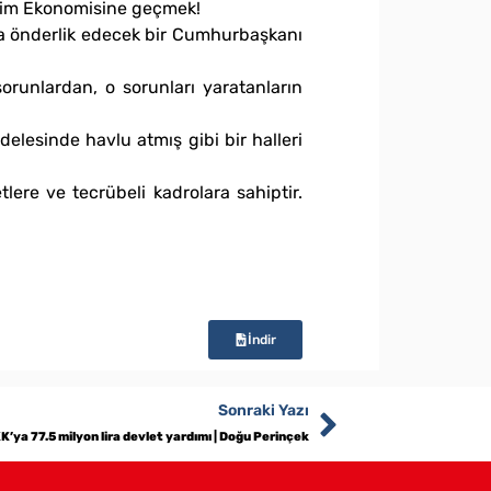
retim Ekonomisine geçmek!
na önderlik edecek bir Cumhurbaşkanı
runlardan, o sorunları yaratanların
delesinde havlu atmış gibi bir halleri
lere ve tecrübeli kadrolara sahiptir.
İndir
Sonraki Yazı
K’ya 77.5 milyon lira devlet yardımı | Doğu Perinçek