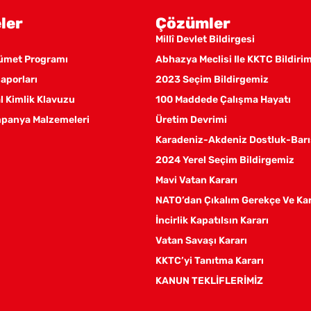
ler
Çözümler
Millî Devlet Bildirgesi
kümet Programı
Abhazya Meclisi Ile KKTC Bildiri
aporları
2023 Seçim Bildirgemiz
 Kimlik Klavuzu
100 Maddede Çalışma Hayatı
panya Malzemeleri
Üretim Devrimi
Karadeniz-Akdeniz Dostluk-Barı
2024 Yerel Seçim Bildirgemiz
Mavi Vatan Kararı
NATO’dan Çıkalım Gerekçe Ve Ka
İncirlik Kapatılsın Kararı
Vatan Savaşı Kararı
KKTC’yi Tanıtma Kararı
KANUN TEKLİFLERİMİZ