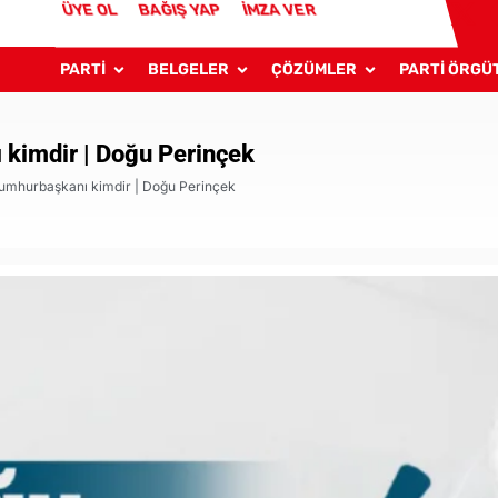
ÜYE OL
BAĞIŞ YAP
İMZA VER
PARTİ
BELGELER
ÇÖZÜMLER
PARTİ ÖRGÜ
 kimdir | Doğu Perinçek
 Cumhurbaşkanı kimdir | Doğu Perinçek