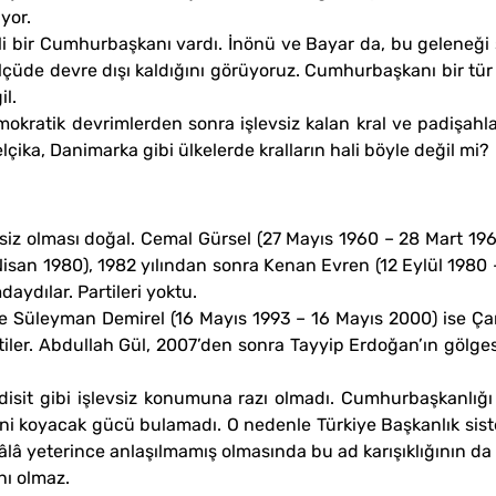
yor.
i bir Cumhurbaşkanı vardı. İnönü ve Bayar da, bu geleneği 
e devre dışı kaldığını görüyoruz. Cumhurbaşkanı bir tür apa
l.
emokratik devrimlerden sonra işlevsiz kalan kral ve padişah
Belçika, Danimarka gibi ülkelerde kralların hali böyle değil mi?
isiz olması doğal. Cemal Gürsel (27 Mayıs 1960 – 28 Mart 19
 Nisan 1980), 1982 yılından sonra Kenan Evren (12 Eylül 198
ydılar. Partileri yoktu.
ve Süleyman Demirel (16 Mayıs 1993 – 16 Mayıs 2000) ise Çan
tiler. Abdullah Gül, 2007’den sonra Tayyip Erdoğan’ın gölge
it gibi işlevsiz konumuna razı olmadı. Cumhurbaşkanlığı s
ini koyacak gücü bulamadı. O nedenle Türkiye Başkanlık sist
â yeterince anlaşılmamış olmasında bu ad karışıklığının da 
nı olmaz.