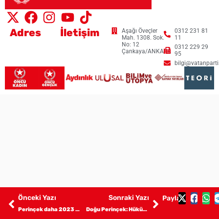
Adres
İletişim
Aşağı Öveçler
0312 231 81
Mah. 1308. Sok.
11
No: 12
0312 229 29
Çankaya/ANKARA
95
bilgi@vatanpartis
Önceki Yazı
Sonraki Yazı
Paylaş:
Perinçek daha 2023 yılında görevi belirlemişti! FETÖ kurbanlarını Türkiye’ye kazanmalıyız | Doğu Perinçek
Doğu Perinçek: Hükümet ABD-İsrail tehdidini gizliyor